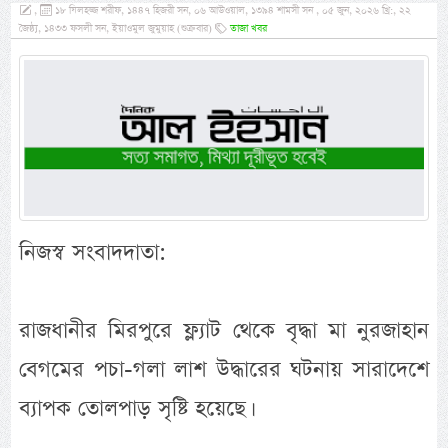
,
১৮ যিলহজ্জ শরীফ, ১৪৪৭ হিজরী সন, ০৬ আউওয়াল, ১৩৯৪ শামসী সন , ০৫ জুন, ২০২৬ খ্রি:, ২২
জৈষ্ঠ্য, ১৪৩৩ ফসলী সন, ইয়াওমুল জুমুয়াহ (শুক্রবার)
তাজা খবর
নিজস্ব সংবাদদাতা:
রাজধানীর মিরপুরে ফ্ল্যাট থেকে বৃদ্ধা মা নুরজাহান
বেগমের পচা-গলা লাশ উদ্ধারের ঘটনায় সারাদেশে
ব্যাপক তোলপাড় সৃষ্টি হয়েছে।