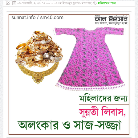
,
০৩ ফেব্রুয়ারী, ২০২৬ ১২:০০:০০ এএম ইয়াওমুছ ছুলাছা (মঙ্গলবার)
মহিলাদের পাতা