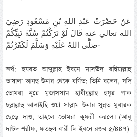
عَنْ حَضْرَتْ عَبْدِ اللهِ بْنِ مَسْعُودٍ رَضِيَ
الله تعالي عنه قَالَ لَوْ تَرَكْتُمْ سُنَّةَ نَبِيِّكُمْ
صَلَّى اللهُ عَلَيْهِ وَسَلَّمَ لَكَفَرْتُمْ-
অর্থ: হযরত আব্দুল্লাহ ইবনে মাসঊদ রদ্বিয়াল্লাহু
তায়ালা আনহু উনার থেকে বর্ণিত: তিনি বলেন, যদি
তোমরা নূরে মুজাসসাম হাবীবুল্লাহ হুযূর পাক
ছল্লাল্লাহু আলাইহি ওয়া সাল্লাম উনার সুন্নত মুবারক
ছেড়ে দাও, তাহলে তোমরা কুফরী করলে। (আবূ
দাউদ শরীফ, ফতহুল বারী লি ইবনে রজব ৫/৪৪৭)