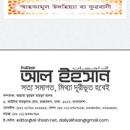
সম্পাদক: আল্লামা মুহম্মদ মাহবুব আলম
৫, আউটার সারকুলার রোড, রাজারবাগ, ঢাকা -১২১৭, বাংলাদেশ।
মোবাইল: (৮৮) ০১৭১৬ ৮৮১৫৫১; ফোন: (৮৮ ০২) ৮৩১৭০১৯, ৮৩১৪৮৪৮, ৮৩১৬৯৫৮;
ফ্যাক্স: (৮৮ ০২) ৯৩৩৮৭৮৮
editor@al-ihsan.net
dailyalihsan@gmail.com
ই-মেইল:
,