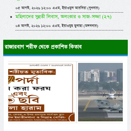
০৫ আগস্ট, ২০২৬ ১২:০০ এএম, ইয়াওমুল আরবিয়া (বুধবার)
মহিলাদের সুন্নতী লিবাস, অলংকার ও সাজ-সজ্জা (২৭)
০৪ আগস্ট, ২০২৬ ১২:০০ এএম, ইয়াওমুছ ছুলাছা (মঙ্গলবার)
রাজারবাগ শরীফ থেকে প্রকাশিত কিতাব
Previous
Next