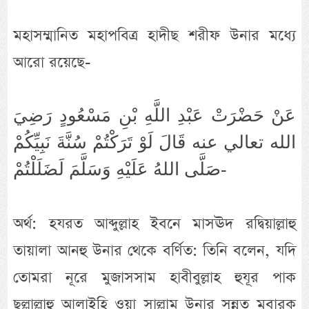
মহাসম্মানিত মহাপবিত্র হাদীছ শরীফ উনার মধ্যে
আরো রয়েছে-
عَنْ حَضْرَتْ عَبْدِ اللَّهِ بْنِ مَسْعُودٍ رَضِيَ
الله تعالي عنه قَالَ لَوْ تَرَكْتُمْ سُنَّةَ نَبِيِّكُمْ
صَلَّى اللهُ عَلَيْهِ وَسَلَّمَ لَضَلَلْتُمْ-
অর্থ: হযরত আব্দুল্লাহ ইবনে মাসঊদ রদ্বিয়াল্লাহু
তায়ালা আনহু উনার থেকে বর্ণিত: তিনি বলেন, যদি
তোমরা নূরে মুজাসসাম হাবীবুল্লাহ হুযূর পাক
ছল্লাল্লাহু আলাইহি ওয়া সাল্লাম উনার সুন্নত মুবারক