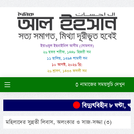
ইয়াওমুল ইছনাইনিল আযীম (সোমবার)
২৬ ছফর শরীফ, ১৪৪৮ হিজরী সন
১১ ছালিছ, ১৩৯৪ শামসী সন
১০ আগস্ট, ২০২৬ খ্রি:
২৬ শ্রাবণ, ১৪৩৩ ফসলী সন
নামাজের সময়সুচি দেখুন
বিদ্যুৎবিহীন ৮ ঘণ্টা, খা
মহিলাদের সুন্নতী লিবাস, অলংকার ও সাজ-সজ্জা (৩)