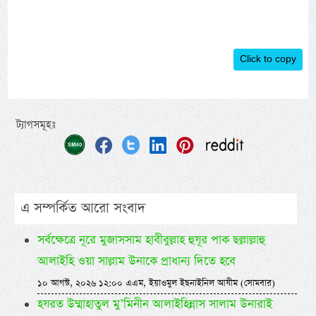
Click to copy
ট্যাগসমূহঃ
এ সম্পর্কিত আরো সংবাদ
সর্বক্ষেত্রে নূরে মুজাসসাম হাবীবুল্লাহ হুযূর পাক ছল্লাল্লাহু
আলাইহি ওয়া সাল্লাম উনাকে প্রাধান্য দিতে হবে
১০ আগস্ট, ২০২৬ ১২:০০ এএম, ইয়াওমুল ইছনাইনিল আযীম (সোমবার)
হযরত উম্মাহাতুল মু’মিনীন আলাইহিন্নাস সালাম উনারাই