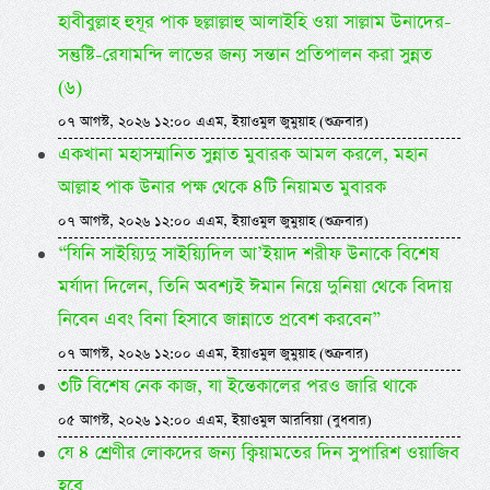
হাবীবুল্লাহ হুযূর পাক ছল্লাল্লাহু আলাইহি ওয়া সাল্লাম উনাদের-
সন্তুষ্টি-রেযামন্দি লাভের জন্য সন্তান প্রতিপালন করা সুন্নত
(৬)
০৭ আগস্ট, ২০২৬ ১২:০০ এএম, ইয়াওমুল জুমুয়াহ (শুক্রবার)
একখানা মহাসম্মানিত সুন্নাত মুবারক আমল করলে, মহান
আল্লাহ পাক উনার পক্ষ থেকে ৪টি নিয়ামত মুবারক
০৭ আগস্ট, ২০২৬ ১২:০০ এএম, ইয়াওমুল জুমুয়াহ (শুক্রবার)
“যিনি সাইয়্যিদু সাইয়্যিদিল আ’ইয়াদ শরীফ উনাকে বিশেষ
মর্যাদা দিলেন, তিনি অবশ্যই ঈমান নিয়ে দুনিয়া থেকে বিদায়
নিবেন এবং বিনা হিসাবে জান্নাতে প্রবেশ করবেন”
০৭ আগস্ট, ২০২৬ ১২:০০ এএম, ইয়াওমুল জুমুয়াহ (শুক্রবার)
৩টি বিশেষ নেক কাজ, যা ইন্তেকালের পরও জারি থাকে
০৫ আগস্ট, ২০২৬ ১২:০০ এএম, ইয়াওমুল আরবিয়া (বুধবার)
যে ৪ শ্রেণীর লোকদের জন্য ক্বিয়ামতের দিন সুপারিশ ওয়াজিব
হবে