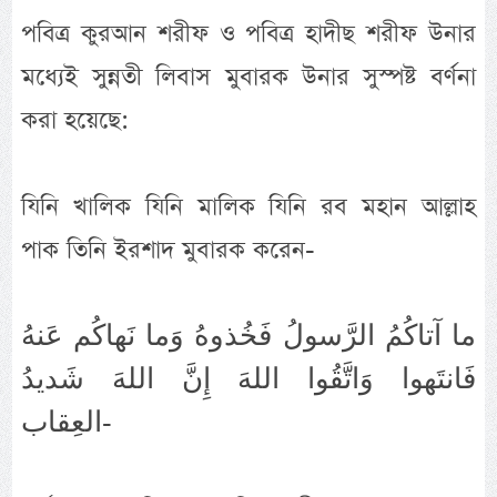
পবিত্র কুরআন শরীফ ও পবিত্র হাদীছ শরীফ উনার
মধ্যেই সুন্নতী লিবাস মুবারক উনার সুস্পষ্ট বর্ণনা
করা হয়েছে:
যিনি খালিক যিনি মালিক যিনি রব মহান আল্লাহ
পাক তিনি ইরশাদ মুবারক করেন-
ما آتاكُمُ الرَّسولُ فَخُذوهُ وَما نَهاكُم عَنهُ
فَانتَهوا وَاتَّقُوا اللهَ إِنَّ اللهَ شَديدُ
العِقاب-