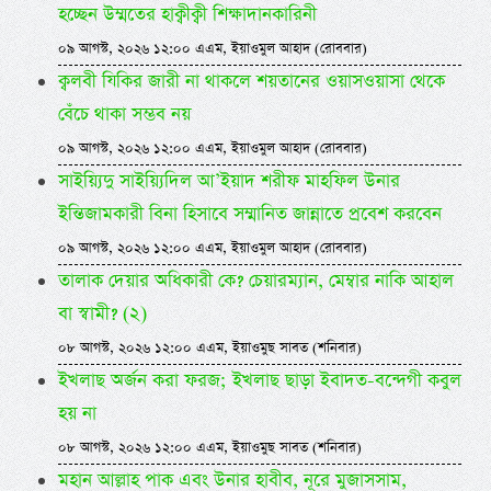
হচ্ছেন উম্মতের হাক্বীক্বী শিক্ষাদানকারিনী
০৯ আগস্ট, ২০২৬ ১২:০০ এএম, ইয়াওমুল আহাদ (রোববার)
ক্বলবী যিকির জারী না থাকলে শয়তানের ওয়াসওয়াসা থেকে
বেঁচে থাকা সম্ভব নয়
০৯ আগস্ট, ২০২৬ ১২:০০ এএম, ইয়াওমুল আহাদ (রোববার)
সাইয়্যিদু সাইয়্যিদিল আ’ইয়াদ শরীফ মাহফিল উনার
ইন্তিজামকারী বিনা হিসাবে সম্মানিত জান্নাতে প্রবেশ করবেন
০৯ আগস্ট, ২০২৬ ১২:০০ এএম, ইয়াওমুল আহাদ (রোববার)
তালাক দেয়ার অধিকারী কে? চেয়ারম্যান, মেম্বার নাকি আহাল
বা স্বামী? (২)
০৮ আগস্ট, ২০২৬ ১২:০০ এএম, ইয়াওমুছ সাবত (শনিবার)
ইখলাছ অর্জন করা ফরজ; ইখলাছ ছাড়া ইবাদত-বন্দেগী কবুল
হয় না
০৮ আগস্ট, ২০২৬ ১২:০০ এএম, ইয়াওমুছ সাবত (শনিবার)
মহান আল্লাহ পাক এবং উনার হাবীব, নূরে মুজাসসাম,