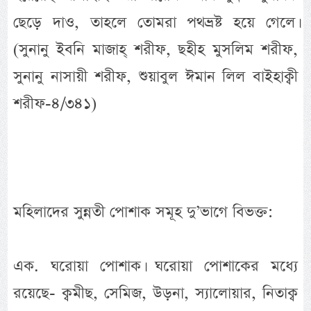
ছেড়ে দাও, তাহলে তোমরা পথভ্রষ্ট হয়ে গেলে।
(সুনানু ইবনি মাজাহ্ শরীফ, ছহীহ মুসলিম শরীফ,
সুনানু নাসায়ী শরীফ, শুয়াবুল ঈমান লিল বাইহাক্বী
শরীফ-৪/৩৪১)
মহিলাদের সুন্নতী পোশাক সমূহ দু’ভাগে বিভক্ত:
এক. ঘরোয়া পোশাক। ঘরোয়া পোশাকের মধ্যে
রয়েছে- ক্বমীছ, সেমিজ, উড়না, স্যালোয়ার, নিতাক্ব