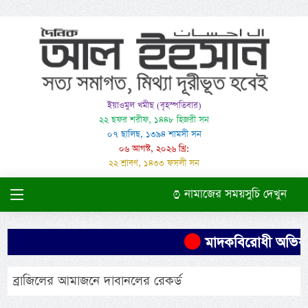
ইয়াওমুল খমীছ (বৃহস্পতিবার)
২২ ছফর শরীফ, ১৪৪৮ হিজরী সন
০৭ ছালিছ, ১৩৯৪ শামসী সন
০৬ আগস্ট, ২০২৬ খ্রি:
২২ শ্রাবণ, ১৪৩৩ ফসলী সন
নামাজের সময়সুচি দেখুন
মাদকবিরোধী অভিযানে
ব্রাজিলের আমাজনে দাবানলের রেকর্ড