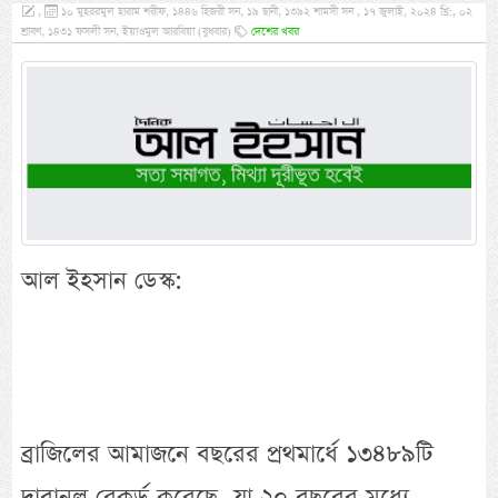
,
১০ মুহররমুল হারাম শরীফ, ১৪৪৬ হিজরী সন, ১৯ ছানী, ১৩৯২ শামসী সন , ১৭ জুলাই, ২০২৪ খ্রি:, ০২
শ্রাবণ, ১৪৩১ ফসলী সন, ইয়াওমুল আরবিয়া (বুধবার)
দেশের খবর
আল ইহসান ডেস্ক:
ব্রাজিলের আমাজনে বছরের প্রথমার্ধে ১৩৪৮৯টি
দাবানল রেকর্ড করেছে, যা ২০ বছরের মধ্যে