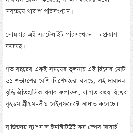
সবচেয়ে খারাপ পরিসংখ্যান।
সোমবার এই স্যাটেলাইট পরিসংখ্যান¬¬ প্রকাশ
করেছে।
গত বছরের একই সময়ের তুলনায় এই হিসেব মোট
৬১ শতাংশের বেশি। বিশেষজ্ঞরা বলছে, এই দাবানল
বৃদ্ধি ঐতিহাসিক খরার ফলাফল, যা গত বছর বিশ্বের
বৃহত্তম গ্রীষ্মম-লীয় রেইনফরেস্টে আঘাত করেছে।
ব্রাজিলের ন্যাশনাল ইনস্টিটিউট ফর স্পেস রিসার্চ