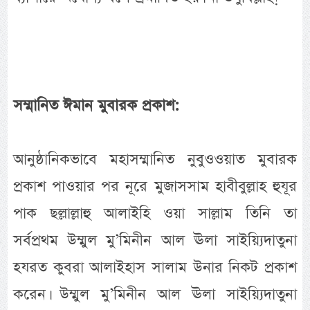
সম্মানিত ঈমান মুবারক প্রকাশ:
আনুষ্ঠানিকভাবে মহাসম্মানিত নুবুওওয়াত মুবারক
প্রকাশ পাওয়ার পর নূরে মুজাসসাম হাবীবুল্লাহ হুযূর
পাক ছল্লাল্লাহু আলাইহি ওয়া সাল্লাম তিনি তা
সর্বপ্রথম উম্মুল মু’মিনীন আল ঊলা সাইয়্যিদাতুনা
হযরত কুবরা আলাইহাস সালাম উনার নিকট প্রকাশ
করেন। উম্মুল মু’মিনীন আল ঊলা সাইয়্যিদাতুনা