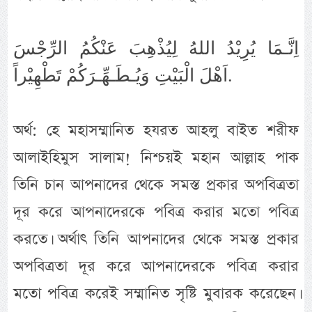
اِنَّـمَا يُرِيْدُ اللهُ لِيُذْهِبَ عَنْكُمُ الرِّجْسَ
اَهْلَ الْبَيْتِ وَيُـطَـهِّـرَكُمْ تَطْهِيْراً.
অর্থ: হে মহাসম্মানিত হযরত আহলু বাইত শরীফ
আলাইহিমুস সালাম! নিশ্চয়ই মহান আল্লাহ পাক
তিনি চান আপনাদের থেকে সমস্ত প্রকার অপবিত্রতা
দূর করে আপনাদেরকে পবিত্র করার মতো পবিত্র
করতে। অর্থাৎ তিনি আপনাদের থেকে সমস্ত প্রকার
অপবিত্রতা দূর করে আপনাদেরকে পবিত্র করার
মতো পবিত্র করেই সম্মানিত সৃষ্টি মুবারক করেছেন।