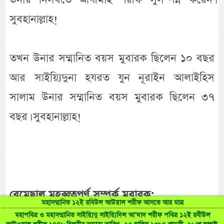
সুবহানাল্লাহ!
তখন উনার সম্মানিত বয়স মুবারক ছিলেন ১০ বছর
আর সাইয়্যিদুনা হযরত যুন নূরাইন আলাইহিস
সালাম উনার সম্মানিত বয়স মুবারক ছিলেন ৩৭
বছর। সুবহানাল্লাহ!
বেমেছাল মুহব্বতপূর্ণ সম্পর্ক মুবারক:
মহাসম্মানিত ১২ই রবিউল আউয়াল শরীফ আসতে আর মাত্র
মহাপবিত্র ও মহাসম্মানিত সাইয়্যিদু সাইয়্যিদিল আ’দাদ শরীফ পবিত্র ১২ই রবীউল