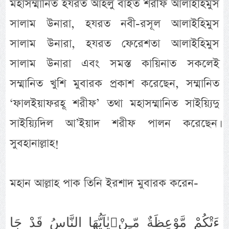
মহাসম্মানিত হযরত আহলু বাইত শরীফ আলাইহিমুস
সালাম উনারা, হযরত নবী-রসূল আলাইহিমুস
সালাম উনারা, হযরত ফেরেশতা আলাইহিমুস
সালাম উনারা এবং সমস্ত কায়িনাত সকলেই
সম্মানিত খুশি মুবারক প্রকাশ করেছেন, সম্মানিত
‘ফালইয়াফরহূ শরীফ’ তথা মহাসম্মানিত সাইয়্যিদু
সাইয়্যিদিল আ’ইয়াদ শরীফ পালন করেছেন।
সুবহানাল্লাহ!
মহান আল্লাহ পাক তিনি ইরশাদ মুবারক করেন-
يٰاَيُّهَا النَّاسُ قَدْ جَاءَتْكُمْ مَّوْعِظَةٌ مّـِنْ