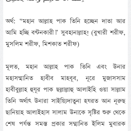
অর্থ: “মহান আল্লাহ পাক তিনি হচ্ছেন দাতা আর
আমি হচ্ছি বণ্টনকারী।” সুবহানাল্লাহ! (বুখারী শরীফ,
মুসলিম শরীফ, মিশকাত শরীফ)
মূলত, মহান আল্লাহ পাক তিনি এবং উনার
মহাসম্মানিত হাবীব মাহবূব, নূরে মুজাসসাম
হাবীবুল্লাহ হুযূর পাক ছল্লাল্লাহু আলাইহি ওয়া সাল্লাম
তিনি অর্থাৎ উনারা সাইয়্যিদাতুনা হযরত আন নূরুছ
ছানিয়াহ আলাইহাস সালাম উনাকে সৃষ্টির শুরু থেকে
শেষ পর্যন্ত সমস্ত প্রকার সম্মানিত ইলিম মুবারক