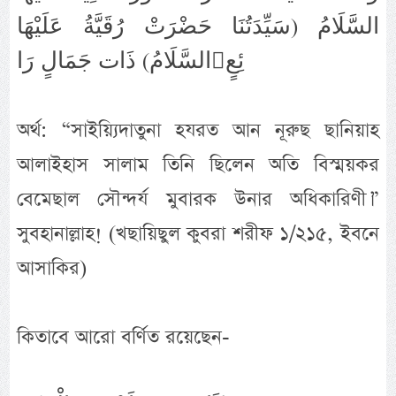
السَّلَامُ (سَيِّدَتُنَا حَضْرَتْ رُقَيَّةُ عَلَيْهَا
السَّلَامُ) ذَات جَمَالٍ رَائِعٍ
অর্থ: “সাইয়্যিদাতুনা হযরত আন নূরুছ ছানিয়াহ
আলাইহাস সালাম তিনি ছিলেন অতি বিস্ময়কর
বেমেছাল সৌন্দর্য মুবারক উনার অধিকারিণী।”
সুবহানাল্লাহ! (খছায়িছুল কুবরা শরীফ ১/২১৫, ইবনে
আসাকির)
কিতাবে আরো বর্ণিত রয়েছেন-