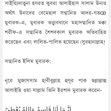
সাইয়্যিদাতুনা হযরত কুবরা আলাইহাস সালাম উনার
অর্থাৎ উনাদের বেমেছাল সম্মানিত আদর-যতœ
মুবারক-এ, মুবারক তত্ত্বাবধানে মহাসম্মানিত মক্কা
শরীফ-এ সম্মানিত শৈশবকাল মুবারক অতিবাহিত
করেছেন এবং লালিত-পালিত হয়েছেন। সুবহানাল্লাহ!
সম্মানিত ইলিম মুবারক:
নূরে মুজাসসাম হাবীবুল্লাহ হুযূর পাক ছল্লাল্লাহু
আলাইহি ওয়া সাল্লাম তিনি ইরশাদ মুবারক করেন-
اِنَّـمَا اَنَا قَاسِمٌ وَاللهُ يُعْطِىْ