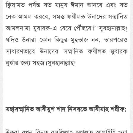
ক্বিয়ামত পর্যন্ত যত মানুষ ঈমান আনবে এবং যত
নেক আমল করবে, সমস্ত ফযীলত উনাদের সম্মানিত
আমলনামা মুবারক-এ যেয়ে পৌঁছবে।” সুবহানাল্লাহ!
যদিও উনারা কোন কিছুর মুহতাজ নন, তারপরেও
সাধারণভাবে উনাদের সম্মানিত ফযীলত মুবারক
বুঝার জন্য সহজ। সুবহানাল্লাহ!
মহাসম্মানিত আযীমুশ শান নিসবতে আযীমাহ শরীফ:
উতবা যখন বিনতু রসূলিল্লাহ ছল্লাল্লাহু আলাইহি ওয়া