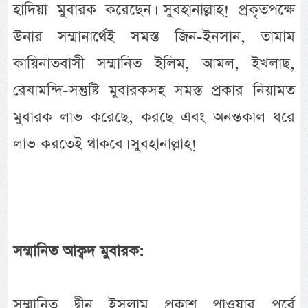
হাদিয়া মুবারক করেছেন। সুবহানাল্লাহ! প্রকৃতপক্ষে
উনার সম্মানার্থেই সমস্ত জিন-ইনসান, তামাম
কায়িনাতবাসী সম্মানিত ইলিম, আমল, ইখলাছ,
রেযামন্দি-সন্তুষ্টি মুবারকসহ সমস্ত প্রকার নিয়ামত
মুবারক লাভ করেছে, করছে এবং অনন্তকাল ধরে
লাভ করতেই থাকবে। সুবহানাল্লাহ!
সম্মানিত আক্বদ মুবারক:
সম্মানিত দ্বীন ইসলাম প্রকাশ পাওয়ার পূর্বে