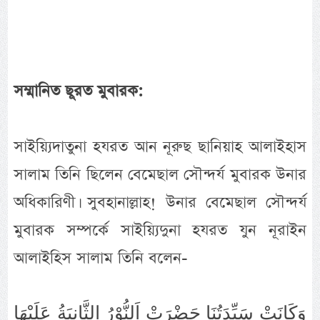
সম্মানিত ছূরত মুবারক:
সাইয়্যিদাতুনা হযরত আন নূরুছ ছানিয়াহ আলাইহাস
সালাম তিনি ছিলেন বেমেছাল সৌন্দর্য মুবারক উনার
অধিকারিণী। সুবহানাল্লাহ! উনার বেমেছাল সৌন্দর্য
মুবারক সম্পর্কে সাইয়্যিদুনা হযরত যুন নূরাইন
আলাইহিস সালাম তিনি বলেন-
وَكَانَتْ سَيِّدَتُنَا حَضْرَتْ اَلنُّوْرُ الثَّانِيَةُ عَلَيْهَا