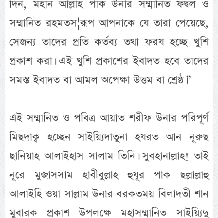
দিন, মহান আল্লাহ পাক উনার সম্মানিত ফদ্বল ও
সম্মানিত রহমতস¦রূপ আপনাকে যে তারা পেয়েছে,
সেজন্য তাদের প্রতি কর্তব্য তথা ফরয হচ্ছে খুশি
প্রকাশ করা। এই খুশি প্রকাশের ইবাদত হবে তাদের
সমস্ত ইবাদত বা আমল অপেক্ষা উত্তম বা শ্রেষ্ঠ।”
এই সম্মানিত ও পবিত্র আয়াত শরীফ উনার পরিপূর্ণ
মিছদাক্ব হচ্ছেন সাইয়্যিদাতুনা হযরত আন নূরুছ
ছানিয়াহ আলাইহাস সালাম তিনি। সুবহানাল্লাহ! তাই
নূরে মুজাসসাম হাবীবুল্লাহ হুযূর পাক ছল্লাল্লাহু
আলাইহি ওয়া সাল্লাম উনার বরকতময় বিলাদতী শান
মুবারক প্রকাশ উপলক্ষে মহাসম্মানিত সাইয়্যিদু