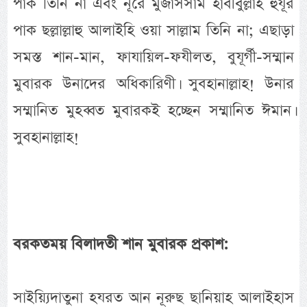
পাক তিনি না এবং নূরে মুজাসসাম হাবীবুল্লাহ হুযূর
পাক ছল্লাল্লাহু আলাইহি ওয়া সাল্লাম তিনি না; এছাড়া
সমস্ত শান-মান, ফাযায়িল-ফযীলত, বুযূর্গী-সম্মান
মুবারক উনাদের অধিকারিণী। সুবহানাল্লাহ! উনার
সম্মানিত মুহব্বত মুবারকই হচ্ছেন সম্মানিত ঈমান।
সুবহানাল্লাহ!
বরকতময় বিলাদতী শান মুবারক প্রকাশ:
সাইয়্যিদাতুনা হযরত আন নূরুছ ছানিয়াহ আলাইহাস