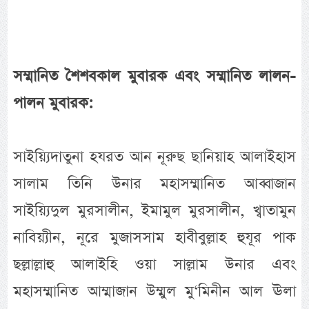
সম্মানিত শৈশবকাল মুবারক এবং সম্মানিত লালন-
পালন মুবারক:
সাইয়্যিদাতুনা হযরত আন নূরুছ ছানিয়াহ আলাইহাস
সালাম তিনি উনার মহাসম্মানিত আব্বাজান
সাইয়্যিদুল মুরসালীন, ইমামুল মুরসালীন, খ্বাতামুন
নাবিয়্যীন, নূরে মুজাসসাম হাবীবুল্লাহ হুযূর পাক
ছল্লাল্লাহু আলাইহি ওয়া সাল্লাম উনার এবং
মহাসম্মানিত আম্মাজান উম্মুল মু‘মিনীন আল ঊলা