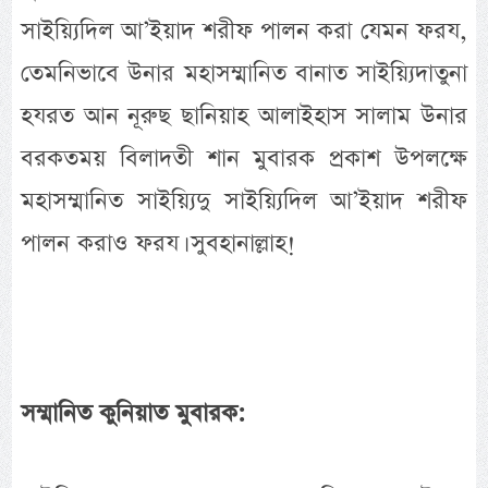
সাইয়্যিদিল আ’ইয়াদ শরীফ পালন করা যেমন ফরয,
তেমনিভাবে উনার মহাসম্মানিত বানাত সাইয়্যিদাতুনা
হযরত আন নূরুছ ছানিয়াহ আলাইহাস সালাম উনার
বরকতময় বিলাদতী শান মুবারক প্রকাশ উপলক্ষে
মহাসম্মানিত সাইয়্যিদু সাইয়্যিদিল আ’ইয়াদ শরীফ
পালন করাও ফরয। সুবহানাল্লাহ!
সম্মানিত কুনিয়াত মুবারক: