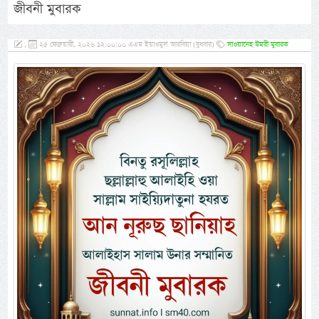
জীবনী মুবারক
,
২৫ ফেব্রুয়ারী, ২০২৬ ১২:০০:০০ এএম ইয়াওমুল আরবিয়া (বুধবার)
সাওয়ানেহ উমরী মুবারক