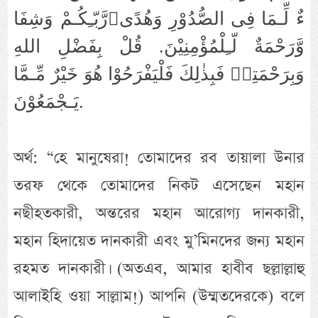
رَّبّـِكُـمْ وَشِفَاءٌ لِّـمَا فِى الصُّدُوْرِ وَهُدًى
وَّرَحْمَةٌ لّـِلْمُؤْمِنِيْنَ. قُلْ بِفَضْلِ اللهِ
وَبِرَحْمَتِهٖ فَبِذٰلِكَ فَلْيَفْرَحُوْا هُوَ خَيْرٌ مِّـمَّا
يَـجْمَعُوْنَ.
অর্থ: “হে মানুষেরা! তোমাদের রব তায়ালা উনার
তরফ থেকে তোমাদের নিকট এসেছেন মহান
নছীহতকারী, অন্তরের মহান আরোগ্য দানকারী,
মহান হিদায়েত দানকারী এবং মু’মিনদের জন্য মহান
রহমত দানকারী। (অতএব, আমার হাবীব ছল্লাল্লাহু
আলাইহি ওয়া সাল্লাম!) আপনি (উম্মতদেরকে) বলে