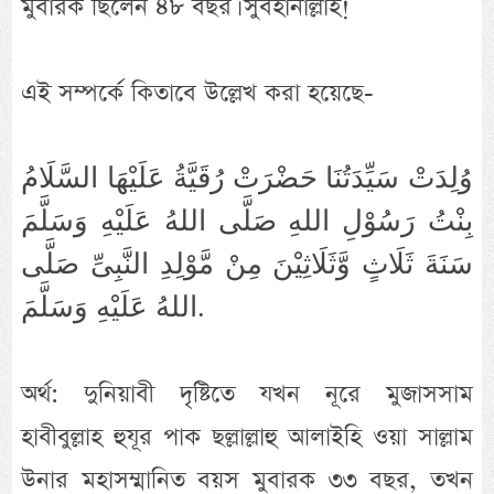
মুবারক ছিলেন ৪৮ বছর। সুবহানাল্লাহ!
এই সম্পর্কে কিতাবে উল্লেখ করা হয়েছে-
وُلِدَتْ سَيِّدَتُنَا حَضْرَتْ رُقَيَّةُ عَلَيْهَا السَّلَامُ
بِنْتُ رَسُوْلِ اللهِ صَلَّى اللهُ عَلَيْهِ وَسَلَّمَ
سَنَةَ ثَلَاثٍ وَّثَلَاثِيْنَ مِنْ مَّوْلِدِ النَّبِىِّ صَلَّى
اللهُ عَلَيْهِ وَسَلَّمَ.
অর্থ: দুনিয়াবী দৃষ্টিতে যখন নূরে মুজাসসাম
হাবীবুল্লাহ হুযূর পাক ছল্লাল্লাহু আলাইহি ওয়া সাল্লাম
উনার মহাসম্মানিত বয়স মুবারক ৩৩ বছর, তখন