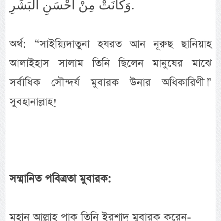
وَكَانَتْ مِنْ اَحْسَنِ الْبَشَرِ.
অর্থ: “সাইয়্যিদাতুনা হযরত আন নূরুছ ছানিয়াহ
আলাইহাস সালাম তিনি ছিলেন মানুষের মাঝে
সর্বাধিক সৌন্দর্য মুবারক উনার অধিকারিণী।”
সুবহানাল্লাহ!
সম্মানিত পবিত্রতা মুবারক:
মহান আল্লাহ পাক তিনি ইরশাদ মুবারক করেন-