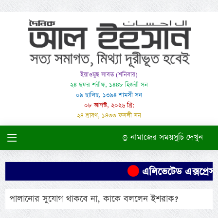
ইয়াওমুছ সাবত (শনিবার)
২৪ ছফর শরীফ, ১৪৪৮ হিজরী সন
০৯ ছালিছ, ১৩৯৪ শামসী সন
০৮ আগস্ট, ২০২৬ খ্রি:
২৪ শ্রাবণ, ১৪৩৩ ফসলী সন
নামাজের সময়সুচি দেখুন
এলিভেটেড এক্সপ্রেসও
পালানোর সুযোগ থাকবে না, কাকে বললেন ইশরাক?