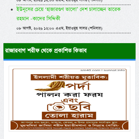
০৮ আগস্ট, ২০২৬ ১২:০০ এএম, ইয়াওমুছ সাবত (শনিবার)
ইউনূসের চেয়ে ‘হাজারগুণ ভালো’ দেশ চালাচ্ছেন তারেক
রহমান -কাদের সিদ্দিকী
০৮ আগস্ট, ২০২৬ ১২:০০ এএম, ইয়াওমুছ সাবত (শনিবার)
রাজারবাগ শরীফ থেকে প্রকাশিত কিতাব
Previous
Next