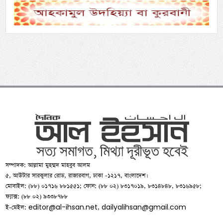
সম্পাদক: আল্লামা মুহম্মদ মাহবুব আলম
৫, আউটার সারকুলার রোড, রাজারবাগ, ঢাকা -১২১৭, বাংলাদেশ।
মোবাইল: (৮৮) ০১৭১৬ ৮৮১৫৫১; ফোন: (৮৮ ০২) ৮৩১৭০১৯, ৮৩১৪৮৪৮, ৮৩১৬৯৫৮;
ফ্যাক্স: (৮৮ ০২) ৯৩৩৮৭৮৮
editor@al-ihsan.net
dailyalihsan@gmail.com
ই-মেইল:
,