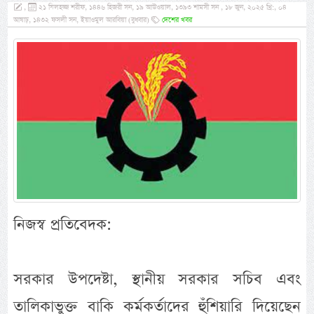
,
২১ যিলহজ্জ শরীফ, ১৪৪৬ হিজরী সন, ১৯ আউওয়াল, ১৩৯৩ শামসী সন , ১৮ জুন, ২০২৫ খ্রি:, ০৪
আষাঢ়, ১৪৩২ ফসলী সন, ইয়াওমুল আরবিয়া (বুধবার)
দেশের খবর
নিজস্ব প্রতিবেদক:
সরকার উপদেষ্টা, স্থানীয় সরকার সচিব এবং
তালিকাভুক্ত বাকি কর্মকর্তাদের হুঁশিয়ারি দিয়েছেন