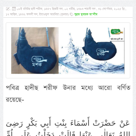
,
০৮ই রবিউছ ছানী শরীফ, ১৪৪৭ হিজরী সন, ০২ খমীছ, ১৩৯৩ শামসী সন , ৩১ সেপ্টেম্বর, ২০২৫ খ্রি:,
১৭ আশ্বিন, ১৪৩২ ফসলী সন, ইয়াওমুল আরবিয়া (বুধবার)
সুন্নত মুবারক তা’লীম
পবিত্র হাদীছ শরীফ উনার মধ্যে আরো বর্ণিত
রয়েছে-
عَنْ حَضْرَتْ أَسْمَاءَ بِنْتِ أَبِي بَكْرٍ رَضِىَ
اللهُ تَعَالٰى عَنْهَا قَالَتْ دَخَلْتُ عَلَى اُمِّ