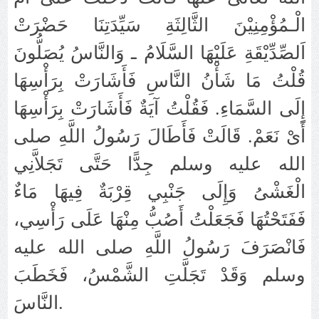
الْـمُؤْمِنِيْنَ الثَّالِثَةِ سَيِّدَتِنَا حَضْرَتْ
اَلصِّدِّيْقَةِ عَلَيْهَا السَّلَامُ ـ وَالنَّاسُ يُصَلُّونَ
قُلْتُ مَا شَأْنُ النَّاسِ فَأَشَارَتْ بِرَأْسِهَا
إِلَى السَّمَاءِ‏.‏ فَقُلْتُ آيَةٌ فَأَشَارَتْ بِرَأْسِهَا
أَىْ نَعَمْ‏.‏ قَالَتْ فَأَطَالَ رَسُولُ اللَّهِ صلى
الله عليه وسلم جِدًّا حَتَّى تَجَلاَّنِي
الْغَشْىُ وَإِلَى جَنْبِي قِرْبَةٌ فِيهَا مَاءٌ
فَفَتَحْتُهَا فَجَعَلْتُ أَصُبُّ مِنْهَا عَلَى رَأْسِي،
فَانْصَرَفَ رَسُولُ اللَّهِ صلى الله عليه
وسلم وَقَدْ تَجَلَّتِ الشَّمْسُ، فَخَطَبَ
النَّاسَ.