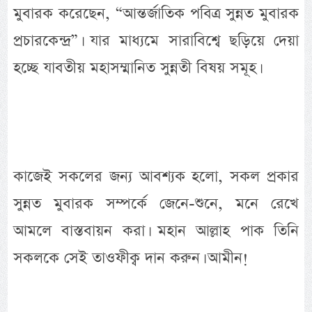
মুবারক করেছেন, “আন্তর্জাতিক পবিত্র সুন্নত মুবারক
প্রচারকেন্দ্র”। যার মাধ্যমে সারাবিশ্বে ছড়িয়ে দেয়া
হচ্ছে যাবতীয় মহাসম্মানিত সুন্নতী বিষয় সমূহ।
কাজেই সকলের জন্য আবশ্যক হলো, সকল প্রকার
সুন্নত মুবারক সম্পর্কে জেনে-শুনে, মনে রেখে
আমলে বাস্তবায়ন করা। মহান আল্লাহ পাক তিনি
সকলকে সেই তাওফীক্ব দান করুন। আমীন!