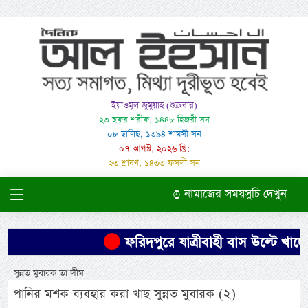
ইয়াওমুল জুমুয়াহ (শুক্রবার)
২৩ ছফর শরীফ, ১৪৪৮ হিজরী সন
০৮ ছালিছ, ১৩৯৪ শামসী সন
০৭ আগস্ট, ২০২৬ খ্রি:
২৩ শ্রাবণ, ১৪৩৩ ফসলী সন
নামাজের সময়সুচি দেখুন
ফরিদপুরে যাত্রীবাহী বাস উল্টে খাদে
সুন্নত মুবারক তা’লীম
পানির মশক ব্যবহার করা খাছ সুন্নত মুবারক (২)