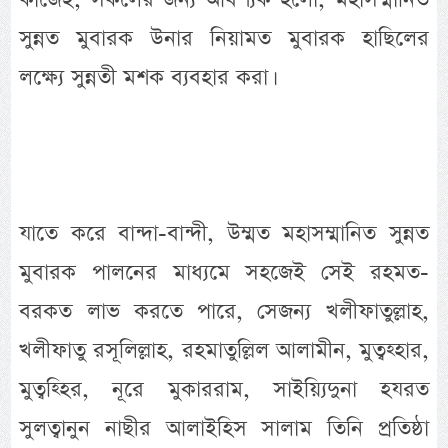
সুন্নত মুবারক উনার নিয়ামত মুবারক হাছিলের
লক্ষ্যে সুন্নতী মশক ব্যবহার করা।
যাতে করে বান্দা-বান্দী, উম্মত মহাসম্মানিত সুন্নত
মুবারক পালনের মাধ্যমে সহজেই সেই রহমত-
বরকত লাভ করতে পারে, সেজন্য খলীফাতুল্লাহ,
খলীফাতু রসূলিল্লাহ, রহমাতুল্লিল আলামীন, মুত্বহ্হার,
মুত্বহ্হির, নূরে মুকাররাম, সাইয়্যিদুনা হযরত
সুলত্বানুন নাছীর আলাইহিস সালাম তিনি প্রতিষ্ঠা