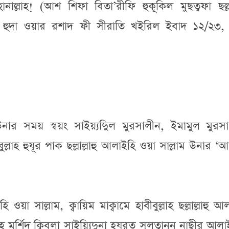
াল্লাহ! (আশ শিফা বিতা’রীফি হুকূকিল মুছত্বফা ছল্লাল
ুল হুদা ওয়ার রশাদ ফী সীরাতি খইরিল ইবাদ ১২/২৩
উনার সময় স্বয়ং সাইয়্যদিুল মুরসালীন, ইমামুল মুরসা
বুল্লাহ হুযূর পাক ছল্লাল্লাহু আলাইহি ওয়া সাল্লাম উনার ‘
 ওয়া সাল্লাম, ক্বায়িম মাক্বামে হাবীবুল্লাহ ছল্লাল্লাহু আ
 মুর্শিদ ক্বিবলা সাইয়্যিদুনা হযরত সুলত্বানুন নাছীর আল