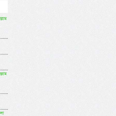
ল্লাম
ল্লাম
বলা