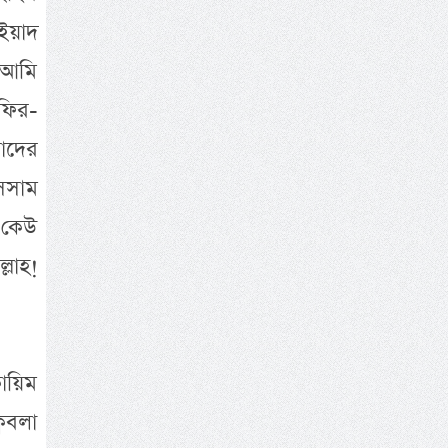
’ইয়াদ
“আমি
ফির-
াদের
াসসাম
, কেউ
লাহ!
বায়িম
বিবলা