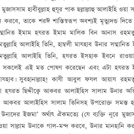
জাসসাম হাবীবুল্লাহ হুযূর পাক ছল্লাল্লাহু আলাইহি ওয়া সা
রবে, তাকে শরঈ শাস্তিস্বরূপ অবশ্যই মৃত্যুদন্ড দিতে
 সম্মানিত ইমাম হযরত ইমাম মালিক বিন আনাস রহমতুল্
্লাহি আলাইহি তিনি, হাম্বলী মাযহাব উনার সম্মানিত
তুল্লাহি আলাইহি তিনি, হযরত ইসহাক ইবনে রাওয়াহ
 উনারা সকলেই এই মত পোষণ করেছেন এবং এটা হযরত 
াযহাব। সুবহানাল্লাহ! কাযী আবুল ফযল আয়ায রহমতুল্
না হযরত ছিদ্দীক্বে আকবর আলাইহিস সালাম উনার অভ
্দীক্বে আকবর আলাইহিস সালাম তিনিসহ উপরোক্ত সমস্ত
উনাদের ইজমা’ অর্থাৎ ঐকমত্যে (যে ব্যক্তি নূরে মুজ
াইহি ওয়া সাল্লাম উনাকে গাল-মন্দ করবে, উনার মানহানি ক