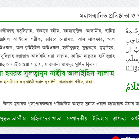
মহাসম্মানিত প্রতিষ্ঠাতা ও
 খলীফাতু রসূলিল্লাহ, রঊফুর রহীম, রহমাতুল্লিল ‘আলামীন, ছাহিবু
حْـمَةٌ
াইয়্যিদিল আ’ইয়াদ শরীফ, ছাহিবে নেয়ামত, আস সাফফাহ, আল
صَاحِبِ
ওয়াল, আল ক্বউইউল আউওয়াল, হাবীবুল্লাহ, মুত্বহ্হার, মুত্বহ্হির,
ِيْبُ ال
িল্লাহ ছল্লাল্লাহু আলাইহি ওয়া সাল্লাম, ক্বায়িম মাক্বামে হাবীবুল্লাহ
سَلَّمَ
াল্লাহু আলাইহি ওয়া সাল্লাম, মাওলানা মামদূহ মুর্শিদ ক্বিবলা
لـٰـنَا
ুনা হযরত সুলত্বানুন নাছীর আলাইহিস সালাম
 হাসানী ওয়াল হুসাইনী ওয়াল কুরাঈশী, রাজারবাগ শরীফ, ঢাকা।
لَامُ
উনার মুবারক পৃষ্ঠপোষকতায় পরিচালিত আহলে সুন্নাত ওয়াল জামায়াত উনার আক্বীদ
সুন্নত তা’লীম
মহিলাদের পাতা
সম্পাদকীয়
ইতিহাস
স্থাপত্য
অর্থ