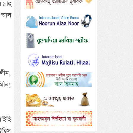
্লাহু
, আল
লীন,
আমীন!
লাইহি
াইহিস