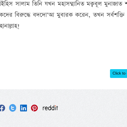
লাইহিস সালাম তিনি যখন মহাসম্মানিত মক্ববূল মুনাজাত
দের বিরুদ্ধে বদদো‘আ মুবারক করেন, তখন সর্বশক্তি 
নাল্লাহ!
Click to