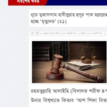
সর্বশেষ খবর
নূরে মুজাসসাম হাবীবুল্লাহ হুযূর পাক ছল্লা
হচ্ছে ‘মৃত্যুদন্ড’ (২১)
,
৩০ রজবুল হারাম শরীফ, ১৪৪৭ হিজরী সন, ২২ ছামিন, ১৩৯৩ শামসী সন , ২০ জা
রহমতুল্লাহি আলাইহি (বিলাদত শরীফ 
উনার বিশ্বখ্যাত কিতাব ‘আশ শিফা বিতা’র