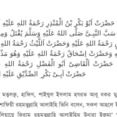
حَضْرَتْ اَبُوْ بَكْرِ بْنُ الْمُنْذِرِ رَحْمَةُ اللهِ عَلَيْهِ ا
َبَّ النَّبِـىَّ صَلَّى اللهُ عَلَيْهِ وَسَلَّمَ يُقْتَلُ وَ
 رَحْمَةُ اللهِ عَلَيْهِ وَحَضْرَتْ اَللَّيْثُ رَحْمَةُ اللهِ
هِ وَحَضْرَتْ اِسْحَاقُ رَحْمَةُ اللهِ عَلَيْهِ وَهُوَ مَذْه
 حَضْرَتْ اَلْقَاضِىْ اَبُو الْفَضْلِ رَحْمَةُ اللهِ عَل
حَضْرَتْ اَبِـىْ بَكْرِ ۣ الصِّدِّيْقِ عَلَيْهِ السّ
 মত্বলক্ব, হাফিয, শাইখুল ইসলাম হযরত আবূ বকর মুহ
 শাফিয়ী রহমতুল্লাহি আলাইহি তিনি বলেন, সকল আহলে 
য়ায়ে কিরাম রহমতুল্লাহি আলাইহিম উনারা ইজমা’ অর