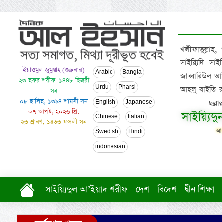
খলীফাতুল্লাহ,
সাইয়্যিদি স
ইয়াওমুল জুমুয়াহ (শুক্রবার)
Arabic
Bangla
জাব্বারিউল আউ
২৩ ছফর শরীফ, ১৪৪৮ হিজরী
Urdu
Pharsi
আহলু বাইতি রসূল
সন
০৮ ছালিছ, ১৩৯৪ শামসী সন
ছল্ল
English
Japanese
০৭ আগস্ট, ২০২৬ খ্রি:
সাইয়্যিদ
Chinese
Italian
২৩ শ্রাবণ, ১৪৩৩ ফসলী সন
আল
Swedish
Hindi
indonesian
সাইয়্যিদুল আ’ইয়াদ শরীফ
দেশ
বিদেশ
দ্বীন শিক্ষা