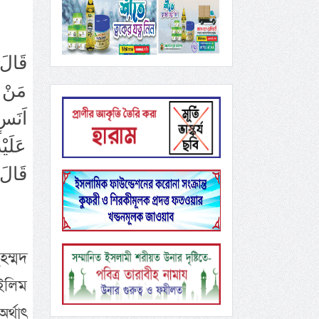
قَالَ 
مَنْ س
اَنَسٍ
عَلَيْ
قَالَ
ম্মদ
ইলিম
্থাৎ