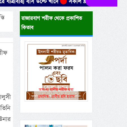
ী বাস উল্টে খাদে
সকাল ৯টার মধ্যে যেসব জেলায় ৬০ কিম
্তি
রাজারবাগ শরীফ থেকে প্রকাশিত
কিতাব
রীফ
Previous
Next
একই রানওয়েতে সামরিক-
লুসী
বেসামরিক ফ্লাইট!
তিনি
 উনার