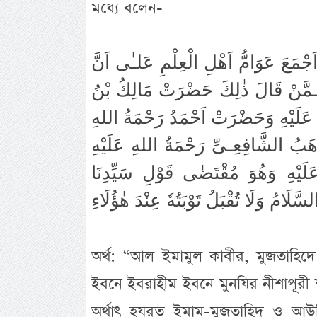
মধ্যে বলেন-
َجْمَعَ عَوَامُّ اَهْلِ الْعِلْمِ عَلـٰى اَنَّ
مِـمَّنْ قَالَ ذٰلِكَ حَضْرَتْ مَالِكُ بْنُ
 عَلَيْهِ وَحَضْرَتْ اَحْمَدُ رَحْمَةُ اللهِ
َبُ الشَّافِعِـىِّ رَحْمَةُ اللهِ عَلَيْهِ
َيْهِ وَهُوَ مُقْتَضٰى قَوْلِ سَيِّدِنَا
َلَامُ وَلَا تُقْبَلُ تَوْبَتُهٗ عِنْدَ هٰؤُلَاءِ
অর্থ: “আল ইমামুল কাবীর, মুজতাহিদে
ইবনে ইবরাহীম ইবনে মুনযির নীশাপূরী
অর্থাৎ হযরত ইমাম-মুজতাহিদ ও আউলি