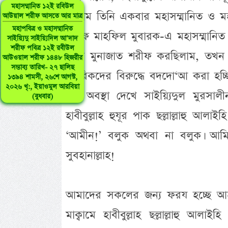
মহাসম্মানিত ১২ই রবিউল
সালাম তিনি একবার মহাসম্মানিত ও মহা
আউয়াল শরীফ আসতে আর মাত্র
মহাপবিত্র ও মহাসম্মানিত
শরীফ মাহফিল মুবারক-এ মহাসম্মানিত
সাইয়্যিদু সাইয়্যিদিল আ’দাদ
শরীফ পবিত্র ১২ই রবীউল
যখন মুনাজাত শরীফ করছিলাম, তখন
আউওয়াল শরীফ ১৪৪৮ হিজরীর
সম্ভাব্য তারিখ- ২৭ ছালিছ
মুশরিকদের বিরুদ্ধে বদদো‘আ করা 
১৩৯৪ শামসী, ২৬শে আগস্ট,
২০২৬ খৃ:, ইয়াওমুল আরবিয়া
এই অবস্থা দেখে সাইয়্যিদুল মুরসালীন
(বুধবার)
হাবীবুল্লাহ হুযূর পাক ছল্লাল্লাহু 
‘আমীন!’ বলুক অথবা না বলুক। আমি ত
সুবহানাল্লাহ!
আমাদের সকলের জন্য ফরয হচ্ছে আহলু বা
মাক্বামে হাবীবুল্লাহ ছল্লাল্লাহু আলাই