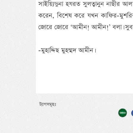
সাইয়্যিদুনা হযরত সুলত্বানুন নাছীর আ
করেন, বিশেষ করে যখন কাফির-মুশরিক
জোরে জোরে ‘আমীন! আমীন!’ বলা। সুবহা
-মুহাদ্দিছ মুহম্মদ আমীন।
ট্যাগসমূহঃ