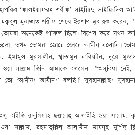
পবিত্র ‘ফালইয়াফরহূ শরীফ’ সাইয়্যিদু সাইয়্যিদিল আ
 মক্ববূল মুনাজাত শরীফ শেষে ইরশাদ মুবারক করেন, 
 তোমরা অনেকেই গাফিল ছিলে। বিশেষ করে যখন কা
হচ্ছিলো, তখন তোমরা জোরে জোরে আমীন বলোনি। তোম
, ইমামুল মুরসালীন, খ্বাতামুন নাবিয়্যীন, নূরে মুজ
আলাইহি ওয়া সাল্লাম তিনি আমাকে বললেন- “অসুবিধা নেই
ো ‘আমীন! আমীন!’ বলছি।” সুবহানাল্লাহ! সুবহানাল্
ইতি রসূলিল্লাহ ছল্লাল্লাহু আলাইহি ওয়া সাল্লাম, ক্
হি ওয়া সাল্লাম, রহমাতুল্লিল আলামীন মামদূহ মুর্শিদ ক্