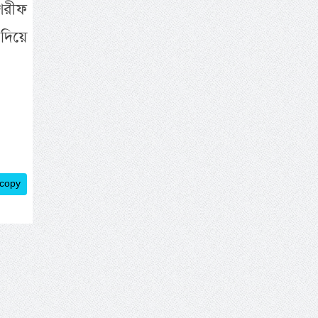
 শরীফ
দিয়ে
 copy