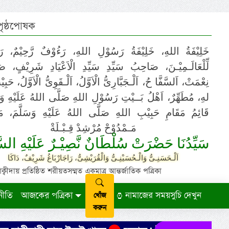
 পৃষ্ঠপোষক
خَلِيْفَةُ اللهِ، خَلِيْفَةُ رَسُوْلِ اللهِ، رَءُوْفٌ رَّحِيْمٌ، رَ
لِّلْعَالَـمِيْـنَ، صَاحِبُ سَيِّدِ سَيِّدِ الْاَعْيَادِ شَرِيْفٍ، 
نِعْمَتْ، اَلسَّفَّا حُ، اَلْـجَبَّارِىُّ الْاَوَّلُ، اَلْـقَوِىُّ الْاَوَّلُ، حَب
لهِ، مُطَهِّرٌ، اَهْلُ بَــيْتِ رَسُوْلِ اللهِ صَلَّى اللهُ عَلَيْهِ وَ،
قَائِمُ مَقَامِ حَبِيْبِ اللهِ صَلَّى اللهُ عَلَيْهِ وَسَلَّمَ، مَوْ
مَـمْدُوْحْ مُرْشِدْ قِـبْـلَةْ
سَيِّدُنَا حَضْرَتْ سُلْطَانٌ نَّصِيْـرٌ عَلَيْهِ السَّ
اَلْـحَسَنِـىُّ وَالْـحُسَيْنِـىُّ وَالْقُرَيْشِىُّ، رَاجَارْبَاغُ شَرِيْفٌ، دَاكَا
ায় প্রতিষ্ঠিত শরীয়তসম্মত একমাত্র আন্তর্জাতিক পত্রিকা
নীতি
আজকের পত্রিকা
নামাজের সময়সুচি দেখুন
খোঁজ
করুন