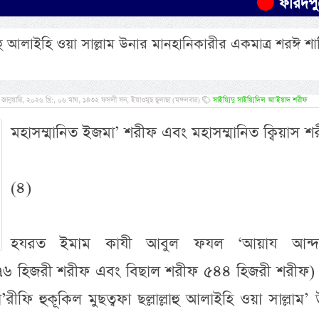
ফরিদপুরে যাত্রীবাহ
ল্লাহু আলাইহি ওয়া সাল্লাম উনার মানহানিকারীর একমাত্র শরঈ শাস
নুয়ারি, ২০২৬ খ্রি:, ০৬ মাঘ, ১৪৩২ ফসলী সন, ইয়াওমুছ ছুলাছা (মঙ্গলবার)
সাইয়্যিদু সাইয়্যিদিল আ’ইয়াদ শরীফ
মহাসম্মানিত ইজমা’ শরীফ এবং মহাসম্মানিত ক্বিয়াস শ
(৪)
হযরত ইমাম কাযী আবুল ফযল ‘আয়ায আন্দা
৪৭৬ হিজরী শরীফ এবং বিছাল শরীফ ৫৪৪ হিজরী শরীফ) 
ীফি হুকূকিল মুছত্বফা ছল্লাল্লাহু আলাইহি ওয়া সাল্লাম’