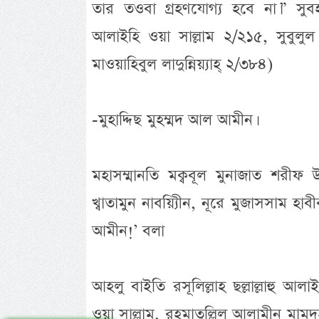
তার তওবা গ্রহণযোগ্য হবে না।” সুবহান
আলাইহি ওয়া সাল্লাম ২/২১৫, সুবুল
মাওয়াহিবুল লাদুন্নিয়্যাহ্ ২/৩৮৪)
-মুহাদ্দিছ মুহম্মদ আল আমীন।
মহাসম্মানতি মক্ববূল মুনাজাত শরীফ 
খ্বাতামুন নাবয়্যিীন, নূরে মুজাসসাম হাবী
আমীন!’ বলা
আহলু বাইতি রসূলিল্লাহ ছল্লাল্লাহু আলাইহি
ওয়া সাল্লাম, রহমাতুল্লিল আলামীন মামদূহ