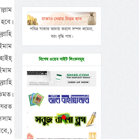
ল্লাম
 হবে।
পবিত্র যাকাত আদায় করলে সম্পদ কমেনা,
লাহি
বরং বৃদ্ধি পায়।
 ইমাম
াইহ্
বিশেষ ওয়েব সাইট লিংকসমূহ
ইমাম
লাহি
িমত।
 হযরত
াসসাম
রবে,)