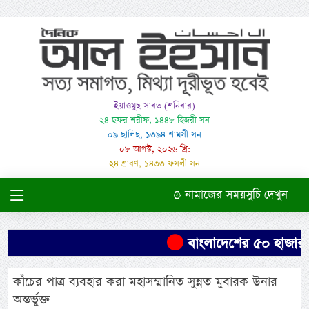
ইয়াওমুছ সাবত (শনিবার)
২৪ ছফর শরীফ, ১৪৪৮ হিজরী সন
০৯ ছালিছ, ১৩৯৪ শামসী সন
০৮ আগস্ট, ২০২৬ খ্রি:
২৪ শ্রাবণ, ১৪৩৩ ফসলী সন
নামাজের সময়সুচি দেখুন
বাংলাদেশের ৫০ হাজার এক
কাঁচের পাত্র ব্যবহার করা মহাসম্মানিত সুন্নত মুবারক উনার
অন্তর্ভুক্ত