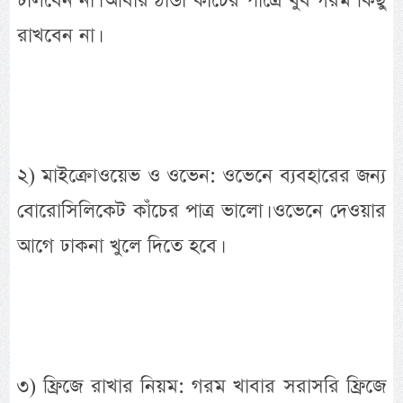
ঢালবেন না। আবার ঠান্ডা কাচের পাত্রে খুব গরম কিছু
রাখবেন না।
২) মাইক্রোওয়েভ ও ওভেন: ওভেনে ব্যবহারের জন্য
বোরোসিলিকেট কাঁচের পাত্র ভালো। ওভেনে দেওয়ার
আগে ঢাকনা খুলে দিতে হবে।
৩) ফ্রিজে রাখার নিয়ম: গরম খাবার সরাসরি ফ্রিজে