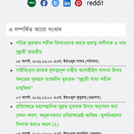
এ সম্পর্কিত আরো সংবাদ
পবিত্র কুরআন শরীফ তিলাওয়াত করার গুরুত্ব-ফযীলত ও খাছ
সুন্নতী তারতীব
০৮ আগস্ট, ২০২৬ ১২:০০ এএম, ইয়াওমুছ সাবত (শনিবার)
সাইয়্যিদুনা হযরত সুলত্বানুন নাছীর আলাইহিস সালাম উনার
অন্যতম সুমহান তাজদীদ মুবারক “সুন্নতী সামা শরীফ
মাহফিল”
০৭ আগস্ট, ২০২৬ ১২:০০ এএম, ইয়াওমুল জুমুয়াহ (শুক্রবার)
প্রতিক্ষেত্রে মহাসম্মানিত সুন্নত মুবারক উনার অনুসরণ করা
যেমন ফরয; অনুরূপভাবে প্রতিক্ষেত্রেই কাফির- মুশরিকদের
খিলাফ করাও ফরয (২)
০৫ আগস্ট, ২০২৬ ১২:০০ এএম, ইয়াওমুল আরবিয়া (বুধবার)