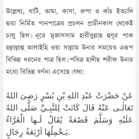
উল্লেখ্য, বাটি, তামা, কাসা, রুপা ও কাঁচ ইত্যাদি
দ্বারা নির্মিত পানপাত্রের প্রচলন প্রাচীনকাল থেকেই
চালু ছিল। নূরে মুজাসসাম হাবীবুল্লাহ হুযূর পাক
ছল্লাল্লাহু আলাইহি ওয়া সাল্লাম উনার সময়েও এরূপ
বিভিন্ন ধরনের পাত্র ছিল। পবিত্র হাদীছ শরীফ উনার
মধ্যে বিভিন্ন বর্ণনা এসেছে। যথা:
عَنْ حَضْرَتْ عَبْدِ اللهِ بْنِ بُسْرٍ رَضِىَ اللهُ
تَعَالٰـى عَنْهُ قَالَ كَانَتْ لِلنَّبِـيِّ صَلَّى اللهُ
عَلَيْهِ وَسَلَّمَ قَصْعَةً يُقَالُ لَـها الْغَرَّاءُ
يَـحْمِلُهَا اَرْبَعَةُ رِجَالٍ.