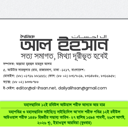
সম্পাদক: আল্লামা মুহম্মদ মাহবুব আলম
৫, আউটার সারকুলার রোড, রাজারবাগ, ঢাকা -১২১৭, বাংলাদেশ।
মোবাইল: (৮৮) ০১৭১৬ ৮৮১৫৫১; ফোন: (৮৮ ০২) ৮৩১৭০১৯, ৮৩১৪৮৪৮, ৮৩১৬৯৫৮;
ফ্যাক্স: (৮৮ ০২) ৯৩৩৮৭৮৮
editor@al-ihsan.net
dailyalihsan@gmail.com
ই-মেইল:
,
মহাসম্মানিত ১২ই রবিউল আউয়াল শরীফ আসতে আর মাত্র
মহাপবিত্র ও মহাসম্মানিত সাইয়্যিদু সাইয়্যিদিল আ’দাদ শরীফ পবিত্র ১২ই রবীউল
©
al-ihsan.net
2007-2026. All Rights Reserved | Developed by:
আউওয়াল শরীফ ১৪৪৮ হিজরীর সম্ভাব্য তারিখ- ২৭ ছালিছ ১৩৯৪ শামসী, ২৬শে আগস্ট,
২০২৬ খৃ:, ইয়াওমুল আরবিয়া (বুধবার)
RAAJRANI Technologies