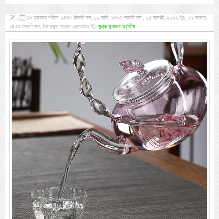
,
১৯ মুহররম শরীফ, ১৪৪৮ হিজরী সন, ০৬ ছানী, ১৩৯৪ শামসী সন , ০৫ জুলাই, ২০২৬ খ্রি:, ২১ আষাঢ়,
১৪৩৩ ফসলী সন, ইয়াওমুল আহাদ (রোববার)
সুন্নত মুবারক তা’লীম