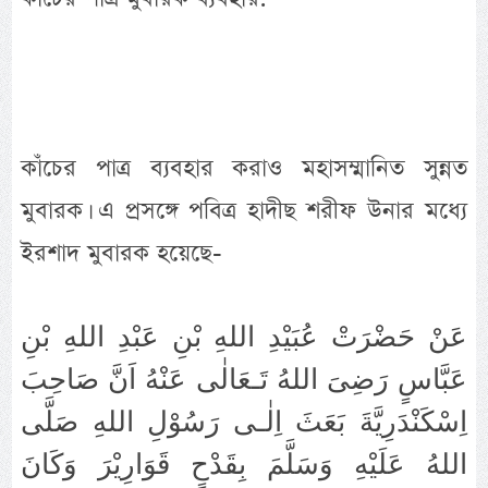
কাঁচের পাত্র ব্যবহার করাও মহাসম্মানিত সুন্নত
মুবারক। এ প্রসঙ্গে পবিত্র হাদীছ শরীফ উনার মধ্যে
ইরশাদ মুবারক হয়েছে-
عَنْ حَضْرَتْ عُبَيْدِ اللهِ بْنِ عَبْدِ اللهِ بْنِ
عَبَّاسٍ رَضِىَ اللهُ تَـعَالٰى عَنْهُ اَنَّ صَاحِبَ
اِسْكَنْدَرِيَّةَ بَعَثَ اِلٰـى رَسُوْلِ اللهِ صَلَّى
اللهُ عَلَيْهِ وَسَلَّمَ بِقَدْحٍ قَوَارِيْرَ وَكَانَ