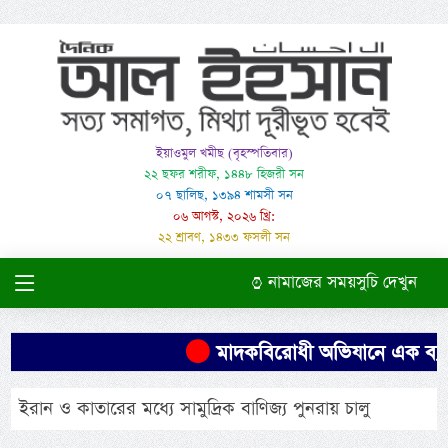
ইয়াওমুল খমীছ (বৃহস্পতিবার)
২২ ছফর শরীফ, ১৪৪৮ হিজরী সন
০৭ ছালিছ, ১৩৯৪ শামসী সন
০৬ আগস্ট, ২০২৬ খ্রি:
২২ শ্রাবণ, ১৪৩৩ ফসলী সন
নামাজের সময়সুচি দেখুন
মাদকবিরোধী অভিযানে এক ব্যক্ত
ইরান ও কাতারের মধ্যে সামুদ্রিক বাণিজ্য পুনরায় চালু