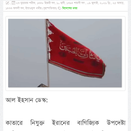
,
২৩ মুহররম শরীফ, ১৪৪৮ হিজরী সন, ১০ ছানী, ১৩৯৪ শামসী সন , ০৯ জুলাই, ২০২৬ খ্রি:, ২৫ আষাঢ়,
১৪৩৩ ফসলী সন, ইয়াওমুল খমীছ (বৃহস্পতিবার)
বিদেশের খবর
আল ইহসান ডেস্ক:
কাতারে নিযুক্ত ইরানের বাণিজ্যিক উপদেষ্টা