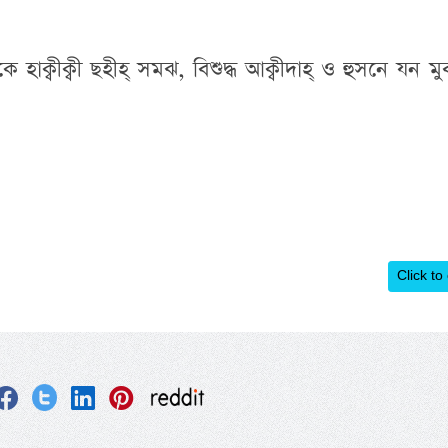
াক্বীক্বী ছহীহ্ সমঝ, বিশুদ্ধ আক্বীদাহ্ ও হুসনে যন ম
Click to