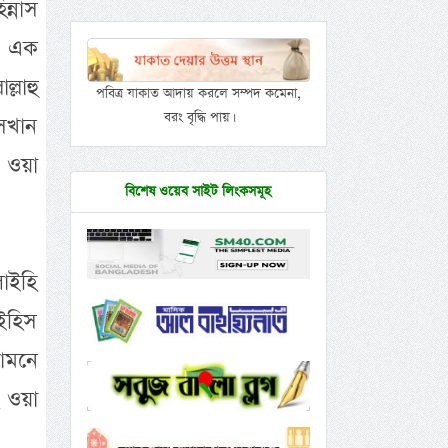
ন্নাস
, এক
্লাহু
পবিত্র যাকাত আদায় করলে সম্পদ কমেনা,
বরং বৃদ্ধি পায়।
সেখান
ি ওয়া
বিশেষ ওয়েব সাইট লিংকসমূহ
লাইহি
াইহিস
ামনে
ি ওয়া