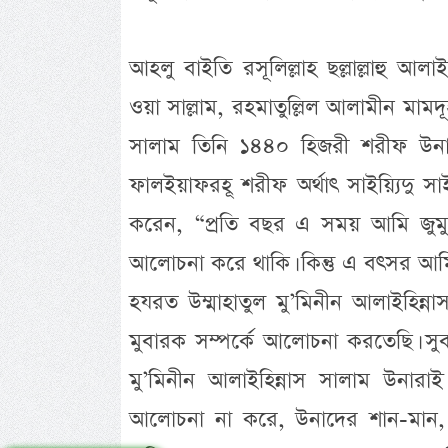
আহলু বাইতি রসূলিল্লাহ ছল্লাল্লাহু আলাইহি
ওয়া সাল্লাম, রহমাতুল্লিল আলামীন মামদূহ
সালাম তিনি ১৪৪০ হিজরী শরীফ উনার 
ফালইয়াফরহূ শরীফ অর্থাৎ সাইয়্যিদু 
করেন, “প্রতি বছর এ সময় আমি জুমু‘
আলোচনা করে থাকি। কিন্তু এ বৎসর আমি
হযরত উম্মাহাতুল মু’মিনীন আলাইহিন্না
মুবারক সম্পর্কে আলোচনা করতেছি। সুবহ
মু’মিনীন আলাইহিন্নাস সালাম উনার
আলোচনা না করে, উনাদের শান-মান, ফা