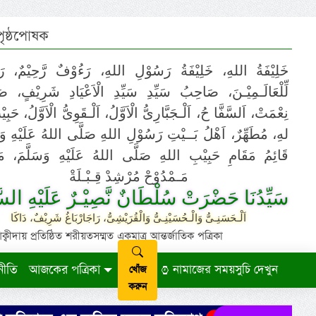
 পৃষ্ঠপোষক
خَلِيْفَةُ اللهِ، خَلِيْفَةُ رَسُوْلِ اللهِ، رَءُوْفٌ رَّحِيْمٌ، رَ
لِّلْعَالَـمِيْـنَ، صَاحِبُ سَيِّدِ سَيِّدِ الْاَعْيَادِ شَرِيْفٍ، 
نِعْمَتْ، اَلسَّفَّا حُ، اَلْـجَبَّارِىُّ الْاَوَّلُ، اَلْـقَوِىُّ الْاَوَّلُ، حَب
لهِ، مُطَهِّرٌ، اَهْلُ بَــيْتِ رَسُوْلِ اللهِ صَلَّى اللهُ عَلَيْهِ وَ،
قَائِمُ مَقَامِ حَبِيْبِ اللهِ صَلَّى اللهُ عَلَيْهِ وَسَلَّمَ، مَوْ
مَـمْدُوْحْ مُرْشِدْ قِـبْـلَةْ
سَيِّدُنَا حَضْرَتْ سُلْطَانٌ نَّصِيْـرٌ عَلَيْهِ السَّ
اَلْـحَسَنِـىُّ وَالْـحُسَيْنِـىُّ وَالْقُرَيْشِىُّ، رَاجَارْبَاغُ شَرِيْفٌ، دَاكَا
ায় প্রতিষ্ঠিত শরীয়তসম্মত একমাত্র আন্তর্জাতিক পত্রিকা
নীতি
আজকের পত্রিকা
নামাজের সময়সুচি দেখুন
খোঁজ
করুন