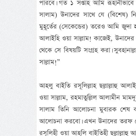
পারবে। গত ১ সপ্তাহ আমি রূহানীভাবে (
সালাম) উনাদের সাথে যে (বিশেষ) 
মুহূর্তের (সেকেন্ডের) তরেও আমি জুদা হই
আলাইহি ওয়া সাল্লাম! কাজেই, উনাদের 
থেকে সে বিষয়টি সংগ্রহ করা। সুবহানাল্
সাল্লাম!”
আহলু বাইতি রসূলিল্লাহ ছল্লাল্লাহু আলাইহি
ওয়া সাল্লাম, রহমাতুল্লিল আলামীন মামদূহ
সালাম তিনি আলোচনা মুবারক শেষ
আলোচনা করবো। এখন উনাদের তরফ থেকে য
রসূলিহী ওয়া আহলি বাইতিহী ছল্লাল্লাহু 