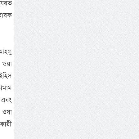
 হযরত
ুবারক
 আহলু
ি ওয়া
াইহিস
তামাম
ন এবং
ি ওয়া
িকারী