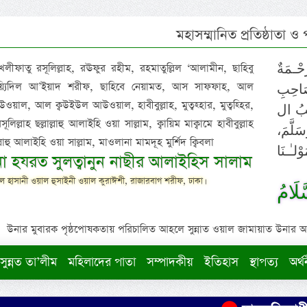
মহাসম্মানিত প্রতিষ্ঠাতা ও
 খলীফাতু রসূলিল্লাহ, রঊফুর রহীম, রহমাতুল্লিল ‘আলামীন, ছাহিবু
حْـمَةٌ
াইয়্যিদিল আ’ইয়াদ শরীফ, ছাহিবে নেয়ামত, আস সাফফাহ, আল
صَاحِبِ
ওয়াল, আল ক্বউইউল আউওয়াল, হাবীবুল্লাহ, মুত্বহ্হার, মুত্বহ্হির,
ِيْبُ ال
িল্লাহ ছল্লাল্লাহু আলাইহি ওয়া সাল্লাম, ক্বায়িম মাক্বামে হাবীবুল্লাহ
سَلَّمَ
াল্লাহু আলাইহি ওয়া সাল্লাম, মাওলানা মামদূহ মুর্শিদ ক্বিবলা
لـٰـنَا
ুনা হযরত সুলত্বানুন নাছীর আলাইহিস সালাম
 হাসানী ওয়াল হুসাইনী ওয়াল কুরাঈশী, রাজারবাগ শরীফ, ঢাকা।
لَامُ
উনার মুবারক পৃষ্ঠপোষকতায় পরিচালিত আহলে সুন্নাত ওয়াল জামায়াত উনার আক্বীদ
সুন্নত তা’লীম
মহিলাদের পাতা
সম্পাদকীয়
ইতিহাস
স্থাপত্য
অর্থ