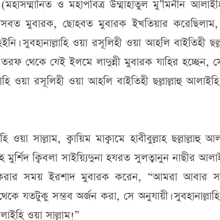
মহাসম্মানিত ও মহাপবিত্র উম্মাহাতুল মু’মিনীন আলাইহি
নিসবত মুবারক, ছোহবত মুবারক ইখতিয়ার করেছিলাম
নি। সুবহানাল্লাহি ওয়া রসূলিহী ওয়া আহলি বাইতিহী ছল্লাল
তরফ থেকে যেই ইলমে লাদুন্নী মুবারক যাহির হচ্ছেন, 
লাহি ওয়া রসূলিহী ওয়া আহলি বাইতিহী ছল্লাল্লাহু আলাইহ
 ওয়া সাল্লাম, ক্বায়িম মাক্বামে হাবীবুল্লাহ ছল্লাল্লাহু আ
 মুর্শিদ ক্বিবলা সাইয়্যিদুনা হযরত সুলত্বানুন নাছীর আল
 করার সময় ইরশাদ মুবারক করেন, “আমরা আবার স
তটুকু সম্ভব অর্জন করা, সে অনুযায়ী। সুবহানাল্লাহ
আলাইহি ওয়া সাল্লাম!”