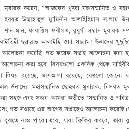
মুবারক করেন, “আজকের খুৎবা মহাসম্মানিত ও মহাপব
হযরত উম্মাহাতুল মু’মিনীন আলাইহিন্নাস সালাম উন
শান-মান, ফাযায়িল-ফযীলত, বুযূর্গী-সম্মান মুবারক সম্প
াইতিহী ছল্লাল্লাহু আলাইহি ওয়া সাল্লাম! উনাদের খুছূছ
েক আলোচনা করেছি। গত কয়েক সপ্তাহ আলোচনা করা হ
আলোচনা করা হবে। বিষয়গুলো একদিক থেকে যাহিরীভ
ো বিষয় রয়েছে, মাসআলা রয়েছে, যেগুলো কোনো যা
ত্র উনাদের মহাসম্মানিত ছোহবত মুবারক, নিসবত মু
করা সহজ এবং সম্ভব। আমরা অতীতে ‘সম্মানিত ও পবিত্র
এবং গত সপ্তাহে এর আগের সপ্তাহেও আলোচনা করেছি। 
 বুঝতে নাও পারে। তবে, যারা ফিকির করবে, তারা ব