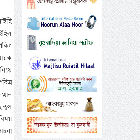
লাইহি
াইহিস
িত্র
বারক
নিয়ে
বিত্র
ম্মান
হাতুল
বিষয়
োচনা