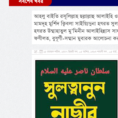
সর্বশেষ খবর
আহলু বাইতি রসূলিল্লাহ ছল্লাল্লাহু আলাইহি ওয়া 
মামদূহ মুর্শিদ ক্বিবলা সাইয়্যিদুনা হযরত 
হযরত উম্মাহাতুল মু’মিনীন আলাইহিন্নাস 
ফযীলত, বুযূর্গী-সম্মান মুবারক আলোচনা ক
,
১৫ রমাদ্বান শরীফ, ১৪৪৭ হিজরী সন, ০৫ আশির, ১৩৯৩ শামসী সন , ০৫ মার্চ, 