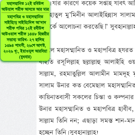
করি। যার কারণে কয়েক সপ্তাহ যাবৎ আম
মহাসম্মানিত ১২ই রবিউল
আউয়াল শরীফ আসতে আর মাত্র
উম্মাহাতুল মু’মিনীন আলাইহিন্নাস সালা
মহাপবিত্র ও মহাসম্মানিত
সাইয়্যিদু সাইয়্যিদিল আ’দাদ
সম্পর্কে আলোচনা করতেছি।” সুবহানাল্লা
শরীফ পবিত্র ১২ই রবীউল
আউওয়াল শরীফ ১৪৪৮ হিজরীর
সম্ভাব্য তারিখ- ২৭ ছালিছ
১৩৯৪ শামসী, ২৬শে আগস্ট,
তাহলে মহাসম্মানিত ও মহাপবিত্র হযরত 
২০২৬ খৃ:, ইয়াওমুল আরবিয়া
(বুধবার)
বাইতি রসূলিল্লাহ ছল্লাল্লাহু আলাইহি ওয়া
সাল্লাম, রহমাতুল্লিল আলামীন মামদূহ ম
সালাম উনার কত বেমেছাল মহাসম্মানিত 
কায়িনাতবাসী সকলের চিন্তা ও কল্পনার 
উনার মহাসম্মানিত ও মহাপবিত্র হাবীব, ন
সাল্লাম তিনি নন; এছাড়া সমস্ত শান-মা
হচ্ছেন তিনি। সুবহানাল্লাহ!