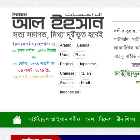
খলীফাতুল্লাহ,
সাইয়্যিদি স
ইয়াওমুল খমীছ (বৃহস্পতিবার)
Arabic
Bangla
জাব্বারিউল আউ
২২ ছফর শরীফ, ১৪৪৮ হিজরী
Urdu
Pharsi
আহলু বাইতি রসূল
সন
০৭ ছালিছ, ১৩৯৪ শামসী সন
ছল্ল
English
Japanese
০৬ আগস্ট, ২০২৬ খ্রি:
সাইয়্যিদ
Chinese
Italian
২২ শ্রাবণ, ১৪৩৩ ফসলী সন
আল
Swedish
Hindi
indonesian
সাইয়্যিদুল আ’ইয়াদ শরীফ
দেশ
বিদেশ
দ্বীন শিক্ষা