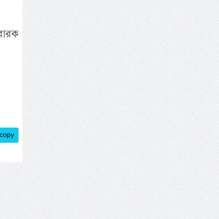
ুবারক
 copy