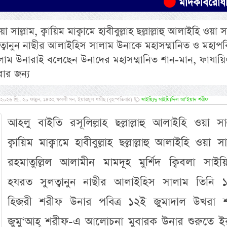
মাদকবিরোধী অভিযানে এ
সাল্লাম, ক্বায়িম মাক্বামে হাবীবুল্লাহ ছল্লাল্লাহু আলাইহি ওয়া সা
সুলত্বানুন নাছীর আলাইহিস সালাম উনাকে মহাসম্মানিত ও মহাপবি
সালাম উনারাই বলেছেন উনাদের মহাসম্মানিত শান-মান, ফাযায়
রার জন্য
২০২৬ খ্রি:, ২০ ফাল্গুন, ১৪৩২ ফসলী সন, ইয়াওমুল খমীছ (বৃহস্পতিবার)
সাইয়্যিদু সাইয়্যিদিল আ’ইয়াদ শরীফ
আহলু বাইতি রসূলিল্লাহ ছল্লাল্লাহু আলাইহি ওয়া সাল
ক্বায়িম মাক্বামে হাবীবুল্লাহ ছল্লাল্লাহু আলাইহি ওয়া সাল
রহমাতুল্লিল আলামীন মামদূহ মুর্শিদ ক্বিবলা সাইয়্য
হযরত সুলত্বানুন নাছীর আলাইহিস সালাম তিনি 
হিজরী শরীফ উনার পবিত্র ১২ই জুমাদাল উখরা 
জুমু‘আহ্ শরীফ-এ আলোচনা মুবারক উনার শুরুতে ই