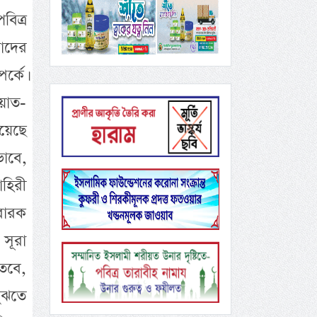
িত্র
াদের
র্কে।
িয়াত-
য়েছে
াবে,
হিরী
বারক
 সূরা
তবে,
ুঝতে