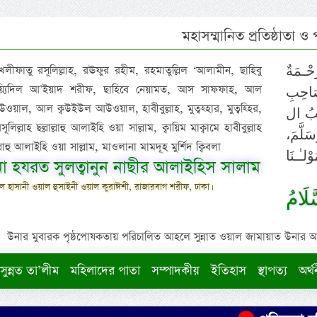
মহাসম্মানিত প্রতিষ্ঠাতা ও
 খলীফাতু রসূলিল্লাহ, রঊফুর রহীম, রহমাতুল্লিল ‘আলামীন, ছাহিবু
حْـمَةٌ
াইয়্যিদিল আ’ইয়াদ শরীফ, ছাহিবে নেয়ামত, আস সাফফাহ, আল
صَاحِبِ
ওয়াল, আল ক্বউইউল আউওয়াল, হাবীবুল্লাহ, মুত্বহ্হার, মুত্বহ্হির,
ِيْبُ ال
িল্লাহ ছল্লাল্লাহু আলাইহি ওয়া সাল্লাম, ক্বায়িম মাক্বামে হাবীবুল্লাহ
سَلَّمَ
াল্লাহু আলাইহি ওয়া সাল্লাম, মাওলানা মামদূহ মুর্শিদ ক্বিবলা
لـٰـنَا
ুনা হযরত সুলত্বানুন নাছীর আলাইহিস সালাম
 হাসানী ওয়াল হুসাইনী ওয়াল কুরাঈশী, রাজারবাগ শরীফ, ঢাকা।
لَامُ
উনার মুবারক পৃষ্ঠপোষকতায় পরিচালিত আহলে সুন্নাত ওয়াল জামায়াত উনার আক্বীদ
সুন্নত তা’লীম
মহিলাদের পাতা
সম্পাদকীয়
ইতিহাস
স্থাপত্য
অর্থ