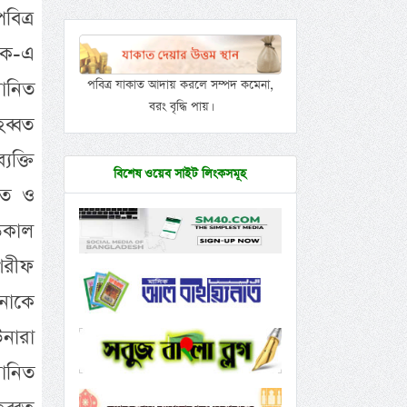
বিত্র
রক-এ
মানিত
পবিত্র যাকাত আদায় করলে সম্পদ কমেনা,
বরং বৃদ্ধি পায়।
হব্বত
যক্তি
বিশেষ ওয়েব সাইট লিংকসমূহ
িত ও
তেকাল
শরীফ
নাকে
নারা
মানিত