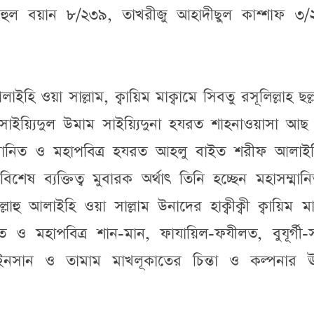
ূহুল বয়ান ৮/২৩৯, তাখরীজু আহাদীছুল কাশ্শাফ ৩/
ইহি ওয়া সাল্লাম, ক্বায়িম মাক্বামে সিবতু রসূলিল্লাহ ছল্লাল
 সাইয়্যিদুল উমাম সাইয়্যিদুনা হযরত শাহনাওয়াসা আছ
্মানিত ও মহাপবিত্র হযরত আহলু বাইত শরীফ আলাইহ
শেষ ব্যক্তিত্ব মুবারক অর্থাৎ তিনি হচ্ছেন মহাসম্মা
্লাহু আলাইহি ওয়া সাল্লাম উনাদের হাক্বীক্বী ক্বায়িম মাক
িত ও মহাপবিত্র শান-মান, ফাযায়িল-ফযীলত, বুযূর্গী-স
সান ও তামাম মাখলূকাতের চিন্তা ও কল্পনার ঊর্ধ