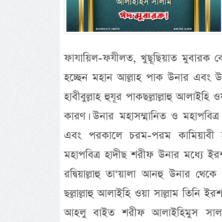
ফাযায়িল-ফযীলত, খুছূছিয়াত মুবারক বে
হচ্ছেন মহান আল্লাহ পাক উনার এবং উনা
হাবীবুল্লাহ হুযূর পাকছল্লাল্লাহু আলাইহি ও
কারণ। উনার মহাসম্মানিত ও মহাপবিত্র
এবং পরকালে চরম-পরম কামিয়াবী হাছ
মহাপবিত্র হাদীছ শরীফ উনার মধ্যে ইর
রদ্বিয়াল্লাহু তা‘য়ালা আনহু উনার থেকে
ছল্লাল্লাহু আলাইহি ওয়া সাল্লাম তিনি ই
আহলু বাইত শরীফ আলাইহিমুস সালাম