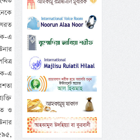
হব্বত
নেকে
 হযরত
রক-এ
 উনার
বিত্র
রক-এ
েশতা
যক্তি
িত ও
 উনার
৫৯৫,