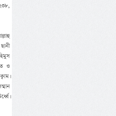
২৩৮,
্লাহু
 ছানী
িমুস
নিত ও
্বাম।
ম্মান
্বে।