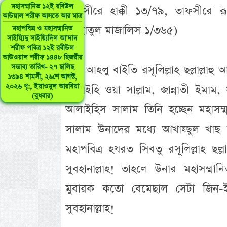
মহাসম্মানিত ১২ই রবিউল
তাফসীরে হাক্কী ১৩/৭৯, তাফসীরে র
আউয়াল শরীফ আসতে আর মাত্র
নুজহাতুল মাজালিস ১/৩৬৫)
মহাপবিত্র ও মহাসম্মানিত
সাইয়্যিদু সাইয়্যিদিল আ’দাদ
শরীফ পবিত্র ১২ই রবীউল
আউওয়াল শরীফ ১৪৪৮ হিজরীর
সম্ভাব্য তারিখ- ২৭ ছালিছ
আর আহলু বাইতি রসূলিল্লাহ ছল্লাল্লাহু আলা
১৩৯৪ শামসী, ২৬শে আগস্ট,
২০২৬ খৃ:, ইয়াওমুল আরবিয়া
আলাইহি ওয়া সাল্লাম, জান্নাতী ইমাম,
(বুধবার)
আলাইহিস সালাম তিনি হচ্ছেন মহাসম
সালাম উনাদের মধ্যে আখাছ্ছুল খাছ বি
মহাপবিত্র হযরত সিবতু রসূলিল্লাহ ছল্লাল
সুবহানাল্লাহ! তাহলে উনার মহাসম্মান
মুবারক কতো বেমেছাল সেটা জিন-ইন
সুবহানাল্লাহ!