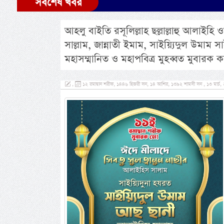
সর্বশেষ খবর
আহলু বাইতি রসূলিল্লাহ ছল্লাল্লাহু আলাইহি ওয়া
সাল্লাম, জান্নাতী ইমাম, সাইয়্যিদুল উমা
মহাসম্মানিত ও মহাপবিত্র মুহব্বত মুবার
,
১২ রমাদ্বান শরীফ, ১৪৪৬ হিজরী সন, ১৪ আশির, ১৩৯২ শামসী সন , ১৩ মার্চ,