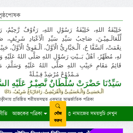
 পৃষ্ঠপোষক
خَلِيْفَةُ اللهِ، خَلِيْفَةُ رَسُوْلِ اللهِ، رَءُوْفٌ رَّحِيْمٌ، رَ
لِّلْعَالَـمِيْـنَ، صَاحِبُ سَيِّدِ سَيِّدِ الْاَعْيَادِ شَرِيْفٍ، 
نِعْمَتْ، اَلسَّفَّا حُ، اَلْـجَبَّارِىُّ الْاَوَّلُ، اَلْـقَوِىُّ الْاَوَّلُ، حَب
لهِ، مُطَهِّرٌ، اَهْلُ بَــيْتِ رَسُوْلِ اللهِ صَلَّى اللهُ عَلَيْهِ وَ،
قَائِمُ مَقَامِ حَبِيْبِ اللهِ صَلَّى اللهُ عَلَيْهِ وَسَلَّمَ، مَوْ
مَـمْدُوْحْ مُرْشِدْ قِـبْـلَةْ
سَيِّدُنَا حَضْرَتْ سُلْطَانٌ نَّصِيْـرٌ عَلَيْهِ السَّ
اَلْـحَسَنِـىُّ وَالْـحُسَيْنِـىُّ وَالْقُرَيْشِىُّ، رَاجَارْبَاغُ شَرِيْفٌ، دَاكَا
ায় প্রতিষ্ঠিত শরীয়তসম্মত একমাত্র আন্তর্জাতিক পত্রিকা
নীতি
আজকের পত্রিকা
নামাজের সময়সুচি দেখুন
খোঁজ
করুন