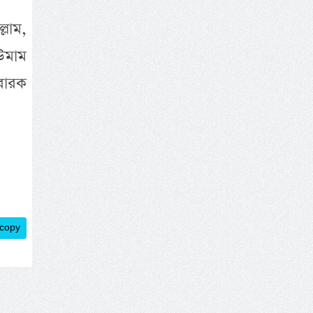
্লাম,
 উমাম
বারক
 copy