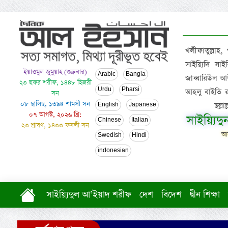
খলীফাতুল্লাহ,
সাইয়্যিদি স
ইয়াওমুল জুমুয়াহ (শুক্রবার)
Arabic
Bangla
জাব্বারিউল আউ
২৩ ছফর শরীফ, ১৪৪৮ হিজরী
Urdu
Pharsi
আহলু বাইতি রসূল
সন
০৮ ছালিছ, ১৩৯৪ শামসী সন
ছল্ল
English
Japanese
০৭ আগস্ট, ২০২৬ খ্রি:
সাইয়্যিদ
Chinese
Italian
২৩ শ্রাবণ, ১৪৩৩ ফসলী সন
আল
Swedish
Hindi
indonesian
সাইয়্যিদুল আ’ইয়াদ শরীফ
দেশ
বিদেশ
দ্বীন শিক্ষা