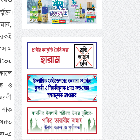
 হযরত
ক্ত।
মান,
বারকই
স্সাম
লাভের
হকালে
িত ও
াজালী
র পাক
 হযরত
রক-এ