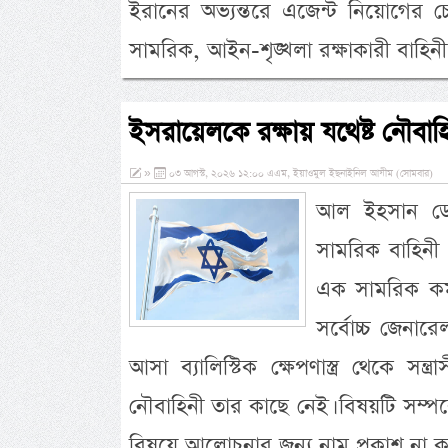
ইরানের অভ্যন্তরে এজেন্ট নিয়োগের চে
সামরিক, আইন-শৃঙ্খলা রক্ষাকারী বাহিনী
ইসরায়েলকে রক্ষায় যথেষ্ট নৌবাহ
»
০৩ আগস্ট, ২০২৬ ১২:০০ এএম, ইয়াওমুল ইছনাইনিল আযীম (সোমবার)
আল ইহসান ডেস্
সামরিক বাহিনী 
এক সামরিক কর্ম
সর্বোচ্চ জেনা
আসা ব্যালিস্টিক ক্ষেপণাস্ত্র থেকে সন
নৌবাহিনী তার কাছে নেই। বিষয়টি সম্পর্কে
বিষয়ে আলোচনার জন্য নাম প্রকাশ ন