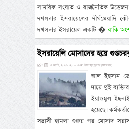
সামরিক সংঘাত ও রাজনৈতিক উত্তেজনা
দখলদার ইসরায়েলের দীর্ঘমেয়াদি কৌ
দখলদার ইসরায়েল একটি �
বাকি অংশ
ইসরায়েলি মোসাদের হয়ে গুপ্তচরব
»
০৪ আগস্ট, ২০২৬ ১২:০০ এএম, ইয়াওমুছ ছুলাছা (মঙ্গলবার)
আল ইহসান ডেস্ক
দায়ে দুই ব্যক্
ইয়াওমুল ইছনাই
হয়েছে। কর্মকর্ত
সন্ত্রাসী হামলা শুরুর পর মোসাদ স