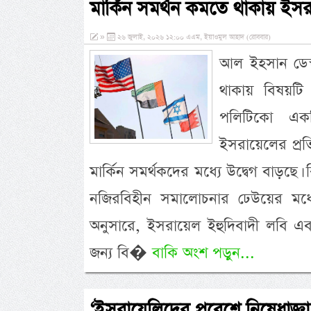
মার্কিন সমর্থন কমতে থাকায় ইসরা
»
২৬ জুলাই, ২০২৬ ১২:০০ এএম, ইয়াওমুল আহাদ (রোববার)
আল ইহসান ডেস্ক
থাকায় বিষয়টি 
পলিটিকো একটি 
ইসরায়েলের প্র
মার্কিন সমর্থকদের মধ্যে উদ্বেগ বাড়
নজিরবিহীন সমালোচনার ঢেউয়ের মধ্
অনুসারে, ইসরায়েল ইহুদিবাদী লবি এ
জন্য বি�
বাকি অংশ পড়ুন...
‘ইসরায়েলিদের প্রবেশে নিষেধাজ্ঞা