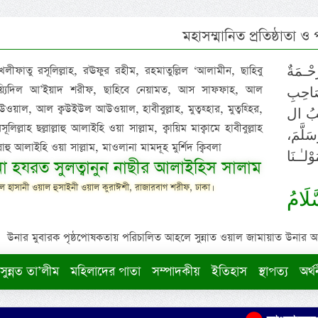
মহাসম্মানিত প্রতিষ্ঠাতা ও
 খলীফাতু রসূলিল্লাহ, রঊফুর রহীম, রহমাতুল্লিল ‘আলামীন, ছাহিবু
حْـمَةٌ
াইয়্যিদিল আ’ইয়াদ শরীফ, ছাহিবে নেয়ামত, আস সাফফাহ, আল
صَاحِبِ
ওয়াল, আল ক্বউইউল আউওয়াল, হাবীবুল্লাহ, মুত্বহ্হার, মুত্বহ্হির,
ِيْبُ ال
িল্লাহ ছল্লাল্লাহু আলাইহি ওয়া সাল্লাম, ক্বায়িম মাক্বামে হাবীবুল্লাহ
سَلَّمَ
াল্লাহু আলাইহি ওয়া সাল্লাম, মাওলানা মামদূহ মুর্শিদ ক্বিবলা
لـٰـنَا
ুনা হযরত সুলত্বানুন নাছীর আলাইহিস সালাম
 হাসানী ওয়াল হুসাইনী ওয়াল কুরাঈশী, রাজারবাগ শরীফ, ঢাকা।
لَامُ
উনার মুবারক পৃষ্ঠপোষকতায় পরিচালিত আহলে সুন্নাত ওয়াল জামায়াত উনার আক্বীদ
সুন্নত তা’লীম
মহিলাদের পাতা
সম্পাদকীয়
ইতিহাস
স্থাপত্য
অর্থ