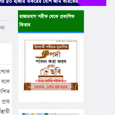
র একরের বেশি জমি ভারতের দখলে। উদ্ধারে নেই সরকারের স
রাজারবাগ শরীফ থেকে প্রকাশিত
কিতাব
IKE
Previous
Next
খ্যক
 বলে
একই রানওয়েতে সামরিক-
বেসামরিক ফ্লাইট!
াশিত
্রায়
্থায়ী