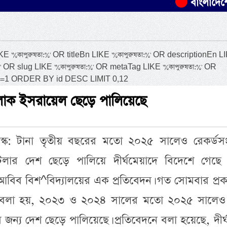
বাংলাদেশের ৫০ হাজা
কাপুরুষতা:%' OR titleBn LIKE '%কাপুরুষতা:%' OR descriptionEn L
%' OR slug LIKE '%কাপুরুষতা:%' OR metaTag LIKE '%কাপুরুষতা:%' OR
atus=1 ORDER BY id DESC LIMIT 0,12
লোক ইসরায়েল ছেড়ে পালিয়েছে
্ক: টানা তৃতীয় বছরের মতো ২০২৫ সালেও রেকর্ডসং
েলার দেশ ছেড়ে পালিয়ে দীর্ঘমেয়াদে বিদেশে গেছে
আবিব বিশ^বিদ্যালয়ের এক প্রতিবেদন। গত সোমবার প্রক
ে বলা হয়, ২০২৩ ও ২০২৪ সালের মতো ২০২৫ সালেও প
্য দেশ ছেড়ে পালিয়েছে। প্রতিবেদনে বলা হয়েছে, দীর্ঘস