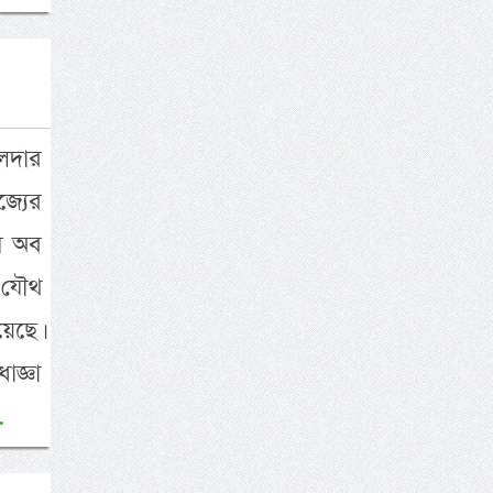
খলদার
জ্যের
উস অব
 যৌথ
য়েছে।
াজ্ঞা
.