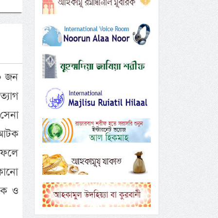
০ জন
্যাগ
সেনা
 আটক
 ফেলে
কোনো
িক ও