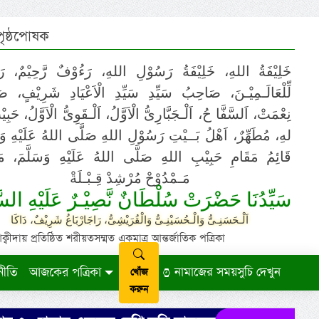
 পৃষ্ঠপোষক
خَلِيْفَةُ اللهِ، خَلِيْفَةُ رَسُوْلِ اللهِ، رَءُوْفٌ رَّحِيْمٌ، رَ
لِّلْعَالَـمِيْـنَ، صَاحِبُ سَيِّدِ سَيِّدِ الْاَعْيَادِ شَرِيْفٍ، 
نِعْمَتْ، اَلسَّفَّا حُ، اَلْـجَبَّارِىُّ الْاَوَّلُ، اَلْـقَوِىُّ الْاَوَّلُ، حَب
لهِ، مُطَهِّرٌ، اَهْلُ بَــيْتِ رَسُوْلِ اللهِ صَلَّى اللهُ عَلَيْهِ وَ،
قَائِمُ مَقَامِ حَبِيْبِ اللهِ صَلَّى اللهُ عَلَيْهِ وَسَلَّمَ، مَوْ
مَـمْدُوْحْ مُرْشِدْ قِـبْـلَةْ
سَيِّدُنَا حَضْرَتْ سُلْطَانٌ نَّصِيْـرٌ عَلَيْهِ السَّ
اَلْـحَسَنِـىُّ وَالْـحُسَيْنِـىُّ وَالْقُرَيْشِىُّ، رَاجَارْبَاغُ شَرِيْفٌ، دَاكَا
ায় প্রতিষ্ঠিত শরীয়তসম্মত একমাত্র আন্তর্জাতিক পত্রিকা
নীতি
আজকের পত্রিকা
নামাজের সময়সুচি দেখুন
খোঁজ
করুন