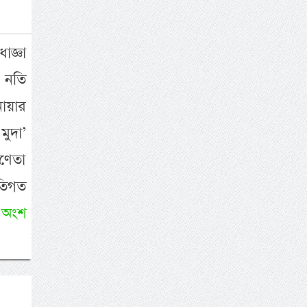
াজ্ঞা
 নতি
োয়ার
মুদা’
ণেতা
ীতিগত
 অংশ