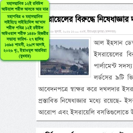
মহাসম্মানিত ১২ই রবিউল
আউয়াল শরীফ আসতে আর মাত্র
মহাপবিত্র ও মহাসম্মানিত
ইসরায়েলের বিরুদ্ধে নিষেধাজ্ঞার 
সাইয়্যিদু সাইয়্যিদিল আ’দাদ
শরীফ পবিত্র ১২ই রবীউল
»
২৮ জুলাই, ২০২৬ ১২:০০ এএম, ইয়াওমুছ ছুলাছা (মঙ্গলবার)
আউওয়াল শরীফ ১৪৪৮ হিজরীর
সম্ভাব্য তারিখ- ২৭ ছালিছ
আল ইহসান ডেস্ক
১৩৯৪ শামসী, ২৬শে আগস্ট,
২০২৬ খৃ:, ইয়াওমুল আরবিয়া
ইসরায়েলের বিরু
(বুধবার)
পার্লামেন্ট সদ
লর্ডসের ৯টি 
আবেদনপত্রে স্বাক্ষর করে দখলদার ইসরা
প্রস্তাবিত নিষেধাজ্ঞার মধ্যে রয়েছে- ইস
আরোপ এবং ইসরায়েলি বসতিগুলোতে উৎ