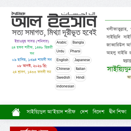
খলীফাতুল্লাহ,
সাইয়্যিদি স
ইয়াওমুছ সাবত (শনিবার)
Arabic
Bangla
জাব্বারিউল আউ
২৪ ছফর শরীফ, ১৪৪৮ হিজরী
Urdu
Pharsi
আহলু বাইতি রসূল
সন
০৯ ছালিছ, ১৩৯৪ শামসী সন
ছল্ল
English
Japanese
০৮ আগস্ট, ২০২৬ খ্রি:
সাইয়্যিদ
Chinese
Italian
২৪ শ্রাবণ, ১৪৩৩ ফসলী সন
আল
Swedish
Hindi
indonesian
সাইয়্যিদুল আ’ইয়াদ শরীফ
দেশ
বিদেশ
দ্বীন শিক্ষা