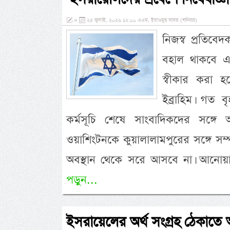
»
২৫ জুলাই, ২০২৬ ১২:০০ এএম, ইয়াওমুছ সাবত (শনিবার)
নিজস্ব প্রতিবে
বহাল থাকবে এব
স্বীকার করা হ
ইব্রাহিম। গত ব
কর্মসূচি শেষে সাংবাদিকদের সঙ্গ
ওয়াশিংটনকে কুয়ালালামপুরের সঙ্গে সম্
অবস্থান থেকে সরে আসবে না। আনোয়ার 
পড়ুন...
ইসরায়েলের অর্থ সংগ্রহ ঠেকাতে অ