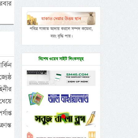
ারবার
পবিত্র যাকাত আদায় করলে সম্পদ কমেনা,
বরং বৃদ্ধি পায়।
বিশেষ ওয়েব সাইট লিংকসমূহ
্কিন
যেষ্ঠ
হিনীর
 ধেয়ে
যাপ্ত
রান্ত