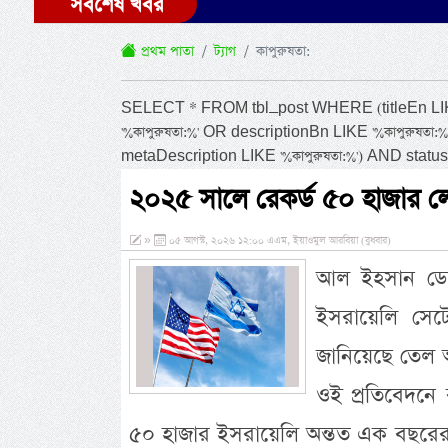
সর্বশেষ খবর
প্রথম পাতা
ট্যাগ
কাপুরুষতা:
SELECT * FROM tbl_post WHERE (titleEn LIKE '%
'%কাপুরুষতা:%' OR descriptionBn LIKE '%কাপুরুষতা:
metaDescription LIKE '%কাপুরুষতা:%') AND st
২০২৫ সালে রেকর্ড ৫০ হাজার 
»
০৫ আগস্ট, ২০২৬ ১২:০০ এএম, ইয়াওমুল আরবিয়া (বুধবার)
আল ইহসান ডেস
ইসরায়েলি সেট
জানিয়েছে তেল 
ওই প্রতিবেদন
৫০ হাজার ইসরায়েলি অন্তত এক বছরের জন