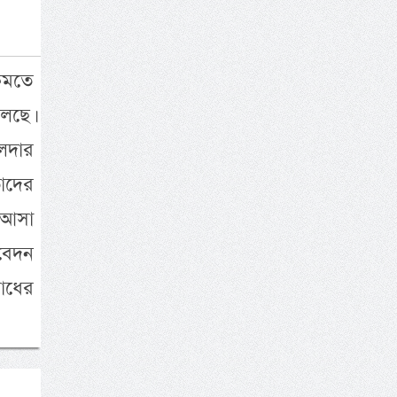
 কমতে
েছে।
লদার
াদের
ে আসা
বেদন
োধের