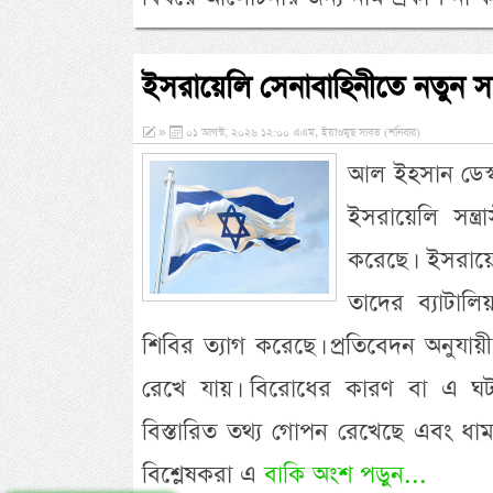
ইসরায়েলি সেনাবাহিনীতে নতুন স
»
০১ আগস্ট, ২০২৬ ১২:০০ এএম, ইয়াওমুছ সাবত (শনিবার)
আল ইহসান ডেস্
ইসরায়েলি সন্ত
করেছে। ইসরায়ে
তাদের ব্যাটাল
শিবির ত্যাগ করেছে। প্রতিবেদন অনুযায়
রেখে যায়। বিরোধের কারণ বা এ ঘট
বিস্তারিত তথ্য গোপন রেখেছে এবং ধা
বিশ্লেষকরা এ
বাকি অংশ পড়ুন...