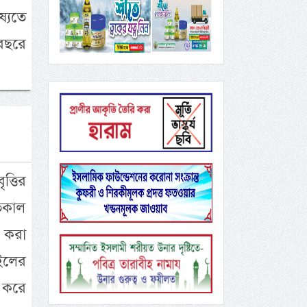
্যতে
বছরে
ত্তির
গতকাল
 করা
াইলের
 করে