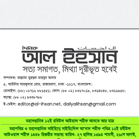
সম্পাদক: আল্লামা মুহম্মদ মাহবুব আলম
৫, আউটার সারকুলার রোড, রাজারবাগ, ঢাকা -১২১৭, বাংলাদেশ।
মোবাইল: (৮৮) ০১৭১৬ ৮৮১৫৫১; ফোন: (৮৮ ০২) ৮৩১৭০১৯, ৮৩১৪৮৪৮, ৮৩১৬৯৫৮;
ফ্যাক্স: (৮৮ ০২) ৯৩৩৮৭৮৮
editor@al-ihsan.net
dailyalihsan@gmail.com
ই-মেইল:
,
মহাসম্মানিত ১২ই রবিউল আউয়াল শরীফ আসতে আর মাত্র
মহাপবিত্র ও মহাসম্মানিত সাইয়্যিদু সাইয়্যিদিল আ’দাদ শরীফ পবিত্র ১২ই রবীউল
আউওয়াল শরীফ ১৪৪৮ হিজরীর সম্ভাব্য তারিখ- ২৭ ছালিছ ১৩৯৪ শামসী, ২৬শে আগস্ট,
©
al-ihsan.net
2007-2026. All Rights Reserved | Developed by: