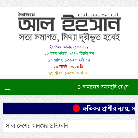
ইয়াওমুল আহাদ (রোববার)
২৫ ছফর শরীফ, ১৪৪৮ হিজরী সন
১০ ছালিছ, ১৩৯৪ শামসী সন
০৯ আগস্ট, ২০২৬ খ্রি:
২৫ শ্রাবণ, ১৪৩৩ ফসলী সন
নামাজের সময়সুচি দেখুন
ক্ষতিকর প্রাণীর ন্যায়, স
সারা দেশের মানুষের প্রতিধ্বনি