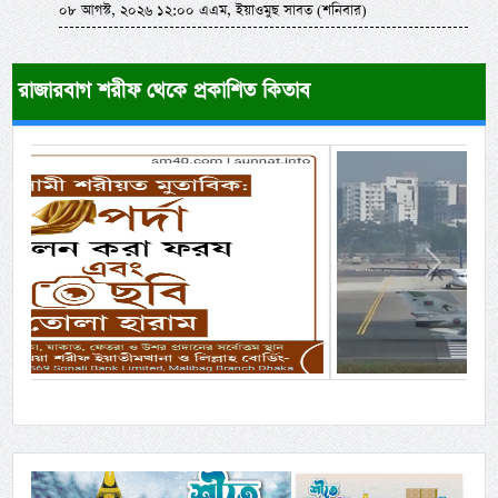
০৮ আগস্ট, ২০২৬ ১২:০০ এএম, ইয়াওমুছ সাবত (শনিবার)
রাজারবাগ শরীফ থেকে প্রকাশিত কিতাব
Previous
Next