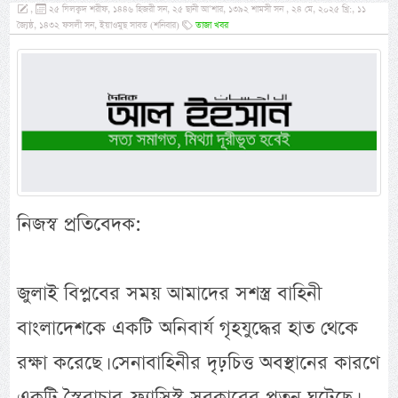
,
২৫ যিলক্বদ শরীফ, ১৪৪৬ হিজরী সন, ২৫ ছানী আ’শার, ১৩৯২ শামসী সন , ২৪ মে, ২০২৫ খ্রি:, ১১
জ্যৈষ্ঠ, ১৪৩২ ফসলী সন, ইয়াওমুছ সাবত (শনিবার)
তাজা খবর
নিজস্ব প্রতিবেদক:
জুলাই বিপ্লবের সময় আমাদের সশস্ত্র বাহিনী
বাংলাদেশকে একটি অনিবার্য গৃহযুদ্ধের হাত থেকে
রক্ষা করেছে। সেনাবাহিনীর দৃঢ়চিত্ত অবস্থানের কারণে
একটি স্বৈরাচার-ফ্যাসিস্ট সরকারের পতন ঘটেছে।