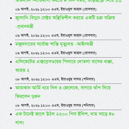
আমদানি -নীতিমালা করতে ৪ দিন সময়, তাড়াহুড়ো নিয়ে প্রশ্ন
০৯ আগস্ট, ২০২৬ ১২:০০ এএম, ইয়াওমুল আহাদ (রোববার)
জ্বালানি-বিদ্যুৎ সেক্টর অস্থিতিশীল করতে একটি চক্র সক্রিয়
-প্রধানমন্ত্রী
০৯ আগস্ট, ২০২৬ ১২:০০ এএম, ইয়াওমুল আহাদ (রোববার)
মজুদদারের সর্বোচ্চ শাস্তি মৃত্যুদন্ড -আইনমন্ত্রী
০৯ আগস্ট, ২০২৬ ১২:০০ এএম, ইয়াওমুল আহাদ (রোববার)
এলিভেটেড এক্সপ্রেসওয়ের পিলারে দোতলা বাসের ধাক্কা,
আহত ২
০৮ আগস্ট, ২০২৬ ১২:০০ এএম, ইয়াওমুছ সাবত (শনিবার)
আরাকান আর্মি ধরে নিল ৩ জেলেকে, সাগরে ঝাঁপ দিয়ে
ফিরলেন দুজন
০৮ আগস্ট, ২০২৬ ১২:০০ এএম, ইয়াওমুছ সাবত (শনিবার)
এক টানেই জালে উঠল ২২০০ পিস ইলিশ, দাম সাড়ে ৪৮
লাখ!