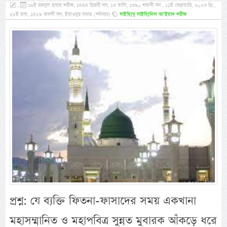
,
১৯ই রজবুল হারাম শরীফ, ১৪৪৪ হিজরী সন, ১৩ তাসি, ১৩৯০ শামসী সন , ১১ই ফেব্রুয়ারি, ২০২৩ খ্রি:,
২৮ই মাঘ, ১৪২৯ ফসলী সন, ইয়াওমুছ সাবত (শনিবার)
সাইয়্যিদু সাইয়্যিদিল আ’ইয়াদ শরীফ
প্রশ্ন: যে ব্যক্তি ফিতনা-ফাসাদের সময় একখানা
মহাসম্মানিত ও মহাপবিত্র সুন্নত মুবারক আঁকড়ে ধরে