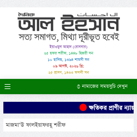
ইয়াওমুল আহাদ (রোববার)
২৫ ছফর শরীফ, ১৪৪৮ হিজরী সন
১০ ছালিছ, ১৩৯৪ শামসী সন
০৯ আগস্ট, ২০২৬ খ্রি:
২৫ শ্রাবণ, ১৪৩৩ ফসলী সন
নামাজের সময়সুচি দেখুন
ক্ষতিকর প্রাণীর ন্যায়
মাজমা‘উ ফালইয়াফরহূ শরীফ