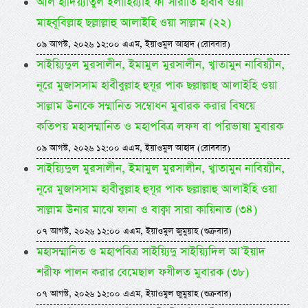
আল হাদিয়্যাতুল ইলাহিয়্যাহ ফী সীরাতি হাবীব ওয়া
মাহবূবিল্লাহ ছল্লাল্লাহু আলাইহি ওয়া সাল্লাম (২২)
০৯ আগস্ট, ২০২৬ ১২:০০ এএম, ইয়াওমুল আহাদ (রোববার)
সাইয়্যিদুল মুরসালীন, ইমামুল মুরসালীন, খ্বাতামুন নাবিয়্যীন,
নূরে মুজাসসাম হাবীবুল্লাহ হুযূর পাক ছল্লাল্লাহু আলাইহি ওয়া
সাল্লাম উনাকে সম্মানিত সম্বোধন মুবারক করার বিষয়ে
কতিপয় মহাসম্মানিত ও মহাপবিত্র লফয বা পরিভাষা মুবারক
০৯ আগস্ট, ২০২৬ ১২:০০ এএম, ইয়াওমুল আহাদ (রোববার)
সাইয়্যিদুল মুরসালীন, ইমামুল মুরসালীন, খ্বাতামুন নাবিয়্যীন,
নূরে মুজাসসাম হাবীবুল্লাহ হুযূর পাক ছল্লাল্লাহু আলাইহি ওয়া
সাল্লাম উনার মাঝে ফানা ও বাক্বা সারা কায়িনাত (৩৪)
০৭ আগস্ট, ২০২৬ ১২:০০ এএম, ইয়াওমুল জুমুয়াহ (শুক্রবার)
মহাসম্মানিত ও মহাপবিত্র সাইয়্যিদু সাইয়্যিদিল আ’ইয়াদ
শরীফ পালন করার বেমেছাল ফযীলত মুবারক (৩৮)
০৭ আগস্ট, ২০২৬ ১২:০০ এএম, ইয়াওমুল জুমুয়াহ (শুক্রবার)