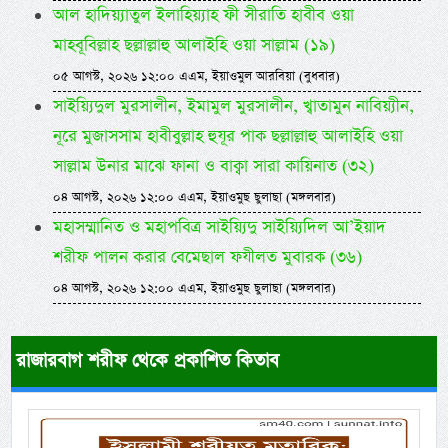
আল হাদিয়্যাতুল ইলাহিয়্যাহ ফী সীরাতি হাবীব ওয়া
মাহবূবিল্লাহ ছল্লাল্লাহু আলাইহি ওয়া সাল্লাম (১৯)
০৫ আগস্ট, ২০২৬ ১২:০০ এএম, ইয়াওমুল আরবিয়া (বুধবার)
সাইয়্যিদুল মুরসালীন, ইমামুল মুরসালীন, খ্বাতামুন নাবিয়্যীন,
নূরে মুজাসসাম হাবীবুল্লাহ হুযূর পাক ছল্লাল্লাহু আলাইহি ওয়া
সাল্লাম উনার মাঝে ফানা ও বাক্বা সারা কায়িনাত (৩২)
০৪ আগস্ট, ২০২৬ ১২:০০ এএম, ইয়াওমুছ ছুলাছা (মঙ্গলবার)
মহাসম্মানিত ও মহাপবিত্র সাইয়্যিদু সাইয়্যিদিল আ’ইয়াদ
শরীফ পালন করার বেমেছাল ফযীলত মুবারক (৩৬)
০৪ আগস্ট, ২০২৬ ১২:০০ এএম, ইয়াওমুছ ছুলাছা (মঙ্গলবার)
রাজারবাগ শরীফ থেকে প্রকাশিত কিতাব