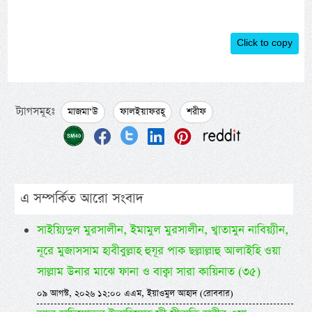
Click to copy
ট্যাগসমূহঃ
মাজমা‘উ
ফালইয়াফরহূ
শরীফ
এ সম্পর্কিত আরো সংবাদ
সাইয়্যিদুল মুরসালীন, ইমামুল মুরসালীন, খ্বাতামুন নাবিয়্যীন,
নূরে মুজাসসাম হাবীবুল্লাহ হুযূর পাক ছল্লাল্লাহু আলাইহি ওয়া
সাল্লাম উনার মাঝে ফানা ও বাক্বা সারা কায়িনাত (৩৫)
০৯ আগস্ট, ২০২৬ ১২:০০ এএম, ইয়াওমুল আহাদ (রোববার)