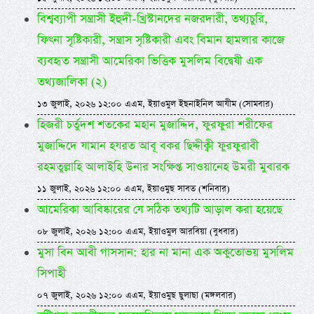
বিশ্বব্যাপী সন্ত্রাসী ইহুদী-খ্রিস্টানদের নজরদারী, তথ্যচুরি,
ফিৎনা সৃষ্টিকারী, সন্ত্রাস সৃষ্টিকারী এবং বিমান হামলার কাজে
ব্যবহৃত সন্ত্রাসী আমেরিকা ভিত্তিক মুসলিম বিদ্বেষী এক
তথ্যজালিকা (২)
১৩ জুলাই, ২০২৬ ১২:০০ এএম, ইয়াওমুল ইছনাইনিল আযীম (সোমবার)
হিজরী চর্তুদশ শতকের মহান মুজাদ্দিদ, ফুরফুরা শরীফের
মুজাদ্দিদে যামান হযরত আবূ বকর ছিদ্দীক্বী ফুরফুরাবী
রহমতুল্লাহি আলাইহি উনার সংক্ষিপ্ত সাওয়ানেহ উমরী মুবারক
১১ জুলাই, ২০২৬ ১২:০০ এএম, ইয়াওমুছ সাবত (শনিবার)
আমেরিকা আবিষ্কারের যে সঠিক তথ্যটি আড়াল করা হয়েছে
০৮ জুলাই, ২০২৬ ১২:০০ এএম, ইয়াওমুল আরবিয়া (বুধবার)
মুসা বিন আবী গাসসান: হার না মানা এক অকুতোভয় মুসলিম
সিপাহী
০৭ জুলাই, ২০২৬ ১২:০০ এএম, ইয়াওমুছ ছুলাছা (মঙ্গলবার)