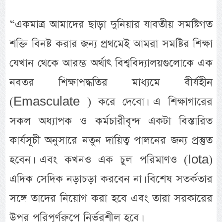
“একমাত্র আমাদের ছাড়া দুনিয়ার যাবতীয় সমষ্টিগত
শক্তি বিনষ্ট করার জন্য প্রথমেই আমরা সমষ্টির শিক্ষা
যেখান থেকে আরম্ভ অর্থাৎ বিশ্ববিদ্যালয়গুলোকে এক
নবতর শিক্ষাপদ্ধতির মাধ্যমে বীর্যহীন
(Emasculate ) করে দেবো। এ শিক্ষাগারের
সকল অধ্যাপক ও কর্মচারীবৃন্দ একটা বিস্তারিত
কার্যসূচী অনুসারে নতুন দায়িত্ব পালনের জন্য প্রস্তুত
হবেন। এবং কখনও এক চুল পরিমাণও (Iota)
এদিক সেদিক নড়াচড়া করবেন না। বিশেষ সতর্কতার
সঙ্গে তাদের নিয়োগ করা হবে এবং তারা সরকারের
উপর পরিপূর্ণরুপে নির্ভরশীল হবে।