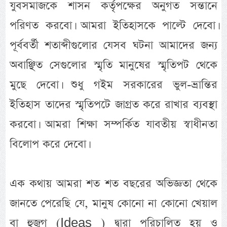
যুবসমাজকে শাসন কর্তৃপক্ষের অনুগত সন্তানে
পরিণত করবো। আমরা ইতিহাসকে পাল্টে দেবো।
পূর্ববর্তী শতাব্দীগুলোর যেসব ঘটনা আমাদের জন্য
অবাঞ্ছিত সেগুলোর স্মৃতি মানুষের স্মৃতিপট থেকে
মুছে দেবো। শুধু গইম সরকারের ভুল-ভ্রান্তির
ইতিহাস তাদের স্মৃতিপটে জাগ্রত করে রাখার ব্যবস্থা
করবো। আমরা শিক্ষা সম্পর্কিত যাবতীয় স্বাধীনতা
বিলোপ করে দেবো।
এক কথায় আমরা শত শত বছরের অভিজ্ঞতা থেকে
জানতে পেরেছি যে, মানুষ কোনো না কোনো খেয়াল
বা হুজুগ (Ideas ) দ্বারা পরিচালিত হয় ও