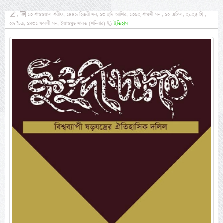
,
১৩ শাওওয়াল শরীফ, ১৪৪৬ হিজরী সন, ১৩ হাদি আশির, ১৩৯২ শামসী সন , ১২ এপ্রিল, ২০২৫ খ্রি:,
২৯ চৈত্র, ১৪৩১ ফসলী সন, ইয়াওমুছ সাবত (শনিবার)
ইতিহাস