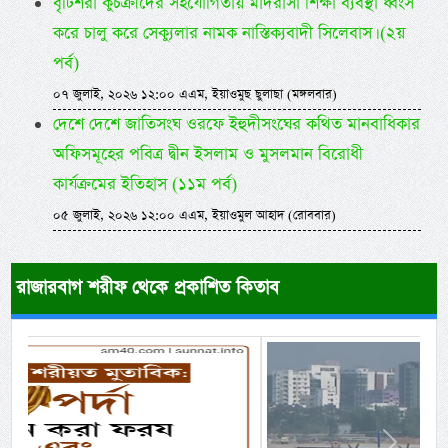
বৃটিশরা কুচক্রীদের সহযোগিতায় মাদরাসা শিক্ষা ব্যবস্থা ধ্বংস
করে চালু করে সেক্যুলার নামক নাস্তিক্যবাদী সিলেবাস। (২য়
পর্ব)
০৭ জুলাই, ২০২৬ ১২:০০ এএম, ইয়াওমুছ ছুলাছা (মঙ্গলবার)
দেশে দেশে জাতিসংঘ ওরফে ইহুদীসংঘের কথিত মানবাধিকার
অফিসমূহের পবিত্র দ্বীন ইসলাম ও মুসলমান বিরোধী
কার্যক্রমের ইতিহাস (১১ম পর্ব)
০৫ জুলাই, ২০২৬ ১২:০০ এএম, ইয়াওমুল আহাদ (রোববার)
রাজারবাগ শরীফ থেকে প্রকাশিত কিতাব