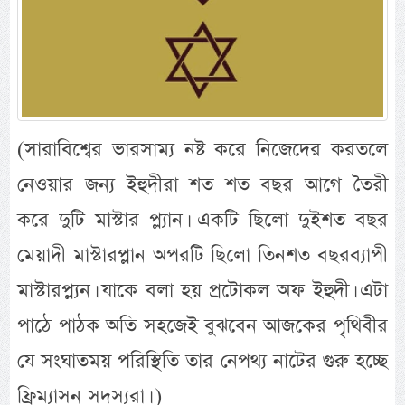
(সারাবিশ্বের ভারসাম্য নষ্ট করে নিজেদের করতলে
নেওয়ার জন্য ইহুদীরা শত শত বছর আগে তৈরী
করে দুটি মাস্টার প্ল্যান। একটি ছিলো দুইশত বছর
মেয়াদী মাস্টারপ্লান অপরটি ছিলো তিনশত বছরব্যাপী
মাস্টারপ্ল্যন। যাকে বলা হয় প্রটোকল অফ ইহুদী। এটা
পাঠে পাঠক অতি সহজেই বুঝবেন আজকের পৃথিবীর
যে সংঘাতময় পরিস্থিতি তার নেপথ্য নাটের গুরু হচ্ছে
ফ্রিম্যাসন সদস্যরা। )