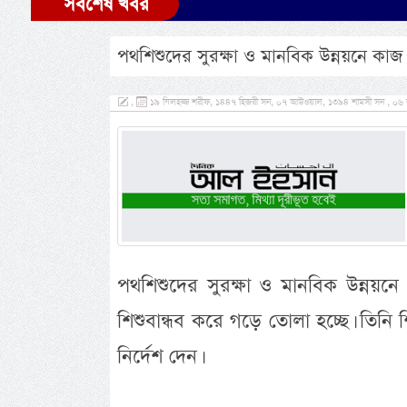
সর্বশেষ খবর
পথশিশুদের সুরক্ষা ও মানবিক উন্নয়নে কা
,
১৯ যিলহজ্জ শরীফ, ১৪৪৭ হিজরী সন, ০৭ আউওয়াল, ১৩৯৪ শামসী সন , ০৬ জুন
পথশিশুদের সুরক্ষা ও মানবিক উন্নয়
শিশুবান্ধব করে গড়ে তোলা হচ্ছে। তিনি শ
নির্দেশ দেন।