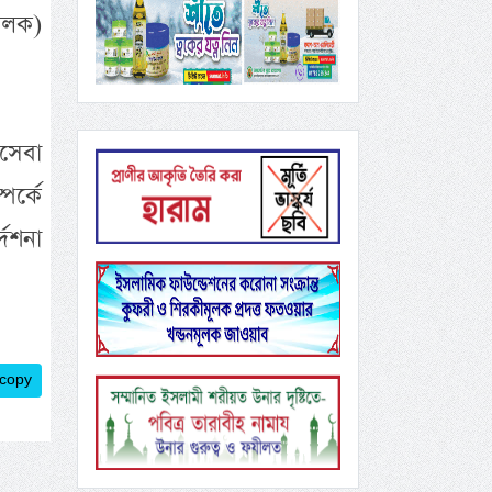
ালক)
াসেবা
পর্কে
দেশনা
 copy