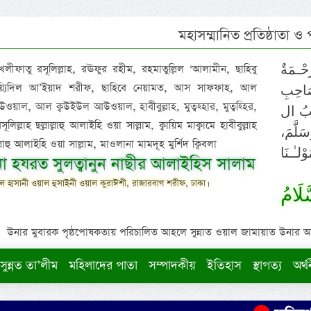
মহাসম্মানিত প্রতিষ্ঠাতা ও
 খলীফাতু রসূলিল্লাহ, রঊফুর রহীম, রহমাতুল্লিল ‘আলামীন, ছাহিবু
حْـمَةٌ
াইয়্যিদিল আ’ইয়াদ শরীফ, ছাহিবে নেয়ামত, আস সাফফাহ, আল
صَاحِبِ
ওয়াল, আল ক্বউইউল আউওয়াল, হাবীবুল্লাহ, মুত্বহ্হার, মুত্বহ্হির,
ِيْبُ ال
িল্লাহ ছল্লাল্লাহু আলাইহি ওয়া সাল্লাম, ক্বায়িম মাক্বামে হাবীবুল্লাহ
سَلَّمَ
াল্লাহু আলাইহি ওয়া সাল্লাম, মাওলানা মামদূহ মুর্শিদ ক্বিবলা
لـٰـنَا
ুনা হযরত সুলত্বানুন নাছীর আলাইহিস সালাম
 হাসানী ওয়াল হুসাইনী ওয়াল কুরাঈশী, রাজারবাগ শরীফ, ঢাকা।
لَامُ
উনার মুবারক পৃষ্ঠপোষকতায় পরিচালিত আহলে সুন্নাত ওয়াল জামায়াত উনার আক্বীদ
সুন্নত তা’লীম
মহিলাদের পাতা
সম্পাদকীয়
ইতিহাস
স্থাপত্য
অর্থ