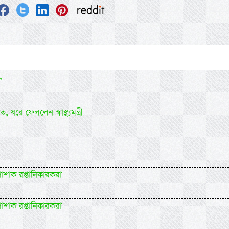
’
ে ফেললেন স্বাস্থ্যমন্ত্রী
োশাক রপ্তানিকারকরা
োশাক রপ্তানিকারকরা