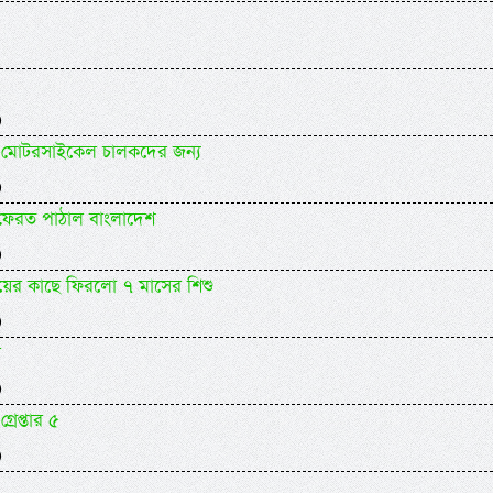
)
যকর মোটরসাইকেল চালকদের জন্য
)
 ফেরত পাঠাল বাংলাদেশ
)
ায়ের কাছে ফিরলো ৭ মাসের শিশু
)
র
)
গ্রেপ্তার ৫
)