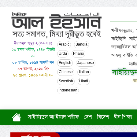
খলীফাতুল্লাহ,
সাইয়্যিদি স
ইয়াওমুল জুমুয়াহ (শুক্রবার)
Arabic
Bangla
জাব্বারিউল আউ
২৩ ছফর শরীফ, ১৪৪৮ হিজরী
Urdu
Pharsi
আহলু বাইতি রসূল
সন
০৮ ছালিছ, ১৩৯৪ শামসী সন
ছল্ল
English
Japanese
০৭ আগস্ট, ২০২৬ খ্রি:
সাইয়্যিদ
Chinese
Italian
২৩ শ্রাবণ, ১৪৩৩ ফসলী সন
আল
Swedish
Hindi
indonesian
সাইয়্যিদুল আ’ইয়াদ শরীফ
দেশ
বিদেশ
দ্বীন শিক্ষা