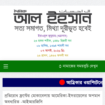
ইয়াওমুল জুমুয়াহ (শুক্রবার)
২৩ ছফর শরীফ, ১৪৪৮ হিজরী সন
০৮ ছালিছ, ১৩৯৪ শামসী সন
০৭ আগস্ট, ২০২৬ খ্রি:
২৩ শ্রাবণ, ১৪৩৩ ফসলী সন
নামাজের সময়সুচি দেখুন
আম্রিকার ওয়াশিংটনে 
প্রতিরোধ ফ্রন্টের মোকাবেলায় আমেরিকা-ইসরায়েলের অপমান
অবধারিত -আইআরজিসি