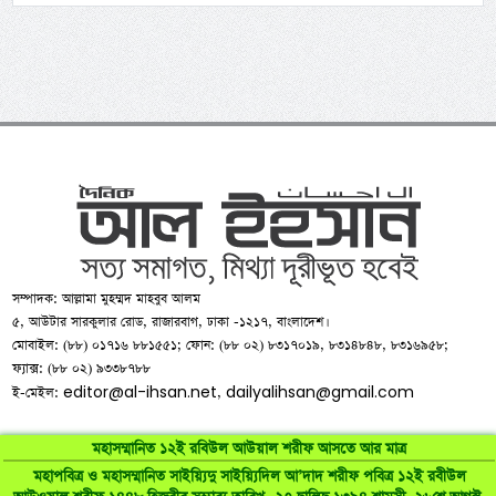
সম্পাদক: আল্লামা মুহম্মদ মাহবুব আলম
৫, আউটার সারকুলার রোড, রাজারবাগ, ঢাকা -১২১৭, বাংলাদেশ।
মোবাইল: (৮৮) ০১৭১৬ ৮৮১৫৫১; ফোন: (৮৮ ০২) ৮৩১৭০১৯, ৮৩১৪৮৪৮, ৮৩১৬৯৫৮;
ফ্যাক্স: (৮৮ ০২) ৯৩৩৮৭৮৮
editor@al-ihsan.net
dailyalihsan@gmail.com
ই-মেইল:
,
মহাসম্মানিত ১২ই রবিউল আউয়াল শরীফ আসতে আর মাত্র
মহাপবিত্র ও মহাসম্মানিত সাইয়্যিদু সাইয়্যিদিল আ’দাদ শরীফ পবিত্র ১২ই রবীউল