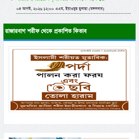
০৪ আগস্ট, ২০২৬ ১২:০০ এএম, ইয়াওমুছ ছুলাছা (মঙ্গলবার)
রাজারবাগ শরীফ থেকে প্রকাশিত কিতাব
Previous
Next