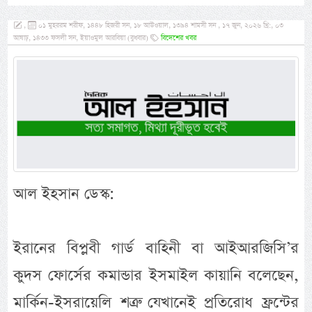
,
০১ মুহররম শরীফ, ১৪৪৮ হিজরী সন, ১৮ আউওয়াল, ১৩৯৪ শামসী সন , ১৭ জুন, ২০২৬ খ্রি:, ০৩
আষাঢ়, ১৪৩৩ ফসলী সন, ইয়াওমুল আরবিয়া (বুধবার)
বিদেশের খবর
আল ইহসান ডেস্ক:
ইরানের বিপ্লবী গার্ড বাহিনী বা আইআরজিসি’র
কুদস ফোর্সের কমান্ডার ইসমাইল কায়ানি বলেছেন,
মার্কিন-ইসরায়েলি শত্রু যেখানেই প্রতিরোধ ফ্রন্টের