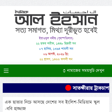
ইয়াওমুল খমীছ (বৃহস্পতিবার)
২২ ছফর শরীফ, ১৪৪৮ হিজরী সন
০৭ ছালিছ, ১৩৯৪ শামসী সন
০৬ আগস্ট, ২০২৬ খ্রি:
২২ শ্রাবণ, ১৪৩৩ ফসলী সন
নামাজের সময়সুচি দেখুন
সাতক্ষীরায় ট্রাকচাপায়
এক ছাতার নিচে আসছে দেশের সব ইংলিশ-মিডিয়াম স্কুল
-ববি হাজ্জাজ