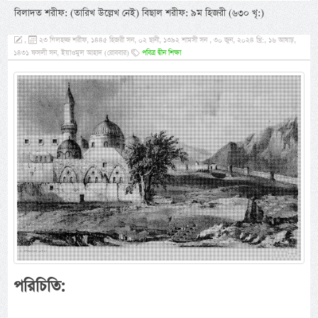
বিলাদত শরীফ: (তারিখ উল্লেখ নেই) বিছাল শরীফ: ৯ম হিজরী (৬৩০ খৃ:)
,
২৩ যিলহজ্জ শরীফ, ১৪৪৫ হিজরী সন, ০২ ছানী, ১৩৯২ শামসী সন , ৩০ জুন, ২০২৪ খ্রি:, ১৬ আষাঢ়,
১৪৩১ ফসলী সন, ইয়াওমুল আহাদ (রোববার)
পবিত্র দ্বীন শিক্ষা
পরিচিতি: