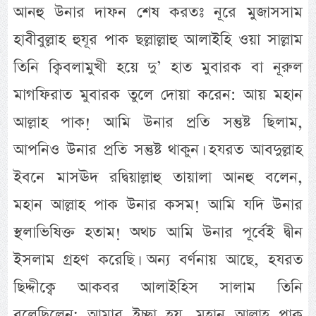
আনহু উনার দাফন শেষ করতঃ নূরে মুজাসসাম
হাবীবুল্লাহ হুযূর পাক ছল্লাল্লাহু আলাইহি ওয়া সাল্লাম
তিনি ক্বিবলামুখী হয়ে দু’ হাত মুবারক বা নূরুল
মাগফিরাত মুবারক তুলে দোয়া করেন: আয় মহান
আল্লাহ পাক! আমি উনার প্রতি সন্তুষ্ট ছিলাম,
আপনিও উনার প্রতি সন্তুষ্ট থাকুন। হযরত আবদুল্লাহ
ইবনে মাসঊদ রদ্বিয়াল্লাহু তায়ালা আনহু বলেন,
মহান আল্লাহ পাক উনার কসম! আমি যদি উনার
স্থলাভিষিক্ত হতাম! অথচ আমি উনার পূর্বেই দ্বীন
ইসলাম গ্রহণ করেছি। অন্য বর্ণনায় আছে, হযরত
ছিদ্দীক্বে আকবর আলাইহিস সালাম তিনি
বলেছিলেন; আমার ইচ্ছা হয়, মহান আল্লাহ পাক