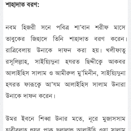
শাহাদাত বরণ:
নবম হিজরী সনে পবিত্র শা’বান শরীফ মাসে
তাবুকের জিহাদে তিনি শাহাদাত বরণ করেন।
রাত্রিবেলায় উনাকে দাফন করা হয়। খলীফাতু
রসূলিল্লাহ, সাইয়্যিদুনা হযরত ছিদ্দীক্বে আকবর
আলাইহিস সালাম ও আমীরুল মু’মিনীন, সাইয়্যিদুনা
হযরত ফারূক্বে আ’যম আলাইহিস সালাম উনারা
উনাকে দাফন করেন।
উমর ইবনে শিব্বা উনার মতে, নূরে মুজাসসাম
হাবীবুল্লাহ হুযূর পাক ছল্লাল্লাহু আলাইহি ওয়া সাল্লাম