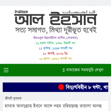
ইয়াওমুল ইছনাইনিল আযীম (সোমবার)
২৬ ছফর শরীফ, ১৪৪৮ হিজরী সন
১১ ছালিছ, ১৩৯৪ শামসী সন
১০ আগস্ট, ২০২৬ খ্রি:
২৬ শ্রাবণ, ১৪৩৩ ফসলী সন
নামাজের সময়সুচি দেখুন
বিদ্যুৎবিহীন ৮ ঘণ্টা, খামা
জীবনী মুবারক
হযরত আবদুল্লাহ ইবনে আব্দে নহম রদ্বিয়াল্লাহু তায়ালা আনহু