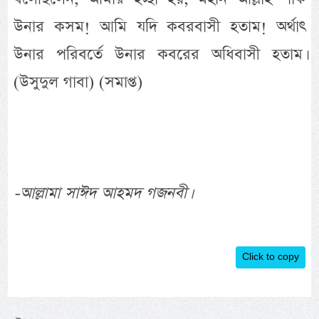
উনার কসম! আমি যদি কবরবাসী হতাম! অর্থাৎ
উনার পরিবর্তে উনার কবরের অধিবাসী হতাম।
(উসুদুল গাবা) (সমাপ্ত)
-আল্লামা সাঈদ আহমদ গজনবী।
Click to copy