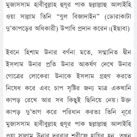
মুজাসসাম হাবীবুল্লাহ হুযূর পাক ছল্লাল্লাহু আলাইহি
ওয়া সাল্লাম তিনি “যুল বিজাদাইন” (ডোরাকাটা
দু’কাপড়ের অধিকারী) উপাধি প্রদান করেন। (ইছাবা)
ইবনে হিশাম উনার বর্ণনা মতে, সম্মানিত দ্বীন
ইসলাম উনার প্রতি উনার আকর্ষণ দেখে উনার
গোত্রের লোকেরা উনাকে ইসলাম গ্রহণ করতে
নিষেধ করে এবং চাপ সৃষ্টির জন্য মাত্র একখানি
কাপড় রেখে আর সব কিছুই ছিনিয়ে নেয়। উক্ত
কাপড় দু’ভাগ করে পরিধান করতঃ তিনি নূরে
মুজাসসাম হাবীবুল্লাহ হুযূর পাক ছল্লাল্লাহু আলাইহি
ওয়া সাল্লাম উনার দরবার শরীফে হাযির হন, তখন