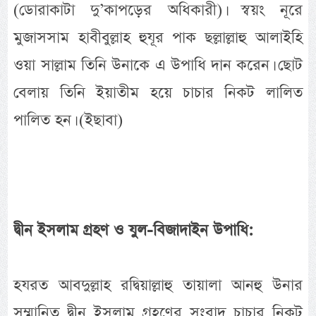
(ডোরাকাটা দু’কাপড়ের অধিকারী)। স্বয়ং নূরে
মুজাসসাম হাবীবুল্লাহ হুযূর পাক ছল্লাল্লাহু আলাইহি
ওয়া সাল্লাম তিনি উনাকে এ উপাধি দান করেন। ছোট
বেলায় তিনি ইয়াতীম হয়ে চাচার নিকট লালিত
পালিত হন। (ইছাবা)
দ্বীন ইসলাম গ্রহণ ও যুল-বিজাদাইন উপাধি:
হযরত আবদুল্লাহ রদ্বিয়াল্লাহু তায়ালা আনহু উনার
সম্মানিত দ্বীন ইসলাম গ্রহণের সংবাদ চাচার নিকট