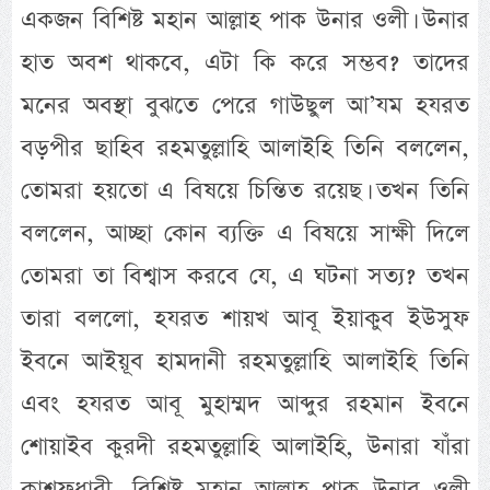
একজন বিশিষ্ট মহান আল্লাহ পাক উনার ওলী। উনার
হাত অবশ থাকবে, এটা কি করে সম্ভব? তাদের
মনের অবস্থা বুঝতে পেরে গাউছুল আ’যম হযরত
বড়পীর ছাহিব রহমতুল্লাহি আলাইহি তিনি বললেন,
তোমরা হয়তো এ বিষয়ে চিন্তিত রয়েছ। তখন তিনি
বললেন, আচ্ছা কোন ব্যক্তি এ বিষয়ে সাক্ষী দিলে
তোমরা তা বিশ্বাস করবে যে, এ ঘটনা সত্য? তখন
তারা বললো, হযরত শায়খ আবূ ইয়াকুব ইউসুফ
ইবনে আইয়ূব হামদানী রহমতুল্লাহি আলাইহি তিনি
এবং হযরত আবূ মুহাম্মদ আব্দুর রহমান ইবনে
শোয়াইব কুরদী রহমতুল্লাহি আলাইহি, উনারা যাঁরা
কাশফধারী, বিশিষ্ট মহান আল্লাহ পাক উনার ওলী