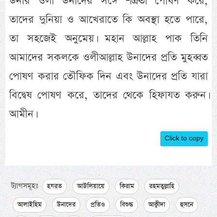
উনার ওলী উনাদের সঙ্গে শত্রুতা পোষণ করে,
তাদের দুনিয়া ও আখেরাতে কি অবস্থা হতে পারে,
তা সহজেই অনুমেয়। মহান আল্লাহ পাক তিনি
আমাদের সকলকে ওলীআল্লাহ উনাদের প্রতি মুহব্বত
পোষণ করার তৌফিক দিন এবং উনাদের প্রতি যারা
বিদ্বেষ পোষণ করে, তাদের থেকে হিফাযত করুন।
আমীন।
Click to copy
ট্যাগসমূহঃ
হযরত
আউলিয়ায়ে
কিরাম
রহমতুল্লাহি
আলাইহিম
উনাদের
প্রতিও
বিশুদ্ধ
আক্বীদা
হুসনে