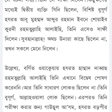
সে ঘটনা সত্য। তিনি সে সাক্ষী দিলেন। কিছুক্ষণের
মধ্যেই দ্বিতীয় ব্যক্তি যিনি ছিলেন, বিশিষ্ট বুযূর্গ
হযরত আবূ মুহম্মদ আব্দুর রহমান ইবনে শোয়াইব
কুরদী রহমতুল্লাহি আলাইহি, তিনি এসেও সাক্ষী
দিলেন। সুবহানাল্লাহ! অথচ উনারা কাছে ছিলেন না,
তখন সকলে মেনে নিলেন।
উল্লেখ্য, বর্ণিত ওয়াক্বেয়ায় হযরত হাম্মাদ দাব্বাছ
রহমতুল্লাহি আলাইহি তিনি এখানে বিদ্বেষ পোষণ
করেননি। আর তিনি সাধারণ লোকও ছিলেন না। তিনি
বুযূর্গ, আল্লাহওয়ালা লোক ছিলেন। এরপরও তিনি
পরীক্ষা করার জন্য গাউছুল আ’যম, হযরত বড়পীর