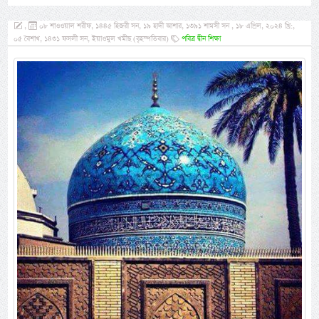
,
০৮ শাওওয়াল শরীফ, ১৪৪৫ হিজরী সন, ১৯ হাদী আশার, ১৩৯১ শামসী সন , ১৮ এপ্রিল, ২০২৪ খ্রি:,
০৫ বৈশাখ, ১৪৩১ ফসলী সন, ইয়াওমুল খমীছ (বৃহস্পতিবার)
পবিত্র দ্বীন শিক্ষা