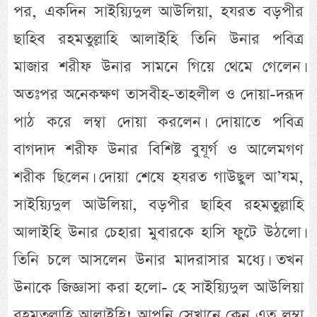
পর, একদিন সাইয়্যিদুল আউলিয়া, হযরত বড়পীর
ছাহিব রহমতুল্লাহি আলাইহি তিনি উনার পবিত্র
মাজার শরীফ উনার সামনে গিয়ে থেমে গেলেন।
অতঃপর অনেকক্ষণ তাসবীহ-তাহলীল ও দোয়া-দরূদ
পাঠ করে লম্বা দোয়া করলেন। দোয়াতে পবিত্র
বাগদাদ শরীফ উনার বিশিষ্ট বুযূর্গ ও আলেমগণ
শরীক ছিলেন। দোয়া শেষে হযরত গাউছুল আ’যম,
সাইয়্যিদুল আউলিয়া, বড়পীর ছাহিব রহমতুল্লাহি
আলাইহি উনার চেহারা মুবারকে হাসি ফুটে উঠলো।
তিনি চলে আসলেন উনার মাদরাসার মধ্যে। তখন
উনাকে জিজ্ঞাসা করা হলো- হে সাইয়্যিদুল আউলিয়া
রহমতুল্লাহি আলাইহি! আপনি সেখানে কেন এত লম্বা