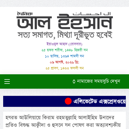
ইয়াওমুল আহাদ (রোববার)
২৫ ছফর শরীফ, ১৪৪৮ হিজরী সন
১০ ছালিছ, ১৩৯৪ শামসী সন
০৯ আগস্ট, ২০২৬ খ্রি:
২৫ শ্রাবণ, ১৪৩৩ ফসলী সন
নামাজের সময়সুচি দেখুন
এলিভেটেড এক্সপ্রেসওয়ের প
হযরত আউলিয়ায়ে কিরাম রহমতুল্লাহি আলাইহিম উনাদের
প্রতিও বিশুদ্ধ আক্বীদা ও হুসনে যন পোষণ করা অত্যাবশ্যকীয়