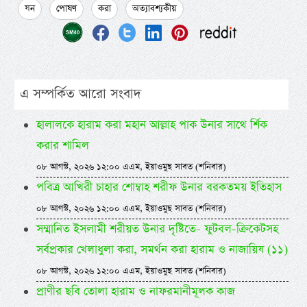
যন
পোষণ
করা
অত্যাবশ্যকীয়
এ সম্পর্কিত আরো সংবাদ
হালালকে হারাম করা মহান আল্লাহ পাক উনার সাথে র্শিক
করার শামিল
০৮ আগস্ট, ২০২৬ ১২:০০ এএম, ইয়াওমুছ সাবত (শনিবার)
পবিত্র আখিরী চাহার শোম্বাহ শরীফ উনার বরকতময় ইতিহাস
০৮ আগস্ট, ২০২৬ ১২:০০ এএম, ইয়াওমুছ সাবত (শনিবার)
সম্মানিত ইসলামী শরীয়ত উনার দৃষ্টিতে- ফুটবল-ক্রিকেটসহ
সর্বপ্রকার খেলাধুলা করা, সমর্থন করা হারাম ও নাজায়িয (১১)
০৮ আগস্ট, ২০২৬ ১২:০০ এএম, ইয়াওমুছ সাবত (শনিবার)
প্রাণীর ছবি তোলা হারাম ও নাফরমানীমূলক কাজ