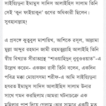
সাইয়্যিদুনা ইমামুস সাদিস আলাইহিস সালাম তিনি
সেই ‘কুন ফাইয়াকুন’ গুণের অধিকারী ছিলেন।
সুবহানাল্লাহ!
এ প্রসঙ্গে কুতুবুল মাশায়িখ, আশিকে রসূল, আল্লামা
মুল্লা আব্দুর রহমান জামী রহমতুল্লাহি আলাইহি তিনি
স্বীয় বিখ্যাত সীরাতগ্রন্থ “শাওয়াহিদুন্ নুবুওওয়াত”-এ
উল্লেখ করেন- একজন রাবী তিনি বলেন, একদিন
পবিত্র মক্কা মোয়াযযমা শরীফ-এ আমি সাইয়্যিদুনা
হযরত ইমামুস সাদিস আলাইহিস সালাম উনার
সাথে গমন করছিলাম। আমরা ঘটনাচক্রে এক
মহিলার পাশ দিয়ে গেলাম। তার সামনে একটি মৃত