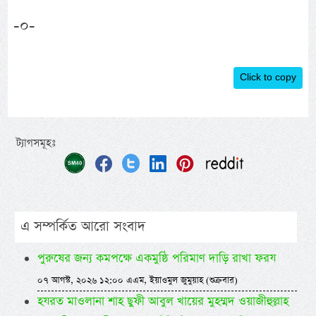
-০-
Click to copy
ট্যাগসমূহঃ
এ সম্পর্কিত আরো সংবাদ
পুরুষের জন্য কমপক্ষে একমুষ্ঠি পরিমাণ দাড়ি রাখা ফরয
০৭ আগস্ট, ২০২৬ ১২:০০ এএম, ইয়াওমুল জুমুয়াহ (শুক্রবার)
হযরত মাওলানা শাহ ছুফী আবুল খায়ের মুহম্মদ ওয়াজীহুল্লাহ