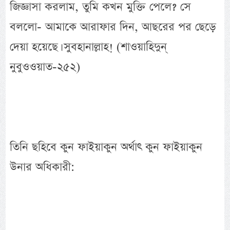
জিজ্ঞাসা করলাম, তুমি কখন মুক্তি পেলে? সে
বললো- আমাকে আরাফার দিন, আছরের পর ছেড়ে
দেয়া হয়েছে। সুবহানাল্লাহ! (শাওয়াহিদুন্
নুবুওওয়াত-২৫২)
তিনি ছহিবে কুন ফাইয়াকুন অর্থাৎ কুন ফাইয়াকুন
উনার অধিকারী: