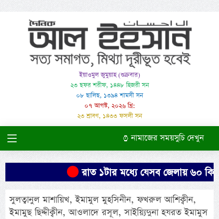
ইয়াওমুল জুমুয়াহ (শুক্রবার)
২৩ ছফর শরীফ, ১৪৪৮ হিজরী সন
০৮ ছালিছ, ১৩৯৪ শামসী সন
০৭ আগস্ট, ২০২৬ খ্রি:
২৩ শ্রাবণ, ১৪৩৩ ফসলী সন
নামাজের সময়সুচি দেখুন
রাত ১টার মধ্যে যেসব জেলায় ৬০ কিমি ব
সুলত্বানুল মাশায়িখ, ইমামুল মুহসিনীন, ফখরুল আশিক্বীন,
ইমামুছ ছিদ্দীক্বীন, আওলাদে রসূল, সাইয়্যিদুনা হযরত ইমামুস