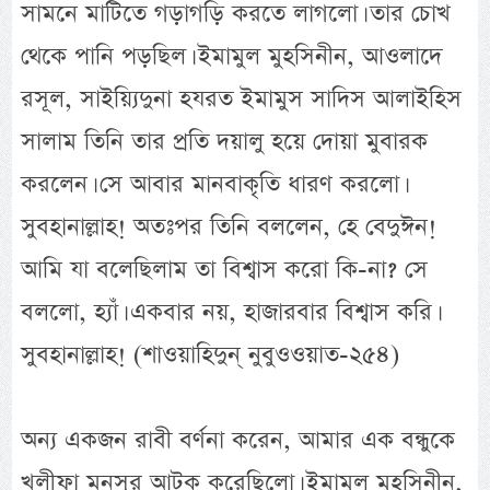
সামনে মাটিতে গড়াগড়ি করতে লাগলো। তার চোখ
থেকে পানি পড়ছিল। ইমামুল মুহসিনীন, আওলাদে
রসূল, সাইয়্যিদুনা হযরত ইমামুস সাদিস আলাইহিস
সালাম তিনি তার প্রতি দয়ালু হয়ে দোয়া মুবারক
করলেন। সে আবার মানবাকৃতি ধারণ করলো।
সুবহানাল্লাহ! অতঃপর তিনি বললেন, হে বেদুঈন!
আমি যা বলেছিলাম তা বিশ্বাস করো কি-না? সে
বললো, হ্যাঁ। একবার নয়, হাজারবার বিশ্বাস করি।
সুবহানাল্লাহ! (শাওয়াহিদুন্ নুবুওওয়াত-২৫৪)
অন্য একজন রাবী বর্ণনা করেন, আমার এক বন্ধুকে
খলীফা মনসুর আটক করেছিলো। ইমামুল মুহসিনীন,