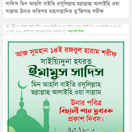
সাদিস মিন আহলি বাইতি রসূলিল্লাহ ছল্লাল্লাহু আলাইহি ওয়া
সাল্লাম উনার কতিপয় মহাসম্মানিত মু’জিযাহ শরীফ
,
১৪ রজবুল হারাম শরীফ, ১৪৪৫ হিজরী সন, ২৯ সামিন, ১৩৯১ শামসী সন , ২৭ জানুয়ারি, ২০২৪ খ্রি:,
১২ মাঘ, ১৪৩০ ফসলী সন, ইয়াওমুছ সাবত (শনিবার)
পবিত্র দ্বীন শিক্ষা