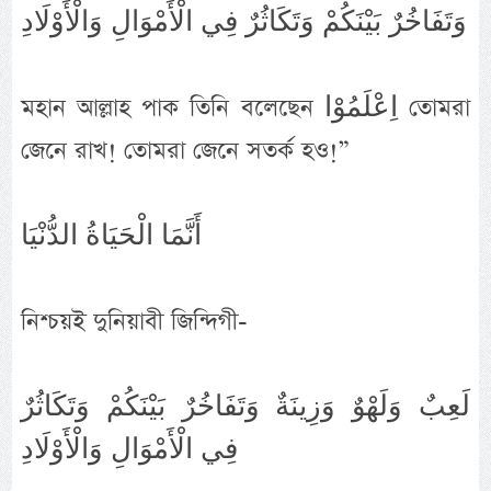
وَتَفَاخُرٌ بَيْنَكُمْ وَتَكَاثُرٌ فِي الْأَمْوَالِ وَالْأَوْلَادِ
মহান আল্লাহ পাক তিনি বলেছেন اِعْلَمُوْا তোমরা
জেনে রাখ! তোমরা জেনে সতর্ক হও!”
أَنَّمَا الْحَيَاةُ الدُّنْيَا
নিশ্চয়ই দুনিয়াবী জিন্দিগী-
لَعِبٌ وَلَهْوٌ وَزِينَةٌ وَتَفَاخُرٌ بَيْنَكُمْ وَتَكَاثُرٌ
فِي الْأَمْوَالِ وَالْأَوْلَادِ