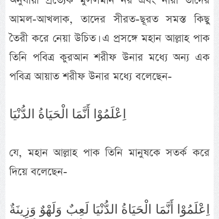
অনুযায়ী প্রত্যেক মুসলমান নর এবং নারী তাদের
আমল-আখলাক, তাদের সীরত-ছূরত সমস্ত কিছু
তৈরী করে নেয়া উচিত। এ প্রসঙ্গে মহান আল্লাহ পাক
তিনি পবিত্র কুরআন শরীফ উনার মধ্যে অন্য এক
পবিত্র আয়াত শরীফ উনার মধ্যে বলেছেন-
اِعْلَمُوْا أَنَّمَا الْحَيَاةُ الدُّنْيَا
যে, মহান আল্লাহ পাক তিনি মানুষকে সতর্ক করে
দিয়ে বলেছেন-
اِعْلَمُوْا أَنَّمَا الْحَيَاةُ الدُّنْيَا لَعِبٌ وَلَهْوٌ وَزِينَةٌ