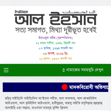
ইয়াওমুল খমীছ (বৃহস্পতিবার)
২২ ছফর শরীফ, ১৪৪৮ হিজরী সন
০৭ ছালিছ, ১৩৯৪ শামসী সন
০৬ আগস্ট, ২০২৬ খ্রি:
২২ শ্রাবণ, ১৪৩৩ ফসলী সন
নামাজের সময়সুচি দেখুন
মাদকবিরোধী অভিযানে এক
ছহিবু সাইয়্যিদি সাইয়্যিদিল আ’ইয়াদ শরীফ, আস সাফফাহ, আল জাব্বারিউল
আউওয়াল, আল ক্বউইউল আউওয়াল, হাবীবুল্লাহ, আহলু বাইতি রসূলিল্লাহ ছল্লাল্লাহু
আলাইহি ওয়া সাল্লাম, মাওলানা মামদূহ মুর্শিদ ক্বিবলা