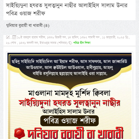
সাইয়্যিদুনা হযরত সুলত্বানুন নাছীর আলাইহিস সালাম উনার
পবিত্র ওয়াজ শরীফ
দুনিয়ার বুরায়ী বা খারাবী (৪)
,
১০ই রজবুল হারাম শরীফ, ১৪৪৬ হিজরী সন, ১৪ ছামিন, ১৩৯২ শামসী সন , ১১ জানুয়ারী, ২০২৫ খ্রি:,
২৬ পৌষ , ১৪৩১ ফসলী সন, ইয়াওমুছ সাবত (শনিবার)
পবিত্র দ্বীন শিক্ষা