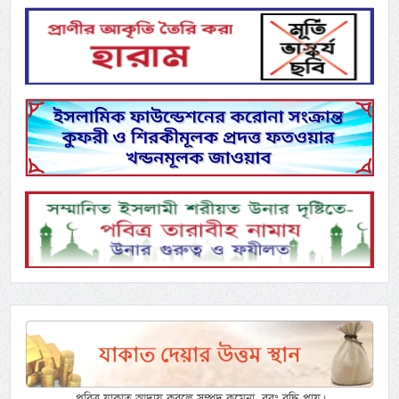
পবিত্র যাকাত আদায় করলে সম্পদ কমেনা, বরং বৃদ্ধি পায়।