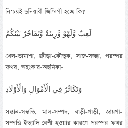
নিশ্চয়ই দুনিয়াবী জিন্দিগী হচ্ছে কি?
لَعِبٌ وَّلَهْوٌ وَّزِينَةٌ وَّتَفَاخُرٌ بَيْنَكُمْ
খেল-তামাশা, ক্রীড়া-কৌতুক, সাজ-সজ্জা, পরস্পর
ফখর, অহংকার-অহমিকা-
وَتَكَاثُرٌ فِي الْأَمْوَالِ وَالْأَوْلَادِ
সন্তান-সন্ততি, মাল-সম্পদ, বাড়ী-গাড়ী, জায়গা-
সম্পত্তি ইত্যাদি বেশী হওয়ার কারণে পরস্পর ফখর