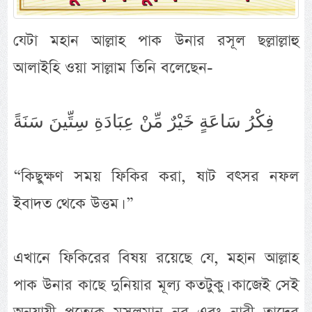
যেটা মহান আল্লাহ পাক উনার রসূল ছল্লাল্লাহু
আলাইহি ওয়া সাল্লাম তিনি বলেছেন-
فِكْرُ سَاعَةٍ خَيْرٌ مِّنْ عِبَادَةِ سِتِّينَ سَنَةً
“কিছুক্ষণ সময় ফিকির করা, ষাট বৎসর নফল
ইবাদত থেকে উত্তম। ”
এখানে ফিকিরের বিষয় রয়েছে যে, মহান আল্লাহ
পাক উনার কাছে দুনিয়ার মূল্য কতটুকু। কাজেই সেই