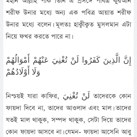
মহান আল্লাহ পাক তিনি এ প্রসঙ্গে পবিত্র কুরআন
শরীফ উনার মধ্যে অন্য এক পবিত্র আয়াত শরীফ
উনার মধ্যে বলেন। মূলতঃ হাক্বীক্বত মুসলমান এটা
নিয়ে ফখর করতে পারে না।
إِنَّ الَّذِينَ كَفَرُوا لَنْ تُغْنِيَ عَنْهُمْ أَمْوَالُهُمْ
وَلَا أَوْلَادُهُمْ
নিশ্চয়ই যারা কাফির, لَنْ تُغْنِيَ তাদেরকে কোন
ফায়দা দিবে না, তাদের আওলাদ এবং মাল। তাদের
যতই মাল থাকুক, সম্পদ থাকুক, সেটা দিয়ে তাদের
কোন ফায়দা আসবে না। যেমন- ফায়দা আসেনি আবু