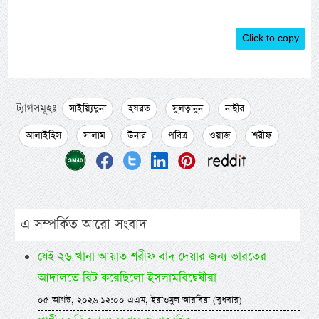
Click to copy
ট্যাগসমূহঃ
সাইয়্যিদুনা
হযরত
সুলত্বানুন
নাছীর
আলাইহিস
সালাম
উনার
পবিত্র
ওয়াজ
শরীফ
এ সম্পর্কিত আরো সংবাদ
যেই ২৬ খানা আয়াত শরীফ বাদ দেয়ার জন্য ভারতের
আদালতে রিট করেছিলো ইসলামবিদ্বেষীরা
০৫ আগস্ট, ২০২৬ ১২:০০ এএম, ইয়াওমুল আরবিয়া (বুধবার)