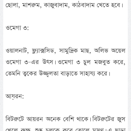
ছোলা, মাশরুম, কাজুবাদাম, কাঠবাদাম খেতে হবে।
ওমেগা ৩:
ওয়ালনাট, ফ্ল্যাক্সসিড, সামুদ্রিক মাছ, অলিভ অয়েল
ওমেগা ৩–এর উৎস। ওমেগা ৩ চুল মজবুত করে,
তেমনি ত্বকের উজ্জ্বলতা বাড়াতে সাহায্য করে।
আয়রন:
বিটরুটে আয়রন অনেক বেশি থাকে। বিটরুটের জুস
খেলে রুক্ষ, শুষ্ক চুলকে করে তোলে মসৃণ। এ ছাড়া