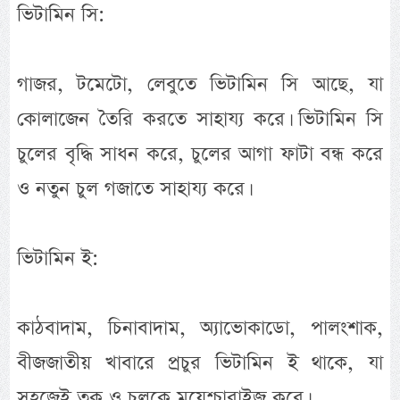
ভিটামিন সি:
গাজর, টমেটো, লেবুতে ভিটামিন সি আছে, যা
কোলাজেন তৈরি করতে সাহায্য করে। ভিটামিন সি
চুলের বৃদ্ধি সাধন করে, চুলের আগা ফাটা বন্ধ করে
ও নতুন চুল গজাতে সাহায্য করে।
ভিটামিন ই:
কাঠবাদাম, চিনাবাদাম, অ্যাভোকাডো, পালংশাক,
বীজজাতীয় খাবারে প্রচুর ভিটামিন ই থাকে, যা
সহজেই ত্বক ও চুলকে ময়েশ্চারাইজ করে।