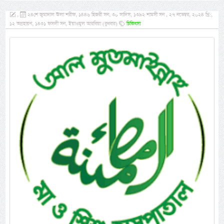
,
২৪শে জুমাদাল ঊলা শরীফ, ১৪৪৬ হিজরী সন, ৩০ সাদিস, ১৩৯২ শামসী সন , ২৭ নভেম্বর, ২০২৪ খ্রি:,
১২ অগ্রহায়ণ, ১৪৩১ ফসলী সন, ইয়াওমুল আরবিয়া (বুধবার)
চিকিৎসা