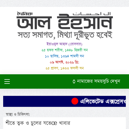
ইয়াওমুল আহাদ (রোববার)
২৫ ছফর শরীফ, ১৪৪৮ হিজরী সন
১০ ছালিছ, ১৩৯৪ শামসী সন
০৯ আগস্ট, ২০২৬ খ্রি:
২৫ শ্রাবণ, ১৪৩৩ ফসলী সন
নামাজের সময়সুচি দেখুন
এলিভেটেড এক্সপ্রেসওয়ে
স্বাস্থ্য ও চিকিৎসা:
শীতে ত্বক ও চুলের যতেœ খাবার