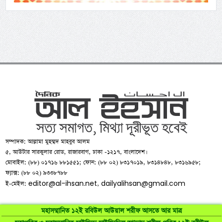
সম্পাদক: আল্লামা মুহম্মদ মাহবুব আলম
৫, আউটার সারকুলার রোড, রাজারবাগ, ঢাকা -১২১৭, বাংলাদেশ।
মোবাইল: (৮৮) ০১৭১৬ ৮৮১৫৫১; ফোন: (৮৮ ০২) ৮৩১৭০১৯, ৮৩১৪৮৪৮, ৮৩১৬৯৫৮;
ফ্যাক্স: (৮৮ ০২) ৯৩৩৮৭৮৮
editor@al-ihsan.net
dailyalihsan@gmail.com
ই-মেইল:
,
মহাসম্মানিত ১২ই রবিউল আউয়াল শরীফ আসতে আর মাত্র