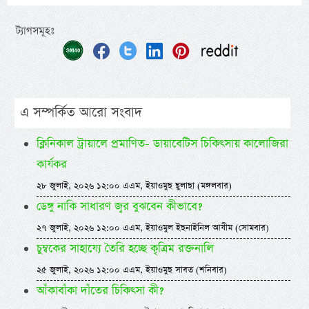
ট্যাগসমূহঃ
এ সম্পর্কিত আরো সংবাদ
ক্লিনিকাল ট্রায়ালে প্রমাণিত- ডায়াবেটিস চিকিৎসায় কালোজিরা
কার্যকর
২৮ জুলাই, ২০২৬ ১২:০০ এএম, ইয়াওমুছ ছুলাছা (মঙ্গলবার)
ডেঙ্গু নাকি সাধারণ জ্বর বুঝবেন কীভাবে?
২৭ জুলাই, ২০২৬ ১২:০০ এএম, ইয়াওমুল ইছনাইনিল আযীম (সোমবার)
চুম্বকের সাহায্যে তৈরি হচ্ছে কৃত্রিম রক্তনালি
২৫ জুলাই, ২০২৬ ১২:০০ এএম, ইয়াওমুছ সাবত (শনিবার)
আঁকাবাঁকা দাঁতের চিকিৎসা কী?