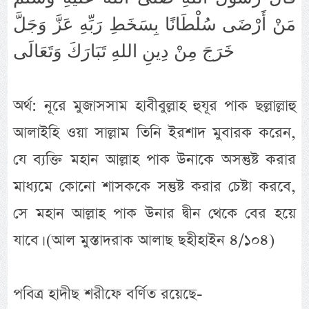
مَنْ أَرْضَى سُلْطَانًا بِسَخَطِ رَبِّهِ عَزَّ وَجَلَّ
خَرَجَ مِنْ دِينِ اللهِ تَبَارَكَ وَتَعَالَى
অর্থ: নূরে মুজাসসাম হাবীবুল্লাহ হুযূর পাক ছল্লাল্লাহু
আলাইহি ওয়া সাল্লাম তিনি ইরশাদ মুবারক করেন,
যে ব্যক্তি মহান আল্লাহ পাক উনাকে অসন্তুষ্ট করার
মাধ্যমে কোনো শাসককে সন্তুষ্ট করার চেষ্টা করবে,
সে মহান আল্লাহ পাক উনার দ্বীন থেকে বের হয়ে
যাবে। (আল মুস্তাদরাক আলাছ ছহীহাইন ৪/১০৪)
পবিত্র হাদীছ শরীফে বর্ণিত রয়েছে-