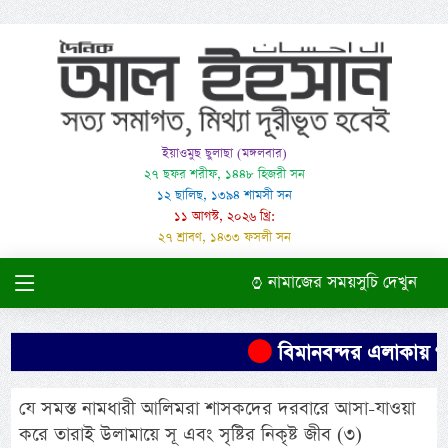
ইয়াওমুছ ছুলাছা (মঙ্গলবার)
২৭ ছফর শরীফ, ১৪৪৮ হিজরী সন
১২ ছালিছ, ১৩৯৪ শামসী সন
১১ আগস্ট, ২০২৬ খ্রি:
২৭ শ্রাবণ, ১৪৩৩ ফসলী সন
নামাজের সময়সুচি দেখুন
বিমানবন্দর এলাকায় গাড়
যে সমস্ত নামধারী আলিমরা শাসকদের দরবারে আসা-যাওয়া
করে তারাই উলামায়ে সূ এবং সৃষ্টির নিকৃষ্ট জীব (৩)