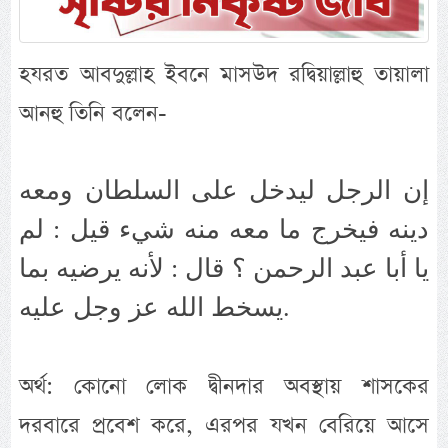
হযরত আবদুল্লাহ ইবনে মাসউদ রদ্বিয়াল্লাহু তায়ালা
আনহু তিনি বলেন-
إن الرجل ليدخل على السلطان ومعه
دينه فيخرج ما معه منه شيء قيل : لم
يا أبا عبد الرحمن ؟ قال : لأنه يرضيه بما
يسخط الله عز وجل عليه.
অর্থ: কোনো লোক দ্বীনদার অবস্থায় শাসকের
দরবারে প্রবেশ করে, এরপর যখন বেরিয়ে আসে