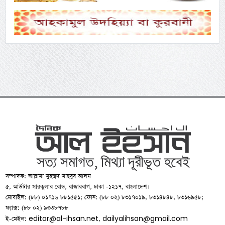
সম্পাদক: আল্লামা মুহম্মদ মাহবুব আলম
৫, আউটার সারকুলার রোড, রাজারবাগ, ঢাকা -১২১৭, বাংলাদেশ।
মোবাইল: (৮৮) ০১৭১৬ ৮৮১৫৫১; ফোন: (৮৮ ০২) ৮৩১৭০১৯, ৮৩১৪৮৪৮, ৮৩১৬৯৫৮;
ফ্যাক্স: (৮৮ ০২) ৯৩৩৮৭৮৮
editor@al-ihsan.net
dailyalihsan@gmail.com
ই-মেইল:
,