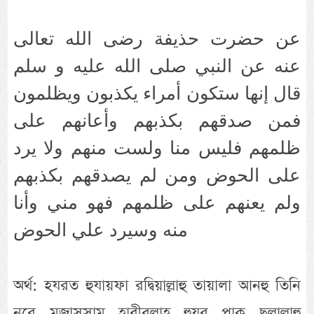
عن حضرت حذيفة رضى الله تعالى
عنه عن النبي صلى الله عليه و سلم
قال إنها ستكون أمراء يكذبون ويظلمون
فمن صدقهم بكذبهم وأعانهم على
ظلمهم فليس منا ولست منهم ولا يرد
على الحوض ومن لم يصدقهم بكذبهم
ولم يعنهم على ظلمهم فهو مني وأنا
منه وسيرد علي الحوض
অর্থ: হযরত হুযায়ফা রদ্বিয়াল্লাহু তায়ালা আনহু তিনি
নূরে মুজাসসাম হাবীবুল্লাহ হুযূর পাক ছল্লাল্লাহু