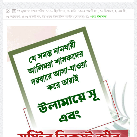
,
১৩ জুমাদাল ঊখরা শরীফ, ১৪৪৬ হিজরী সন, ১৮ সাবি’, ১৩৯২ শামসী সন , ১৬ ডিসেম্বর, ২০২৪ খ্রি:,
৩১ অগ্রহায়ণ, ১৪৩১ ফসলী সন, ইয়াওমুল ইছনাইনিল আযীম (সোমবার)
পবিত্র দ্বীন শিক্ষা