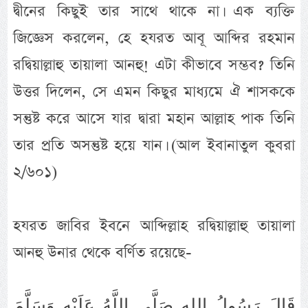
দ্বীনের কিছুই তার সাথে থাকে না। এক ব্যক্তি
জিজ্ঞেস করলেন, হে হযরত আবূ আব্দির রহমান
রদ্বিয়াল্লাহু তায়ালা আনহু! এটা কীভাবে সম্ভব? তিনি
উত্তর দিলেন, সে এমন কিছুর মাধ্যমে ঐ শাসককে
সন্তুষ্ট করে আসে যার দ্বারা মহান আল্লাহ পাক তিনি
তার প্রতি অসন্তুষ্ট হয়ে যান। (আল ইবানাতুল কুবরা
২/৬০১)
হযরত জাবির ইবনে আব্দিল্লাহ রদ্বিয়াল্লাহু তায়ালা
আনহু উনার থেকে বর্ণিত রয়েছে-
قَالَ رَسُولُ اللهِ صَلَّى اللَّهُ عَلَيْهِ وَسَلَّمَ