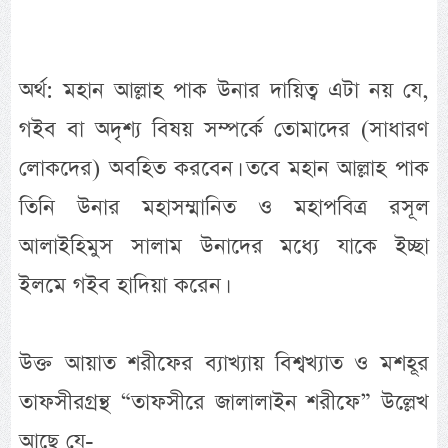
অর্থ: মহান আল্লাহ পাক উনার দায়িত্ব এটা নয় যে,
গইব বা অদৃশ্য বিষয় সম্পর্কে তোমাদের (সাধারণ
লোকদের) অবহিত করবেন। তবে মহান আল্লাহ পাক
তিনি উনার মহাসম্মানিত ও মহাপবিত্র রসূল
আলাইহিমুস সালাম উনাদের মধ্যে যাকে ইচ্ছা
ইলমে গইব হাদিয়া করেন।
উক্ত আয়াত শরীফের ব্যাখ্যায় বিশ্বখ্যাত ও মশহূর
তাফসীরগ্রন্থ “তাফসীরে জালালাইন শরীফে” উল্লেখ
আছে যে-