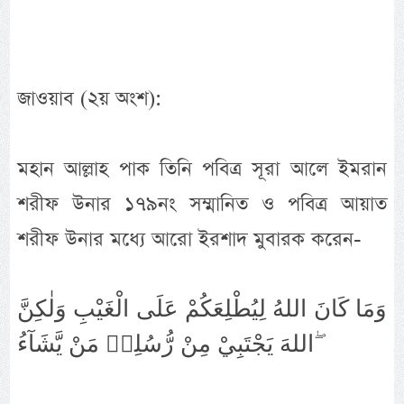
জাওয়াব (২য় অংশ):
মহান আল্লাহ পাক তিনি পবিত্র সূরা আলে ইমরান
শরীফ উনার ১৭৯নং সম্মানিত ও পবিত্র আয়াত
শরীফ উনার মধ্যে আরো ইরশাদ মুবারক করেন-
وَمَا كَانَ اللهُ لِيُطْلِعَكُمْ عَلَى الْغَيْبِ وَلٰكِنَّ
اللهَ يَجْتَبِيْ مِنْ رُّسُلِهٖ مَنْ يَّشَآءُ ۖ