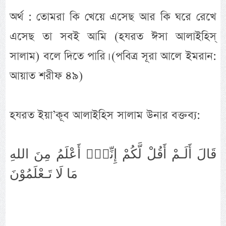
অর্থ : তোমরা কি খেয়ে এসেছ আর কি ঘরে রেখে
এসেছ তা সবই আমি (হযরত ঈসা আলাইহিস্
সালাম) বলে দিতে পারি। (পবিত্র সূরা আলে ইমরান:
আয়াত শরীফ ৪৯)
হযরত ইয়া’কূব আলাইহিস সালাম উনার বক্তব্য:
قَالَ أَلَـمْ أَقُلْ لَّكُمْ إِنِّيْۤ أَعْلَمُ مِنَ اللهِ
مَا لَا تَـعْلَمُوْنَ