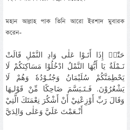
মহান আল্লাহ পাক তিনি আরো ইরশাদ মুবারক
করেন-
حَتّٰىۤ إِذَا أَتَـوْا عَلٰى وَادِ النَّمْلِ قَالَتْ
نَـمْلَةٌ يَا أَيُّهَا النَّمْلُ ادْخُلُوْا مَسَاكِنَكُمْ لَا
يَحْطِمَنَّكُمْ سُلَيْمَانُ وَجُنُـوْدُهٗ وَهُمْ لَا
يَشْعُرُوْنَ.‏ فَـتَـبَسَّمَ ضَاحِكًا مِّنْ قَوْلـِهَا
وَقَالَ رَبِّ أَوْزِعْنِيْ أَنْ أَشْكُرَ نِعْمَتَكَ الَّتِيْ
أَنْـعَمْتَ عَلَيَّ وَعَلٰى وَالِدَيَّ