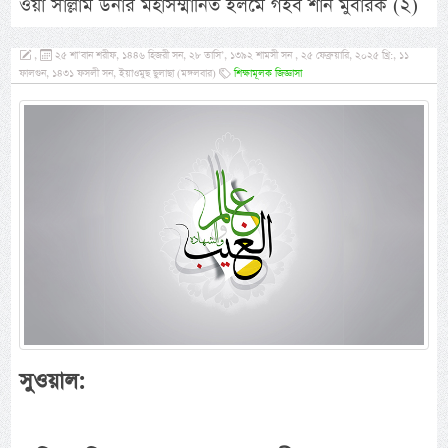
ওয়া সাল্লাম উনার মহাসম্মানিত ইলমে গইব শান মুবারক (২)
,
২৫ শা’বান শরীফ, ১৪৪৬ হিজরী সন, ২৮ তাসি’, ১৩৯২ শামসী সন , ২৫ ফেব্রুয়ারি, ২০২৫ খ্রি:, ১১
ফালগুন, ১৪৩১ ফসলী সন, ইয়াওমুছ ছুলাছা (মঙ্গলবার)
শিক্ষামূলক জিজ্ঞাসা
সুওয়াল: