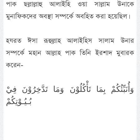
পাক ছল্লাল্লাহু আলাইহি ওয়া সাল্লাম উনাকে
মুনাফিকদের অবস্থা সম্পর্কে অবহিত করা হয়েছিল।
হযরত ঈসা রূহুল্লাহ আলাইহিস সালাম উনার
সম্পর্কে মহান আল্লাহ পাক তিনি ইরশাদ মুবারক
করেন-
وَأُنَبِّئُكُمْ بِمَا تَأْكُلُوْنَ وَمَا تَدَّخِرُوْنَ فِيْ
بُـيُـوْتِكُمْ