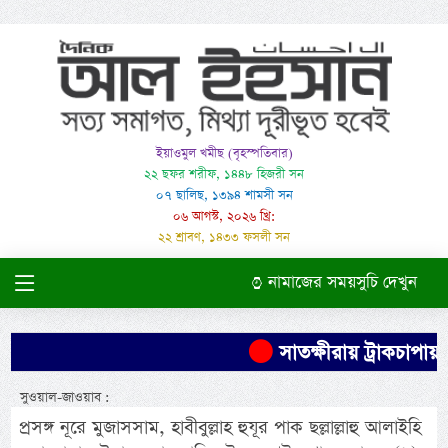
ইয়াওমুল খমীছ (বৃহস্পতিবার)
২২ ছফর শরীফ, ১৪৪৮ হিজরী সন
০৭ ছালিছ, ১৩৯৪ শামসী সন
০৬ আগস্ট, ২০২৬ খ্রি:
২২ শ্রাবণ, ১৪৩৩ ফসলী সন
নামাজের সময়সুচি দেখুন
সাতক্ষীরায় ট্রাকচাপায় শি
সুওয়াল-জাওয়াব :
প্রসঙ্গ নূরে মুজাসসাম, হাবীবুল্লাহ হুযূর পাক ছল্লাল্লাহু আলাইহি