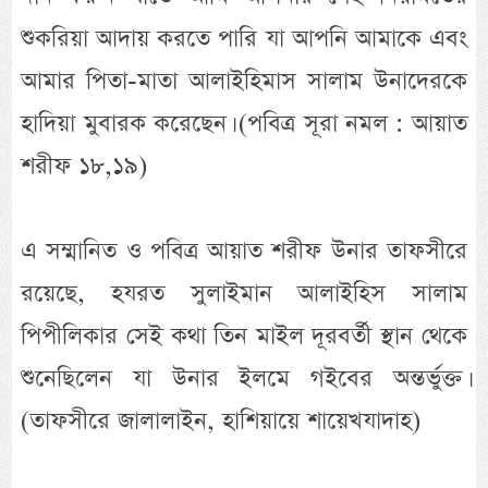
শুকরিয়া আদায় করতে পারি যা আপনি আমাকে এবং
আমার পিতা-মাতা আলাইহিমাস সালাম উনাদেরকে
হাদিয়া মুবারক করেছেন। (পবিত্র সূরা নমল : আয়াত
শরীফ ১৮,১৯)
এ সম্মানিত ও পবিত্র আয়াত শরীফ উনার তাফসীরে
রয়েছে, হযরত সুলাইমান আলাইহিস সালাম
পিপীলিকার সেই কথা তিন মাইল দূরবর্তী স্থান থেকে
শুনেছিলেন যা উনার ইলমে গইবের অন্তর্ভুক্ত।
(তাফসীরে জালালাইন, হাশিয়ায়ে শায়েখযাদাহ)