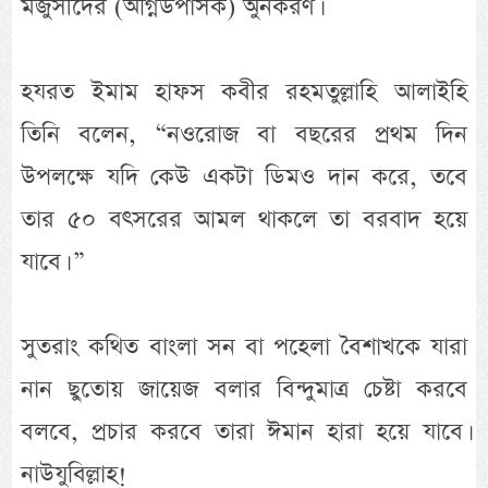
মজুসীদের (অগ্নিউপাসক) অুনকরণ।
হযরত ইমাম হাফস কবীর রহমতুল্লাহি আলাইহি
তিনি বলেন, “নওরোজ বা বছরের প্রথম দিন
উপলক্ষে যদি কেউ একটা ডিমও দান করে, তবে
তার ৫০ বৎসরের আমল থাকলে তা বরবাদ হয়ে
যাবে। ”
সুতরাং কথিত বাংলা সন বা পহেলা বৈশাখকে যারা
নান ছুতোয় জায়েজ বলার বিন্দুমাত্র চেষ্টা করবে
বলবে, প্রচার করবে তারা ঈমান হারা হয়ে যাবে।
নাউযুবিল্লাহ!