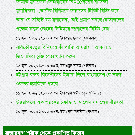
জামাত মুনাফেক। জাহান্নামের নি¤œস্তরের বাসিন্দা
মুনাফিকরা- ভোটের বিনিময়ে জান্নাতের টিকিট বিক্রি করে
তারা যে সত্যিই বড় মুনাফেক, তাই প্রমাণ করছে। মাতালদের
পক্ষেই সম্ভব ভোটের বিনিময়ে জান্নাতের টিকিট বেচা।
১৬ জুন, ২০২৬ ১২:০০ এএম, ইয়াওমুছ ছুলাছা (মঙ্গলবার)
সার্বভৌমত্বের বিনিময়ে কী পাচ্ছি আমরা? - আকসা ও
জিসোমিয়া চুক্তি প্রত্যাখ্যান করুন
১৩ জুন, ২০২৬ ১২:০০ এএম, ইয়াওমুছ সাবত (শনিবার)
চট্টগ্রাম বন্দর বিদেশীদের ইজারা দিলে বাংলাদেশ যে সমস্ত
গুরুতর হুমকিতে পড়বে
১১ জুন, ২০২৬ ১২:০০ এএম, ইয়াওমুল খমীছ (বৃহস্পতিবার)
উত্তরাঞ্চলে এক ভয়ংকর চক্রান্ত ও আলেম সমাজের নীরবতা
১০ জুন, ২০২৬ ১২:০০ এএম, ইয়াওমুল আরবিয়া (বুধবার)
রাজারবাগ শরীফ থেকে প্রকাশিত কিতাব