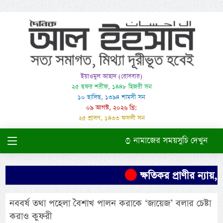
ইয়াওমুল আহাদ (রোববার)
২৫ ছফর শরীফ, ১৪৪৮ হিজরী সন
১০ ছালিছ, ১৩৯৪ শামসী সন
০৯ আগস্ট, ২০২৬ খ্রি:
২৫ শ্রাবণ, ১৪৩৩ ফসলী সন
নামাজের সময়সুচি দেখুন
ক্ষতিকর প্রাণীর ন্যায়,
নববর্ষ তথা পহেলা বৈশাখ পালন করাকে ‘জায়েজ’ বলার চেষ্টা
করাও কুফরী