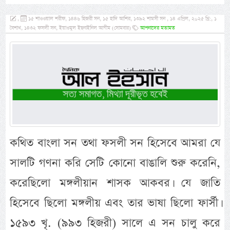
,
১৫ শাওওয়াল শরীফ, ১৪৪৬ হিজরী সন, ১৫ হাদি আশির, ১৩৯২ শামসী সন , ১৪ এপ্রিল, ২০২৫ খ্রি:, ১
বৈশাখ, ১৪৩২ ফসলী সন, ইয়াওমুল ইছনাইনিল আযীম (সোমবার)
আপনাদের মতামত
কথিত বাংলা সন তথা ফসলী সন হিসেবে আমরা যে
সালটি গণনা করি সেটি কোনো বাঙালি শুরু করেনি,
করেছিলো মঙ্গলীয়ান শাসক আকবর। যে জাতি
হিসেবে ছিলো মঙ্গলীয় এবং তার ভাষা ছিলো ফার্সী।
১৫৯৩ খৃ. (৯৯৩ হিজরী) সালে এ সন চালু করে