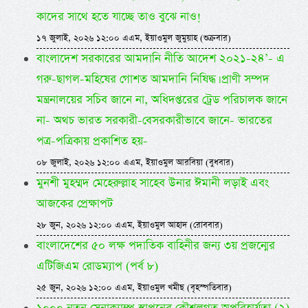
কাদের সাথে হতে যাচ্ছে তাও বুঝে নাও!
১৭ জুলাই, ২০২৬ ১২:০০ এএম, ইয়াওমুল জুমুয়াহ (শুক্রবার)
বাংলাদেশ সরকারের আমদানি নীতি আদেশ ২০২১-২৪’- এ
গরু-ছাগল-মহিষের গোশত আমদানি নিষিদ্ধ। প্রাণী সম্পদ
মন্ত্রনালয়ের সচিব জানে না, অধিদপ্তরের ট্রেড পরিচালক জানে
না- অথচ ভারত সরকারী-বেসরকারীভাবে জানে- ভারতের
পত্র-পত্রিকায় প্রকাশিত হয়-
০৮ জুলাই, ২০২৬ ১২:০০ এএম, ইয়াওমুল আরবিয়া (বুধবার)
মুনশী মুহম্মদ মেহেরুল্লাহ সাহেব উনার ঈমানী লড়াই এবং
আজকের প্রেক্ষাপট
২৮ জুন, ২০২৬ ১২:০০ এএম, ইয়াওমুল আহাদ (রোববার)
বাংলাদেশের ৫০ লক্ষ পদাতিক বাহিনীর জন্য ৩য় প্রজন্মের
এটিজিএম রোডম্যাপ (পর্ব ৮)
২৫ জুন, ২০২৬ ১২:০০ এএম, ইয়াওমুল খমীছ (বৃহস্পতিবার)