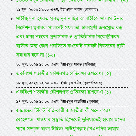
১০০০ নতুন সেনাক্যাম্প স্থাপনের কৌশলগত অপরিহার্যতা (২)
২১ জুন, ২০২৬ ১২:০০ এএম, ইয়াওমুল আহাদ (রোববার)
সাইয়্যিদুনা হযরত সুলত্বানুন নাছির আলাইহিস সালাম উনার
নির্দেশনা মুবারক পালনেই সফলতা। ঢাকামুখী জনস্রোত বন্ধ
এবং ঢাকা শহরের প্রশাসনিক ও প্রাতিষ্ঠানিক বিকেন্দ্রীকরণ
ব্যতীত অন্য কোন পদ্ধতিতে কখনোই যানজট নিরসনের স্থায়ী
সমাধান হবে না (১২)
২০ জুন, ২০২৬ ১২:০০ এএম, ইয়াওমুছ সাবত (শনিবার)
একবিংশ শতাব্দীর কৌশলগত প্রতিরক্ষা রূপরেখা (২)
১৮ জুন, ২০২৬ ১২:০০ এএম, ইয়াওমুল খমীছ (বৃহস্পতিবার)
একবিংশ শতাব্দীর কৌশলগত প্রতিরক্ষা রূপরেখা (১)
১৭ জুন, ২০২৬ ১২:০০ এএম, ইয়াওমুল আরবিয়া (বুধবার)
জান্নাতের টিকিট বিক্রিকারী জামাতীরা কী মনে করে?
বেহেশতে- যাওয়ার প্রস্তুতি হিসেবেই দুনিয়াতেই হারাম মদের
সাথে সম্পৃক্ত থাকা উচিত! নাউযুবিল্লাহ। বিএনপির ভাষায়