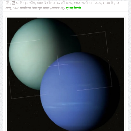
,
১০ যিলক্বদ শরীফ, ১৪৪৫ হিজরী সন, ২০ ছানী আশার, ১৩৯১ শামসী সন , ১৯ মে, ২০২৪ খ্রি:, ০৫
জৈষ্ঠ্য, ১৪৩১ ফসলী সন, ইয়াওমুল আহাদ (রোববার)
স্থাপত্য নিদর্শন