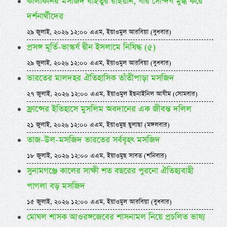
কালকিনির মসজিদ বাইতুর রাইয়ান, যার সৌন্দর্য মুগ্ধ করে
দর্শনার্থীদের
২৯ জুলাই, ২০২৬ ১২:০০ এএম, ইয়াওমুল আরবিয়া (বুধবার)
প্রসঙ্গ মূর্তি-ভাস্কর্য দ্বীন ইসলামে নিষিদ্ধ (৫)
২৯ জুলাই, ২০২৬ ১২:০০ এএম, ইয়াওমুল আরবিয়া (বুধবার)
ভারতের মালদহর ঐতিহাসিক তাঁতীপাড়া মসজিদ
২৭ জুলাই, ২০২৬ ১২:০০ এএম, ইয়াওমুল ইছনাইনিল আযীম (সোমবার)
ফ্রান্সের ইতিহাসে মুসলিম অবদানের এক জীবন্ত দলিল
২১ জুলাই, ২০২৬ ১২:০০ এএম, ইয়াওমুছ ছুলাছা (মঙ্গলবার)
তাজ-উল-মসজিদ ভারতের সর্ববৃহৎ মসজিদ
১৮ জুলাই, ২০২৬ ১২:০০ এএম, ইয়াওমুছ সাবত (শনিবার)
সুনামগঞ্জে কালের সাক্ষী শত বছরের পুরনো ঐতিহ্যবাহী
পাগলা বড় মসজিদ
১৫ জুলাই, ২০২৬ ১২:০০ এএম, ইয়াওমুল আরবিয়া (বুধবার)
মোঘল শাসক আওরঙ্গজেবের শাসনামল নিয়ে প্রচলিত ভাষ্য