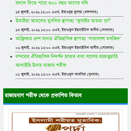
বদলে দিতে পারে ৩০০ বছর আগের নথি
১৪ জুলাই, ২০২৬ ১২:০০ এএম, ইয়াওমুছ ছুলাছা (মঙ্গলবার)
উমাইয়া আমলের মুসলিম স্থাপত্য ‘কুসাইর আমরা দুর্গ’
১৩ জুলাই, ২০২৬ ১২:০০ এএম, ইয়াওমুল ইছনাইনিল আযীম (সোমবার)
আফ্রিকার দেশ ঘানার ঐতিহাসিক স্থাপত্য ‘লারাবাঙ্গা মসজিদ’
০৬ জুলাই, ২০২৬ ১২:০০ এএম, ইয়াওমুল ইছনাইনিল আযীম (সোমবার)
বন্দরের ঐতিহাসিক নিদর্শন হযরত বাবা সালেহ রহমতুল্লাহি
আলাইহি উনার মাজার শরীফ
০১ জুলাই, ২০২৬ ১২:০০ এএম, ইয়াওমুল আরবিয়া (বুধবার)
রাজারবাগ শরীফ থেকে প্রকাশিত কিতাব