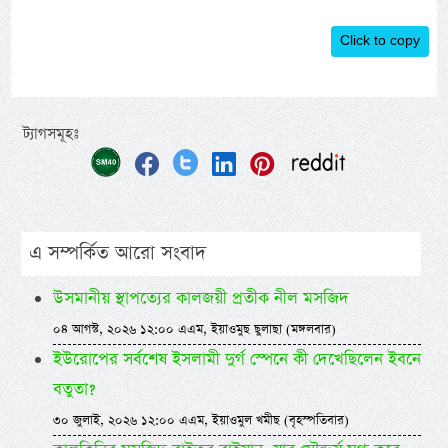
Click to copy
ট্যাগসমূহঃ
এ সম্পর্কিত আরো সংবাদ
উসমানীয় স্থাপত্যের কালজয়ী প্রতীক নীল মসজিদ
০৪ আগস্ট, ২০২৬ ১২:০০ এএম, ইয়াওমুছ ছুলাছা (মঙ্গলবার)
ইউরোপের সর্বশেষ ইসলামী দুর্গ স্পেনে কী দেখেছিলেন ইবনে
বতুতা?
৩০ জুলাই, ২০২৬ ১২:০০ এএম, ইয়াওমুল খমীছ (বৃহস্পতিবার)