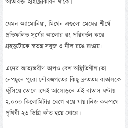
অতিরিক্ত হাইড্রোকার্বন থাকে।
যেমন অ্যামোনিয়া, মিথেন এগুলো মেঘের শীর্ষে
প্রতিফলিত সূর্যের আলোর রং পরিবর্তন করে
গ্রহদুটোকে স্বতন্ত্র সবুজ ও নীল রঙে রাঙায়।
এদের আভ্যন্তরীণ তাপও বেশ অস্থিতিশীল। তা
নেপচুনে পুরো সৌরজগতের কিছু দ্রুততম বাতাসকে
ফুঁসিয়ে তোলে। সেই আলোড়নে এই বাতাস ঘণ্টায়
২,০০০ কিলোমিটার বেগে বয়ে যায়। নিজ কক্ষপথে
পৃথিবী ২৩ ডিগ্রি কাঁত হয়ে ঘোরে।