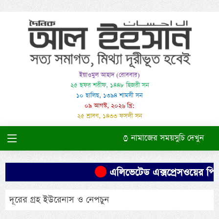
ইয়াওমুল আহাদ (রোববার)
২৫ ছফর শরীফ, ১৪৪৮ হিজরী সন
১০ ছালিছ, ১৩৯৪ শামসী সন
০৯ আগস্ট, ২০২৬ খ্রি:
২৫ শ্রাবণ, ১৪৩৩ ফসলী সন
নামাজের সময়সুচি দেখুন
এলিভেটেড এক্সপ্রেসওয়ের পিলা
দূরের গ্রহ ইউরেনাস ও নেপচুন