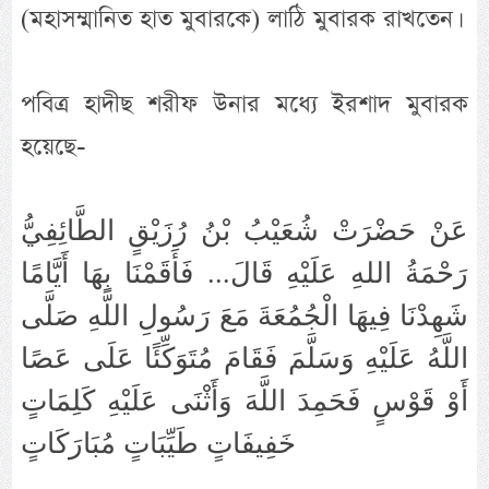
(মহাসম্মানিত হাত মুবারকে) লাঠি মুবারক রাখতেন।
পবিত্র হাদীছ শরীফ উনার মধ্যে ইরশাদ মুবারক
হয়েছে-
عَنْ حَضْرَتْ شُعَيْبُ بْنُ رُزَيْقٍ الطَّائِفِيُّ
رَحْمَةُ اللهِ عَلَيْهِ قَالَ... فَأَقَمْنَا بِهَا أَيَّامًا
شَهِدْنَا فِيهَا الْجُمُعَةَ مَعَ رَسُولِ اللَّهِ ﺻَﻠَّﻰ
ﺍﻟﻠَّﻪُ ﻋَﻠَﻴْﻪِ ﻭَﺳَﻠَّﻢَ فَقَامَ مُتَوَكِّئًا عَلَى عَصًا
أَوْ قَوْسٍ فَحَمِدَ اللَّهَ وَأَثْنَى عَلَيْهِ كَلِمَاتٍ
خَفِيفَاتٍ طَيِّبَاتٍ مُبَارَكَاتٍ