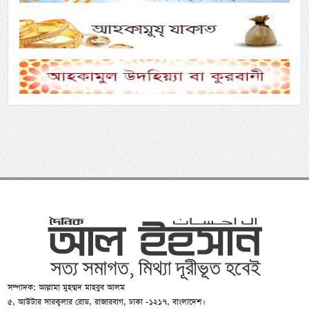
সম্পাদক: আল্লামা মুহম্মদ মাহবুব আলম
৫, আউটার সারকুলার রোড, রাজারবাগ, ঢাকা -১২১৭, বাংলাদেশ।