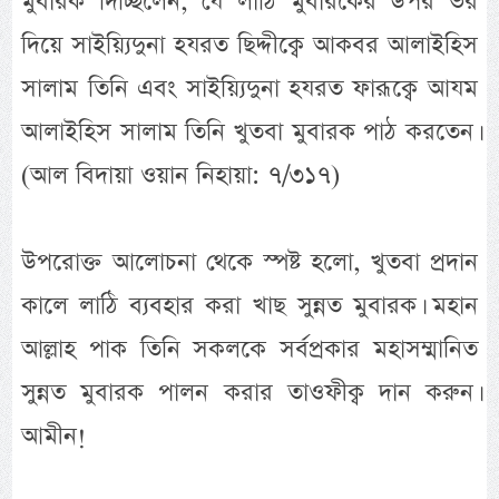
মুবারক দিচ্ছিলেন, যে লাঠি মুবারকের উপর ভর
দিয়ে সাইয়্যিদুনা হযরত ছিদ্দীক্বে আকবর আলাইহিস
সালাম তিনি এবং সাইয়্যিদুনা হযরত ফারূক্বে আযম
আলাইহিস সালাম তিনি খুতবা মুবারক পাঠ করতেন।
(আল বিদায়া ওয়ান নিহায়া: ৭/৩১৭)
উপরোক্ত আলোচনা থেকে স্পষ্ট হলো, খুতবা প্রদান
কালে লাঠি ব্যবহার করা খাছ সুন্নত মুবারক। মহান
আল্লাহ পাক তিনি সকলকে সর্বপ্রকার মহাসম্মানিত
সুন্নত মুবারক পালন করার তাওফীক্ব দান করুন।
আমীন!