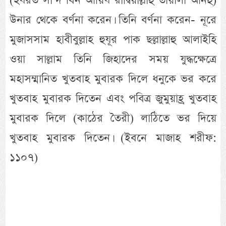
(হযরত সা‘দ বিন আয়িয রাদ্বিয়াল্লাহু তায়ালা আনহু)
উনার থেকে বর্ণনা করেন। তিনি বর্ণনা করেন- নূরে
মুজাসসাম হাবীবুল্লাহ হুযূর পাক ছল্লাল্লাহু আলাইহি
ওয়া সাল্লাম তিনি জিহাদের সময় যুদ্ধক্ষেত্রে
মহাসম্মানিত খুতবাহ মুবারক দিলে ধনুকে ভর করে
খুতবাহ মুবারক দিতেন এবং পবিত্র জুমুয়াহ্র খুতবাহ
মুবারক দিলে (কাঠের তৈরী) লাঠিতে ভর দিয়ে
খুতবাহ মুবারক দিতেন। (ইবনে মাজাহ শরীফ:
১১০৭)