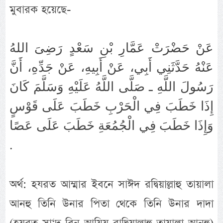
মুবারক হয়েছে-
عَنْ حَضْرَتْ عَمَّارِ بْنِ سَعْدٍ رَضِىَ اللهُ
عَنْهُ حَدَّثَنِي أَبِي، عَنْ أَبِيهِ، عَنْ جَدِّهِ، أَنَّ
رَسُولَ اللَّهِ ـ ﺻَﻠَّﻰ ﺍﻟﻠَّﻪُ ﻋَﻠَﻴْﻪِ ﻭَﺳَﻠَّﻢَ كَانَ
إِذَا خَطَبَ فِي الْحَرْبِ خَطَبَ عَلَى قَوْسٍ
وَإِذَا خَطَبَ فِي الْجُمُعَةِ خَطَبَ عَلَى عَصًا
‏.‏
অর্থ: হযরত আম্মার ইবনে সাঈদ রদ্বিয়াল্লাহু তায়ালা
আনহু তিনি উনার পিতা থেকে তিনি উনার দাদা