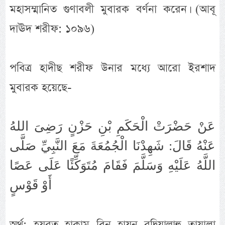
মহাসম্মানিত গুণাবলী মুবারক বর্ণনা করেন। (আবূ
দাঊদ শরীফ: ১০৯৬)
পবিত্র হাদীছ শরীফ উনার মধ্যে আরো ইরশাদ
মুবারক হয়েছে-
عَنْ حَضْرَتْ الْحَكَمِ بْنِ حَزْنٍ رَضِىَ اللهُ
عَنْهُ قَالَ: شَهِدْنَا الْجُمُعَةَ مَعَ النَّبِيِّ ﺻَﻠَّﻰ
ﺍﻟﻠَّﻪُ ﻋَﻠَﻴْﻪِ ﻭَﺳَﻠَّﻢَ فَقَامَ مُتَوَكِّئًا عَلَى عَصًا
أَوْ قَوْسٍ
অর্থ: হযরত হাকাম বিন হাযন রদ্বিয়াল্লাহু তায়ালা