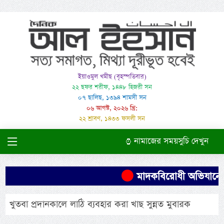
ইয়াওমুল খমীছ (বৃহস্পতিবার)
২২ ছফর শরীফ, ১৪৪৮ হিজরী সন
০৭ ছালিছ, ১৩৯৪ শামসী সন
০৬ আগস্ট, ২০২৬ খ্রি:
২২ শ্রাবণ, ১৪৩৩ ফসলী সন
নামাজের সময়সুচি দেখুন
মাদকবিরোধী অভিযানে এক 
খুতবা প্রদানকালে লাঠি ব্যবহার করা খাছ সুন্নত মুবারক