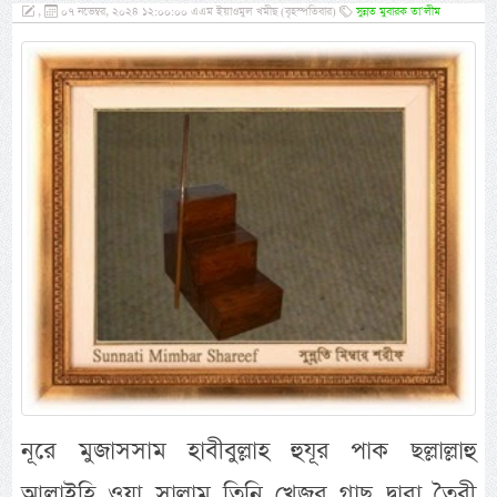
,
০৭ নভেম্বর, ২০২৪ ১২:০০:০০ এএম ইয়াওমুল খমীছ (বৃহস্পতিবার)
সুন্নত মুবারক তা’লীম
নূরে মুজাসসাম হাবীবুল্লাহ হুযূর পাক ছল্লাল্লাহু
আলাইহি ওয়া সাল্লাম তিনি খেজুর গাছ দ্বারা তৈরী