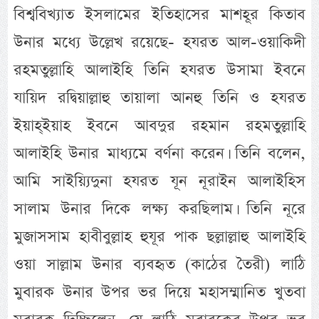
বিশ্ববিখ্যাত ইসলামের ইতিহাসের মাশহূর কিতাব
উনার মধ্যে উল্লেখ রয়েছে- হযরত আল-ওয়াকিদী
রহমতুল্লাহি আলাইহি তিনি হযরত উসামা ইবনে
যায়িদ রদ্বিয়াল্লাহু তায়ালা আনহু তিনি ও হযরত
ইয়াহ্ইয়াহ ইবনে আবদুর রহমান রহমতুল্লাহি
আলাইহি উনার মাধ্যমে বর্ণনা করেন। তিনি বলেন,
আমি সাইয়্যিদুনা হযরত যূন নূরাইন আলাইহিস
সালাম উনার দিকে লক্ষ্য করছিলাম। তিনি নূরে
মুজাসসাম হাবীবুল্লাহ হুযূর পাক ছল্লাল্লাহু আলাইহি
ওয়া সাল্লাম উনার ব্যবহৃত (কাঠের তৈরী) লাঠি
মুবারক উনার উপর ভর দিয়ে মহাসম্মানিত খুতবা