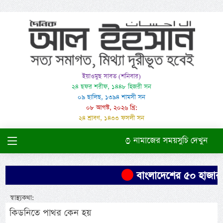
ইয়াওমুছ সাবত (শনিবার)
২৪ ছফর শরীফ, ১৪৪৮ হিজরী সন
০৯ ছালিছ, ১৩৯৪ শামসী সন
০৮ আগস্ট, ২০২৬ খ্রি:
২৪ শ্রাবণ, ১৪৩৩ ফসলী সন
নামাজের সময়সুচি দেখুন
বাংলাদেশের ৫০ হাজার এ
স্বাস্থ্যকথা:
কিডনিতে পাথর কেন হয়