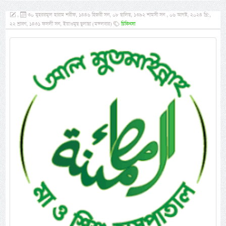
,
৩০ মুহররমুল হারাম শরীফ, ১৪৪৬ হিজরী সন, ০৮ ছালিছ, ১৩৯২ শামসী সন , ০৬ আগষ্ট, ২০২৪ খ্রি:,
২২ শ্রাবণ, ১৪৩১ ফসলী সন, ইয়াওমুছ ছুলাছা (মঙ্গলবার)
চিকিৎসা