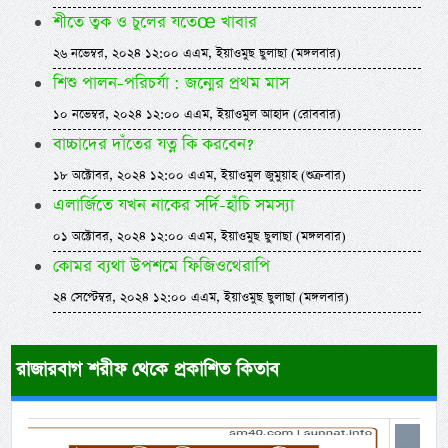
শীতে ত্বক ও চুলের যতেœ খাবার
২৬ নভেম্বর, ২০২৪ ১২:০০ এএম, ইয়াওমুছ ছুলাছা (মঙ্গলবার)
শিশু পালন-পরিচর্যা : জন্মের প্রথম মাস
১০ নভেম্বর, ২০২৪ ১২:০০ এএম, ইয়াওমুল আহাদ (রোববার)
বাচ্চাদের দাঁতের যত্ন কি করবেন?
১৮ অক্টোবর, ২০২৪ ১২:০০ এএম, ইয়াওমুল জুমুয়াহ (শুক্রবার)
এলার্জিতে যখন নাকের সর্দি-হাঁচি সমস্যা
০১ অক্টোবর, ২০২৪ ১২:০০ এএম, ইয়াওমুছ ছুলাছা (মঙ্গলবার)
কোমর ব্যথা উপশমে ফিজিওথেরাপি
২৪ সেপ্টেম্বর, ২০২৪ ১২:০০ এএম, ইয়াওমুছ ছুলাছা (মঙ্গলবার)
রাজারবাগ শরীফ থেকে প্রকাশিত কিতাব