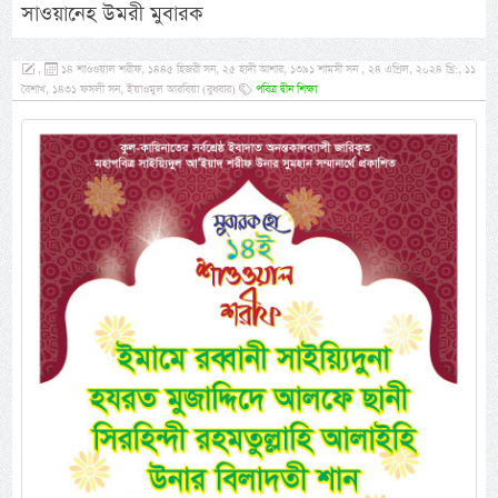
সাওয়ানেহ উমরী মুবারক
,
১৪ শাওওয়াল শরীফ, ১৪৪৫ হিজরী সন, ২৫ হাদী আশার, ১৩৯১ শামসী সন , ২৪ এপ্রিল, ২০২৪ খ্রি:, ১১
বৈশাখ, ১৪৩১ ফসলী সন, ইয়াওমুল আরবিয়া (বুধবার)
পবিত্র দ্বীন শিক্ষা