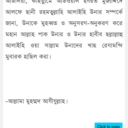
আউলিয়া, কাইয়্যুমে আউওয়াল হযরত মুজাদ্দিদে
আলফে ছানী রহমতুল্লাহি আলাইহি উনার সম্পর্কে
জানা, উনাকে মুহব্বত ও অনুসরণ-অনুকরণ করে
মহান আল্লাহ পাক উনার ও উনার হাবীব ছল্লাল্লাহু
আলাইহি ওয়া সাল্লাম উনাদের খাছ রেযামন্দি
মুবারক হাছিল করা।
-আল্লামা মুহম্মদ আযীযুল্লাহ।
Click to copy