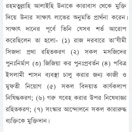
রহমতুল্লাহি আলাইহি উনাকে কারাবাস থেকে মুক্তি
দিয়ে উনার সাক্ষাৎ লাভের অনুমতি প্রার্থনা করেন।
সাক্ষাৎ দানের পূর্বে তিনি যেসব শর্ত আরোপ
করেছিলেন তা হলো- (১) রাজ দরবারে তা’যীমী
সিজদা প্রথা রহিতকরণ (২) সকল মসজিদের
পুনঃনির্মাণ (৩) জিজিয়া কর পুনঃপ্রবর্তন (৪) পবিত্র
ইসলামী শাসন ব্যবস্থা চালু করার জন্য কাজী ও
মুফতী নিয়োগ (৫) সকল বিদয়াত কার্যকলাপ
নিষিদ্ধকরণ; (৬) গরু যবেহ করার উপর নিষেধাজ্ঞা
রহিতকরণ; (৭) সংস্কার আন্দোলনে সকল কারারুদ্ধ
ব্যক্তিকে মুক্তিদান।