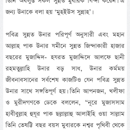
তিনি অবলুপ্ত সকল সুন্নত মুবারক যিন্দা করেন। এ
জন্য উনাকে বলা হয় ‘মুহইউস সুন্নাহ’।
পবিত্র সুন্নত উনার পরিপূর্ণ অনুসারী এবং মহান
আল্লাহ পাক উনার যমীনে সুন্নত জিন্দাকারী হাজার
বছরের মুজাদ্দিদ- হযরত মুজাদ্দিদে আলফে ছানী
রহমতুল্লাহি উনার বড় সাধ, উনার কর্মময়
জীবনাবসানের সর্বশেষ কাজটিও যেন পবিত্র সুন্নত
উনার সাথে সঙ্গতিপূর্ণ হয়। তিনি আপনজন, খলীফা
ও মুরীদগণকে ডেকে বললেন, “নূরে মুজাসসাম
হাবীবুল্লাহ হুযূর পাক ছল্লাল্লাহু আলাইহি ওয়া সাল্লাম
তিনি তেষট্টি বছর বয়স মুবারকে নশ্বর পৃথিবী থেকে