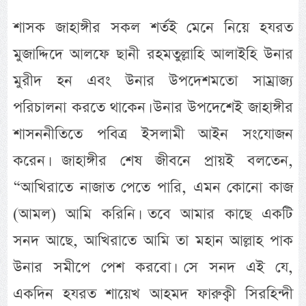
শাসক জাহাঙ্গীর সকল শর্তই মেনে নিয়ে হযরত
মুজাদ্দিদে আলফে ছানী রহমতুল্লাহি আলাইহি উনার
মুরীদ হন এবং উনার উপদেশমতো সাম্রাজ্য
পরিচালনা করতে থাকেন। উনার উপদেশেই জাহাঙ্গীর
শাসননীতিতে পবিত্র ইসলামী আইন সংযোজন
করেন। জাহাঙ্গীর শেষ জীবনে প্রায়ই বলতেন,
“আখিরাতে নাজাত পেতে পারি, এমন কোনো কাজ
(আমল) আমি করিনি। তবে আমার কাছে একটি
সনদ আছে, আখিরাতে আমি তা মহান আল্লাহ পাক
উনার সমীপে পেশ করবো। সে সনদ এই যে,
একদিন হযরত শায়েখ আহমদ ফারুক্বী সিরহিন্দী