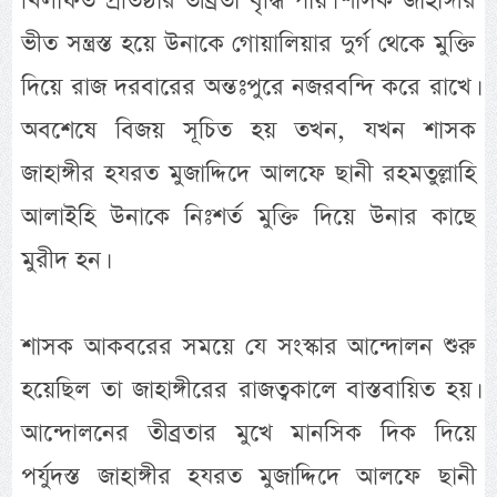
খিলাফত প্রতিষ্ঠার তীব্রতা বৃদ্ধি পায়। শাসক জাহাঙ্গীর
ভীত সন্ত্রস্ত হয়ে উনাকে গোয়ালিয়ার দুর্গ থেকে মুক্তি
দিয়ে রাজ দরবারের অন্তঃপুরে নজরবন্দি করে রাখে।
অবশেষে বিজয় সূচিত হয় তখন, যখন শাসক
জাহাঙ্গীর হযরত মুজাদ্দিদে আলফে ছানী রহমতুল্লাহি
আলাইহি উনাকে নিঃশর্ত মুক্তি দিয়ে উনার কাছে
মুরীদ হন।
শাসক আকবরের সময়ে যে সংস্কার আন্দোলন শুরু
হয়েছিল তা জাহাঙ্গীরের রাজত্বকালে বাস্তবায়িত হয়।
আন্দোলনের তীব্রতার মুখে মানসিক দিক দিয়ে
পর্যুদস্ত জাহাঙ্গীর হযরত মুজাদ্দিদে আলফে ছানী