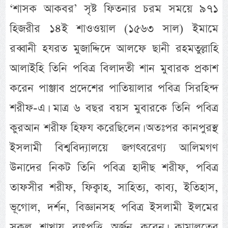
‘শাসক আকবর’ সৃষ্ট ফিতনার চরম সময়ে ৯৭১
হিজরীর ১৪ই শাওওয়াল (১৫৬৩ সাল) ইমামে
রব্বানী হযরত মুজাদ্দিদে আলফে ছানী রহমতুল্লাহি
আলাইহি তিনি পবিত্র বিলাদতী শান মুবারক প্রকাশ
করেন পাঞ্জাব প্রদেশের পাতিয়ালার পবিত্র সিরহিন্দ
শরীফ-এ। মাত্র ৬ বছর বয়স মুবারকে তিনি পবিত্র
কুরআন শরীফ হিফয করেছিলেন। অতঃপর কানপুরস্থ
ইসলামী বিশ্ববিদ্যালয়ে জগৎবরেণ্য আলিমগণ
উনাদের নিকট তিনি পবিত্র হাদীছ শরীফ, পবিত্র
তাফসীর শরীফ, ফিক্বাহ, সাহিত্য, কাব্য, ইতিহাস,
ভূগোল, দর্শন, বিজ্ঞানসহ পবিত্র ইসলামী ইলমের
সকল শাখায় ব্যুৎপত্তি অর্জন করেন। কামালতের