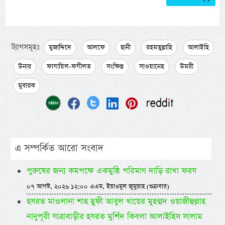
ট্যাগসমূহঃ
মুজাদ্দিদে
আলফে
ছানী
রহমতুল্লাহি
আলাইহি
উনার
ফাযায়িল-ফযীলত
সংক্ষিপ্ত
সাওয়ানেহ
উমরী
মুবারক
এ সম্পর্কিত আরো সংবাদ
পুরুষের জন্য কমপক্ষে একমুষ্ঠি পরিমাণ দাড়ি রাখা ফরয
০৭ আগস্ট, ২০২৬ ১২:০০ এএম, ইয়াওমুল জুমুয়াহ (শুক্রবার)
হযরত মাওলানা শাহ ছুফী আবুল খায়ের মুহম্মদ ওয়াজীহুল্লাহ
নানুপূরী যাত্রাবাড়ীর হযরত মুর্শিদ কিবলা আলাইহিস সালাম