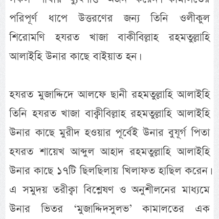
পরিপূর্ণ ধাপে উত্তরণের জন্য তিনি ওলীকুল
শিরোমণি হযরত খাজা বাকীবিল্লাহ রহমতুল্লাহি
আলাইহি উনার কাছে বাইয়াত হন।
হযরত মুজাদ্দিদে আলফে ছানী রহমতুল্লাহি আলাইহি
তিনি হযরত খাজা বাক্বীবিল্লাহ রহমতুল্লাহি আলাইহি
উনার কাছে মুরীদ হওয়ার পূর্বেই উনার বুযূর্গ পিতা
হযরত শায়েখ আব্দুল আহাদ রহমতুল্লাহি আলাইহি
উনার কাছে ১৭টি ছিলছিলায় খিলাফত হাছিল করেন।
এ সমুদয় তরীক্বা বিশ্লেষণ ও অনুশীলনের মাধ্যমে
উনার ভিতর ‘মুজাদ্দিদসুলভ’ কামালতের এক