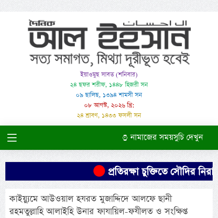
ইয়াওমুছ সাবত (শনিবার)
২৪ ছফর শরীফ, ১৪৪৮ হিজরী সন
০৯ ছালিছ, ১৩৯৪ শামসী সন
০৮ আগস্ট, ২০২৬ খ্রি:
২৪ শ্রাবণ, ১৪৩৩ ফসলী সন
নামাজের সময়সুচি দেখুন
প্রতিরক্ষা চুক্তিতে সৌদির নিরাপত্ত
কাইয়্যুমে আউওয়াল হযরত মুজাদ্দিদে আলফে ছানী
রহমতুল্লাহি আলাইহি উনার ফাযায়িল-ফযীলত ও সংক্ষিপ্ত