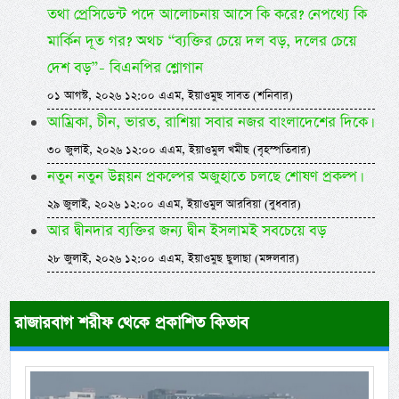
তথা প্রেসিডেন্ট পদে আলোচনায় আসে কি করে? নেপথ্যে কি
মার্কিন দূত গর? অথচ “ব্যক্তির চেয়ে দল বড়, দলের চেয়ে
দেশ বড়”- বিএনপির শ্লোগান
০১ আগস্ট, ২০২৬ ১২:০০ এএম, ইয়াওমুছ সাবত (শনিবার)
আম্রিকা, চীন, ভারত, রাশিয়া সবার নজর বাংলাদেশের দিকে।
৩০ জুলাই, ২০২৬ ১২:০০ এএম, ইয়াওমুল খমীছ (বৃহস্পতিবার)
নতুন নতুন উন্নয়ন প্রকল্পের অজুহাতে চলছে শোষণ প্রকল্প।
২৯ জুলাই, ২০২৬ ১২:০০ এএম, ইয়াওমুল আরবিয়া (বুধবার)
আর দ্বীনদার ব্যক্তির জন্য দ্বীন ইসলামই সবচেয়ে বড়
২৮ জুলাই, ২০২৬ ১২:০০ এএম, ইয়াওমুছ ছুলাছা (মঙ্গলবার)
রাজারবাগ শরীফ থেকে প্রকাশিত কিতাব