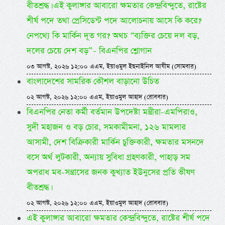
বীতশ্রদ্ধ। এই কুলাঙ্গার আবারো ক্ষমতার কেন্দ্রবিন্দুতে, রাষ্টের
শীর্ষ পদে তথা প্রেসিডেন্ট পদে আলোচনায় আসে কি করে?
নেপথ্যে কি মার্কিন দূত গর? অথচ “ব্যক্তির চেয়ে দল বড়,
দলের চেয়ে দেশ বড়”- বিএনপির শ্লোগান
০৩ আগস্ট, ২০২৬ ১২:০০ এএম, ইয়াওমুল ইছনাইনিল আযীম (সোমবার)
বাংলাদেশের সামরিক কৌশল বাড়ানো উচিত
০২ আগস্ট, ২০২৬ ১২:০০ এএম, ইয়াওমুল আহাদ (রোববার)
বিএনপির নেতা কর্মী বর্তমান উপদেষ্টা মন্ত্রীরা-এমপিরাও,
সুদী মহাজন ও বড় চোর, সমকামীমনা, ১২৬ মামলার
আসামী, দেশ বিক্রিকারী মার্কিন চুক্তিকারী, ক্ষমতার মসনদে
বসে অর্থ লুটকারী, অন্যায় সুবিধা গ্রহণকারী, পাহাড় সম
অপরাধ মব-সন্ত্রাসের জনক কুখ্যাত ইউনুসের প্রতি ভীষণ
বীতশ্রদ্ধ।
০২ আগস্ট, ২০২৬ ১২:০০ এএম, ইয়াওমুল আহাদ (রোববার)
এই কুলাঙ্গার আবারো ক্ষমতার কেন্দ্রবিন্দুতে, রাষ্টের শীর্ষ পদে