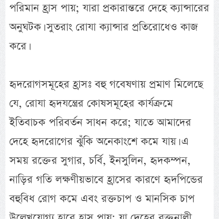
পরিমান হ্রাস পায়; যারা প্রকারান্তরে দেহে ক্যান্সারের
অনুঘটক। সুতরাং রোযা ক্যান্সার প্রতিরোধেও কাজ
করে।
হৃদরোগসমূহের হ্রাসঃ বহু গবেষণায় প্রমাণ মিলেছে
যে, রোযা হৃদযন্ত্রের কোষসমূহের কার্যক্রমে
ইতিবাচক পরিবর্তন সাধন করে; যাতে আমাদের
দেহে হৃদরোগের ঝুঁকি অনেকাংশে কমে যায়। এ
সময় রক্তের সুগার, চর্বি, ইনসুলিন, হৃদকম্পন,
নাড়ির গতি লক্ষণীয়ভাবে হ্রাসের কারণে হৃদপিন্ডের
বহুবিধ রোগ কমে এবং রক্তচাপ ও মানসিক চাপ
উল্লেখযোগ্য হারে হ্রাস পায়; যা দেহের রক্তনালী,