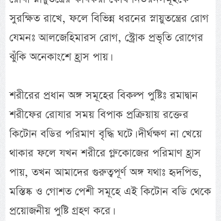
সুরক্ষিত রাখে, ফলে বিভিন্ন ধরনের স্নায়ুতন্ত্রের রোগ
যেমনঃ আলজেহিমারস রোগ, স্ট্রোক প্রভৃতি রোগের
ঝুঁকি অনেকাংশে হ্রাস পায়।
শরীরের প্রধান অঙ্গ সমূহের বিকল্প পুষ্টিঃ রমাদ্বান
শরীফের রোযার সময় বিপাক প্রক্রিয়ায় রক্তের
কিটোন বডির পরিমাণ বৃদ্ধি ঘটে। দীর্ঘক্ষণ না খেয়ে
থাকার ফলে যখন শরীরে গ্লুকোজের পরিমাণ হ্রাস
পায়, তখন আমাদের গুরুত্বপূর্ণ অঙ্গ যথাঃ হৃদপিন্ড,
মস্তিষ্ক ও গোশত পেশী সমূহে এই কিটোন বডি থেকে
প্রয়োজনীয় পুষ্টি গ্রহণ করে।