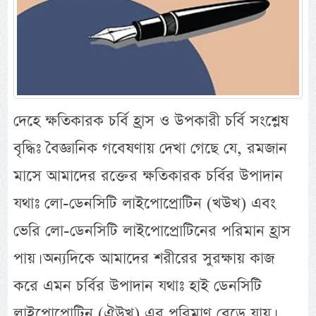
দেহে ক্ষতিকারক চর্বি হ্রাস ও উপকারী চর্বি সংশ্লেষ
বৃদ্ধিঃ বৈজ্ঞানিক গবেষণায় দেখা গেছে যে, রমজান
মাসে আমাদের রক্তের ক্ষতিকারক চর্বির উপাদান
যথাঃ লো-ডেনসিটি লাইপোপ্রোটিন (খউখ) এবং
ভেরি লো-ডেনসিটি লাইপোপ্রোটিনের পরিমান হ্রাস
পায়। অন্যদিকে আমাদের শরীরের সুরক্ষায় কাজ
করে এমন চর্বির উপাদান যথাঃ হাই ডেনসিটি
লাইপোপ্রোটিন (ঐউখ) এর পরিমাণ বেড়ে যায়।