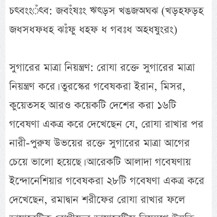
চৎবংংঁৎব: জবংঁষঃং ঋৎড়স খঙজঅঘঝ (খড়হফড়হ
জধসধফধহ ঝঃঁফু ধহফ ধ গবঃধ অহধষুংরং)
সুগারের মাত্রা নিয়ন্ত্রণ: রোযা রক্তে সুগারের মাত্রা
নিয়ন্ত্রণ করে। তুরস্কের গবেষকরা ইরান, মিসর,
কুয়েতসহ আরও কয়েকটি দেশের করা ১৬টি
গবেষণা একত্র করে দেখেছেন যে, রোযা রাখার পর
নারী-পুরুষ উভয়ের রক্তে সুগারের মাত্রা আগের
চেয়ে ভালো হয়েছে। আরেকটি আলাদা গবেষণায়
ইন্দোনেশিয়ার গবেষকরা ২৮টি গবেষণা একত্র করে
দেখেছেন, রমাদ্বান শরীফের রোযা রাখার ফলে