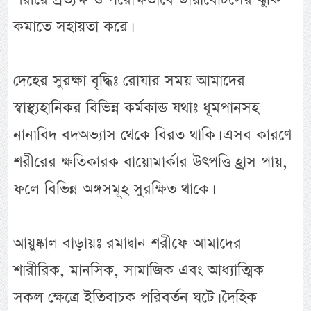
কমাতে সহায়তা করে।
দেহের সুরক্ষা বৃদ্ধিঃ রোযার সময় আমাদের
স্বাস্থ্যহানিকর বিভিন্ন কর্মকান্ড যথাঃ ধূমপানসহ
নানাবিদ বদঅভ্যাস থেকে বিরত থাকি। এসব কারণে
শরীরের ক্ষতিকারক বায়োমার্কার উৎপত্তি হ্রাস পায়,
ফলে বিভিন্ন অঙ্গসমূহ সুরক্ষিত থাকে।
আয়ুষ্কাল বাড়ায়ঃ রমাদ্বান শরীফে আমাদের
শারীরিক, মানসিক, সামাজিক এবং আধ্যাত্মিক
সকল ক্ষেত্রে ইতিবাচক পরিবর্তন ঘটে। দৈহিক