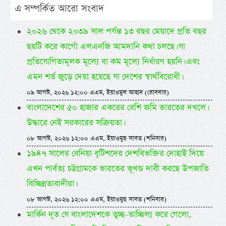
এ সম্পর্কিত আরো সংবাদ
২০২৬ থেকে ২০৩৯ সাল পর্যন্ত ১৩ বছর মেয়াদে প্রতি বছর
ছয়টি করে কার্গো এলএনজি আমদানি কথা চলছে। যা
প্রতিযোগিতামূলক মূল্যে বা কম মূল্যে নির্ধারণ হয়নি। এবং
এমন শর্ত জুড়ে দেয়া হয়েছে যা দেশের স্বার্থবিরোধী।
০৯ আগস্ট, ২০২৬ ১২:০০ এএম, ইয়াওমুল আহাদ (রোববার)
বাংলাদেশের ৫০ হাজার একরের বেশি জমি ভারতের দখলে।
উদ্ধারে নেই সরকারের সক্রিয়তা।
০৮ আগস্ট, ২০২৬ ১২:০০ এএম, ইয়াওমুছ সাবত (শনিবার)
১৯৪৭ সালের বেনিয়া বৃটিশদের দেশবিভক্তির দোহাই দিয়ে
এখন পার্বত্য চট্টগ্রামকে ভারতের ভূখন্ড দাবী করছে উপজাতি
বিচ্ছিন্নতাবাদীরা।
০৮ আগস্ট, ২০২৬ ১২:০০ এএম, ইয়াওমুছ সাবত (শনিবার)
মার্কিন দূত যে বাংলাদেশকে তুচ্ছ-তাচ্ছিল্য করে গেলো,