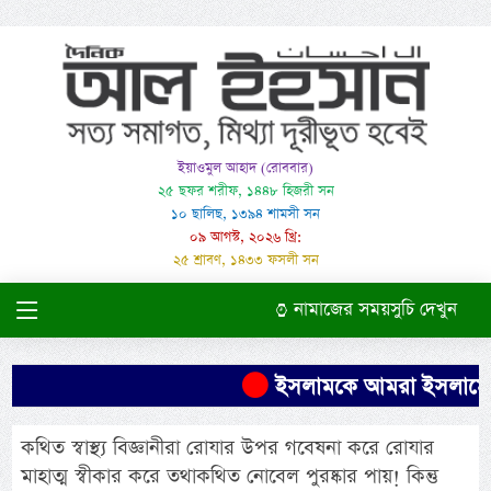
ইয়াওমুল আহাদ (রোববার)
২৫ ছফর শরীফ, ১৪৪৮ হিজরী সন
১০ ছালিছ, ১৩৯৪ শামসী সন
০৯ আগস্ট, ২০২৬ খ্রি:
২৫ শ্রাবণ, ১৪৩৩ ফসলী সন
নামাজের সময়সুচি দেখুন
ইসলামকে আমরা ইসলামের মতোই 
কথিত স্বাস্থ্য বিজ্ঞানীরা রোযার উপর গবেষনা করে রোযার
মাহাত্ম স্বীকার করে তথাকথিত নোবেল পুরষ্কার পায়! কিন্তু