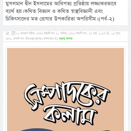
মুসলমান দ্বীন ইসলামের আধিপত্য প্রতিষ্ঠায় লজ্জাকরভাবে
ব্যার্থ হয়। কথিত বিজ্ঞান ও কথিত স্বাস্থবিজ্ঞানী এবং
চিকিৎসাদের মত রোযার উপকারিতা অপরিসীম। (পর্ব-২)
,
০৮ রমাদ্বান শরীফ, ১৪৪৫ হিজরী সন, ২০ আশির, ১৩৯১ শামসী সন , ১৯ মার্চ, ২০২৪ খ্রি:, ০৫ চৈত্র,
১৪৩০ ফসলী সন, ইয়াওমুছ ছুলাছা (মঙ্গলবার)
মন্তব্য কলাম