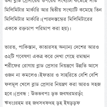
তথা ব্লাড প্রেসারের ওপরের সংখ্যাটা কমেছে সাত
মিলিমিটার মার্কারি আর দ্বিতীয় সংখ্যাটি কমেছে তিন
মিলিমিটার মার্কারি। (পারদস্তম্ভের মিলিমিটারের
এককে রক্তচাপ পরিমাপ করা হয়)।
ভারত, পাকিস্তান, কাতারসহ অন্যান্য দেশের আরও
৩২টি গবেষণা একত্র করে দেখা গেছে রমাদ্বান
শরীফের রোযায় ব্লাড প্রেসার নিয়ন্ত্রণে উন্নতি আসে
ওজন না কমলেও। ইফতার ও সাহরিতে বেশি বেশি
ফলমূল খেলে ব্লাড প্রেসার নিয়ন্ত্রণ করা আরও সহজ
হবে। (প্রবন্ধ : ঊভভবপঃ ড়ভ জবষরমরড়ঁং
ঋধংঃরহম রহ জধসধফধহ ড়হ ইষড়ড়ফ