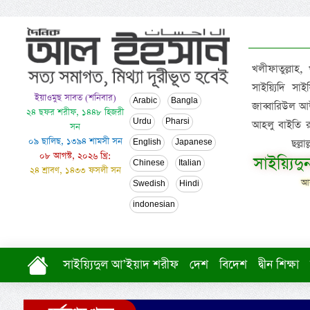
খলীফাতুল্লাহ,
সাইয়্যিদি স
ইয়াওমুছ সাবত (শনিবার)
Arabic
Bangla
জাব্বারিউল আউ
২৪ ছফর শরীফ, ১৪৪৮ হিজরী
Urdu
Pharsi
আহলু বাইতি রসূল
সন
০৯ ছালিছ, ১৩৯৪ শামসী সন
ছল্ল
English
Japanese
০৮ আগস্ট, ২০২৬ খ্রি:
সাইয়্যিদ
Chinese
Italian
২৪ শ্রাবণ, ১৪৩৩ ফসলী সন
আল
Swedish
Hindi
indonesian
সাইয়্যিদুল আ’ইয়াদ শরীফ
দেশ
বিদেশ
দ্বীন শিক্ষা