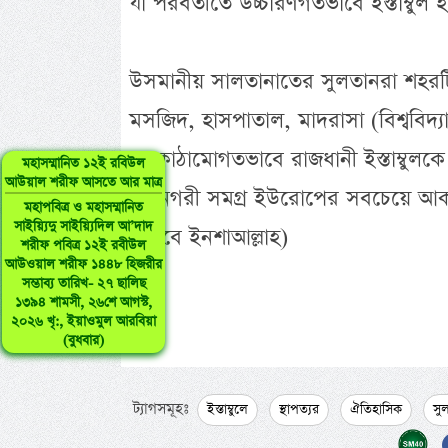
যা পরবর্তীতে উচ্চারণগতভাবে ইস্তাম্বুল হ
উসমানীয় সালতানাতের সুলতানরা শহরটি
মসজিদ, হাসপাতাল, মাদরাসা (বিশ্ববিদ্যা
অবকাঠামোগতভাবে রাজধানী ইস্তাম্বুলকে এ
মহাসম্মানিত ১২ই রবিউল
আউয়াল শরীফ আসতে আর মাত্র
মহানগরী সমগ্র ইউরোপের সবচেয়ে আকর্ষ
মহাপবিত্র ও মহাসম্মানিত
সাইয়্যিদু সাইয়্যিদিল আ’দাদ
(চলবে ইনশাআল্লাহ)
শরীফ পবিত্র ১২ই রবীউল
আউওয়াল শরীফ ১৪৪৮ হিজরীর
সম্ভাব্য তারিখ- ২৭ ছালিছ
১৩৯৪ শামসী, ২৬শে আগস্ট,
২০২৬ খৃ:, ইয়াওমুল আরবিয়া
(বুধবার)
ট্যাগসমূহঃ
ইস্তাম্বুলে
স্থাপত্যর
ঐতিহাসিক
সু