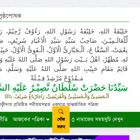
 পৃষ্ঠপোষক
خَلِيْفَةُ اللهِ، خَلِيْفَةُ رَسُوْلِ اللهِ، رَءُوْفٌ رَّحِيْمٌ، رَ
لِّلْعَالَـمِيْـنَ، صَاحِبُ سَيِّدِ سَيِّدِ الْاَعْيَادِ شَرِيْفٍ، 
نِعْمَتْ، اَلسَّفَّا حُ، اَلْـجَبَّارِىُّ الْاَوَّلُ، اَلْـقَوِىُّ الْاَوَّلُ، حَب
لهِ، مُطَهِّرٌ، اَهْلُ بَــيْتِ رَسُوْلِ اللهِ صَلَّى اللهُ عَلَيْهِ وَ،
قَائِمُ مَقَامِ حَبِيْبِ اللهِ صَلَّى اللهُ عَلَيْهِ وَسَلَّمَ، مَوْ
مَـمْدُوْحْ مُرْشِدْ قِـبْـلَةْ
سَيِّدُنَا حَضْرَتْ سُلْطَانٌ نَّصِيْـرٌ عَلَيْهِ السَّ
اَلْـحَسَنِـىُّ وَالْـحُسَيْنِـىُّ وَالْقُرَيْشِىُّ، رَاجَارْبَاغُ شَرِيْفٌ، دَاكَا
ায় প্রতিষ্ঠিত শরীয়তসম্মত একমাত্র আন্তর্জাতিক পত্রিকা
নীতি
আজকের পত্রিকা
নামাজের সময়সুচি দেখুন
খোঁজ
করুন