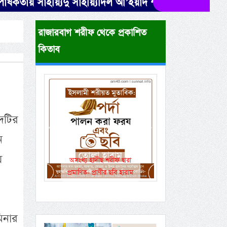
োষকতায় সাইয়্যিদু সাইয়্যিদিল আ’ইয়াদ শরীফ (১২ই রবীউল 
রাজারবাগ শরীফ থেকে প্রকাশিত
কিতাব
িদটির
Previous
Next
ন
য়
অসংখ্য হাদীছ শরীফ দ্বারা
একই রানওয়েতে সামরিক-
প্রমাণিত- প্রাণীর ছবি হারাম
বেসামরিক ফ্লাইট!
মিনার