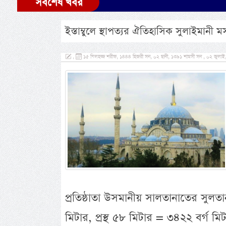
সর্বশেষ খবর
ইস্তাম্বুলে স্থাপত্যর ঐতিহাসিক সুলাইমানী 
,
১৫ যিলহজ্জ শরীফ, ১৪৪৪ হিজরী সন, ০২ ছানী, ১৩৯১ শামসী সন , ০২ জুলাই,
প্রতিষ্ঠাতা উসমানীয় সালতানাতের সুলত
মিটার, প্রস্থ ৫৮ মিটার = ৩৪২২ বর্গ ম