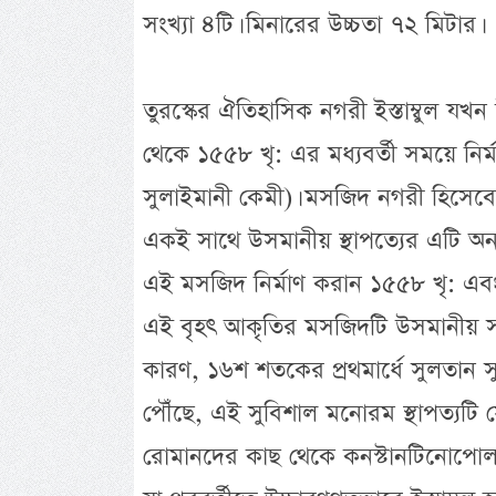
সংখ্যা ৪টি। মিনারের উচ্চতা ৭২ মিটার।
তুরস্কের ঐতিহাসিক নগরী ইস্তাম্বুল 
থেকে ১৫৫৮ খৃ: এর মধ্যবর্তী সময়ে নির্ম
সুলাইমানী কেমী)। মসজিদ নগরী হিসেবে খ
একই সাথে উসমানীয় স্থাপত্যের এটি অন্য
এই মসজিদ নির্মাণ করান ১৫৫৮ খৃ: এব
এই বৃহৎ আকৃতির মসজিদটি উসমানীয় সালত
কারণ, ১৬শ শতকের প্রথমার্ধে সুলতান
পৌঁছে, এই সুবিশাল মনোরম স্থাপত্যটি 
রোমানদের কাছ থেকে কনস্টানটিনোপো