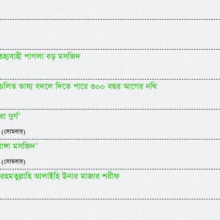
তিহ্যবাহী পাগলা বড় মসজিদ
)
রচলিত ভাষ্য বদলে দিতে পারে ৩০০ বছর আগের নথি
 দুর্গ’
 (সোমবার)
াঙ্গা মসজিদ’
 (সোমবার)
 রহমতুল্লাহি আলাইহি উনার মাজার শরীফ
)