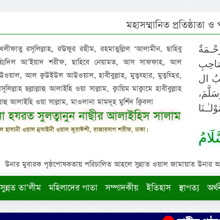
মহাসম্মানিত প্রতিষ্ঠাতা ও
 খলীফাতু রসূলিল্লাহ, রঊফুর রহীম, রহমাতুল্লিল ‘আলামীন, ছাহিবু
حْـمَةٌ
াইয়্যিদিল আ’ইয়াদ শরীফ, ছাহিবে নেয়ামত, আস সাফফাহ, আল
صَاحِبِ
ওয়াল, আল ক্বউইউল আউওয়াল, হাবীবুল্লাহ, মুত্বহ্হার, মুত্বহ্হির,
ِيْبُ ال
িল্লাহ ছল্লাল্লাহু আলাইহি ওয়া সাল্লাম, ক্বায়িম মাক্বামে হাবীবুল্লাহ
سَلَّمَ
াল্লাহু আলাইহি ওয়া সাল্লাম, মাওলানা মামদূহ মুর্শিদ ক্বিবলা
لـٰـنَا
ুনা হযরত সুলত্বানুন নাছীর আলাইহিস সালাম
 হাসানী ওয়াল হুসাইনী ওয়াল কুরাঈশী, রাজারবাগ শরীফ, ঢাকা।
لَامُ
উনার মুবারক পৃষ্ঠপোষকতায় পরিচালিত আহলে সুন্নাত ওয়াল জামায়াত উনার আক্বীদ
সুন্নত তা’লীম
মহিলাদের পাতা
সম্পাদকীয়
ইতিহাস
স্থাপত্য
অর্থ