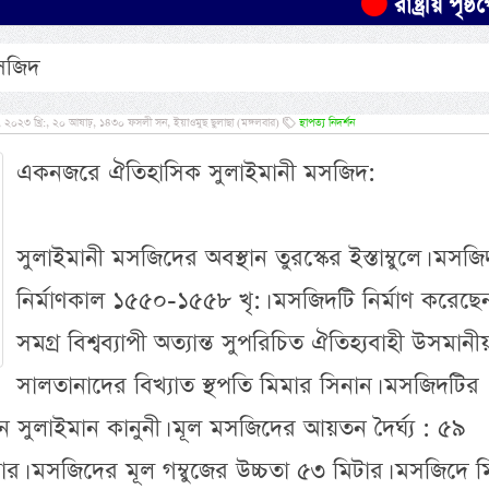
রাষ্ট্রীয় পৃষ্ঠপ
মসজিদ
 ২০২৩ খ্রি:, ২০ আষাঢ়, ১৪৩০ ফসলী সন, ইয়াওমুছ ছুলাছা (মঙ্গলবার)
স্থাপত্য নিদর্শন
একনজরে ঐতিহাসিক সুলাইমানী মসজিদ:
সুলাইমানী মসজিদের অবস্থান তুরস্কের ইস্তাম্বুলে। মসজ
নির্মাণকাল ১৫৫০-১৫৫৮ খৃ:। মসজিদটি নির্মাণ করেছে
সমগ্র বিশ্বব্যাপী অত্যান্ত সুপরিচিত ঐতিহ্যবাহী উসমানী
সালতানাদের বিখ্যাত স্থপতি মিমার সিনান। মসজিদটির
ান সুলাইমান কানুনী। মূল মসজিদের আয়তন দৈর্ঘ্য : ৫৯
িটার। মসজিদের মূল গম্বুজের উচ্চতা ৫৩ মিটার। মসজিদে 