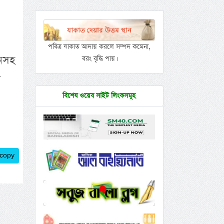
পবিত্র যাকাত আদায় করলে সম্পদ কমেনা,
বনসহ
বরং বৃদ্ধি পায়।
ল
বিশেষ ওয়েব সাইট লিংকসমূহ
 copy