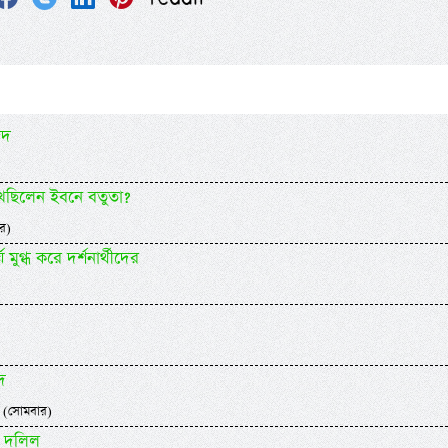
িদ
খেছিলেন ইবনে বতুতা?
র)
ুগ্ধ করে দর্শনার্থীদের
দ
 (সোমবার)
ত দলিল