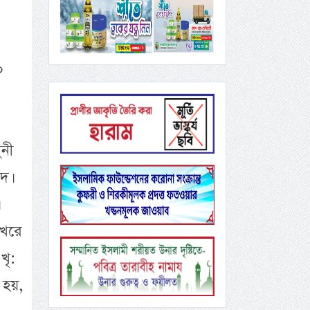
০
ুনী
দ।
িখরে
খৃ:
 হয়,