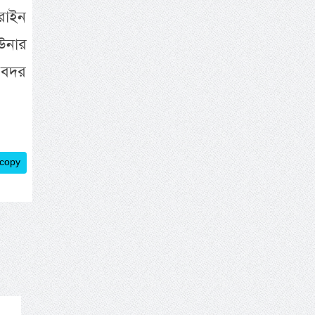
রাইন
 উনার
 বদর
 copy