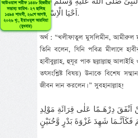
َبِىِّ صَلَّى اللهُ عَلَيْهِ وَسَلَّمَ فَقَدْ
আউওয়াল শরীফ ১৪৪৮ হিজরীর
সম্ভাব্য তারিখ- ২৭ ছালিছ
اَحْيَا الْاِسْلَامَ.
১৩৯৪ শামসী, ২৬শে আগস্ট,
২০২৬ খৃ:, ইয়াওমুল আরবিয়া
(বুধবার)
অর্থ : “খলীফাতুল মুসলিমীন, আমীরুল 
তিনি বলেন, যিনি পবিত্র মীলাদে হাবীবুল্
হাবীবুল্লাহ, হুযূর পাক ছল্লাল্লাহু আলা
তৎসংশ্লিষ্ট বিষয়) উনাকে বিশেষ সম্ম
জীবন দান করলেন। ” সুবহানাল্লাহ!
اَنْفَقَ دِرْهَـمًا عَلٰى قِرَائَةِ مَوْلِدِ