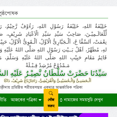
 পৃষ্ঠপোষক
خَلِيْفَةُ اللهِ، خَلِيْفَةُ رَسُوْلِ اللهِ، رَءُوْفٌ رَّحِيْمٌ، رَ
لِّلْعَالَـمِيْـنَ، صَاحِبُ سَيِّدِ سَيِّدِ الْاَعْيَادِ شَرِيْفٍ، 
نِعْمَتْ، اَلسَّفَّا حُ، اَلْـجَبَّارِىُّ الْاَوَّلُ، اَلْـقَوِىُّ الْاَوَّلُ، حَب
لهِ، مُطَهِّرٌ، اَهْلُ بَــيْتِ رَسُوْلِ اللهِ صَلَّى اللهُ عَلَيْهِ وَ،
قَائِمُ مَقَامِ حَبِيْبِ اللهِ صَلَّى اللهُ عَلَيْهِ وَسَلَّمَ، مَوْ
مَـمْدُوْحْ مُرْشِدْ قِـبْـلَةْ
سَيِّدُنَا حَضْرَتْ سُلْطَانٌ نَّصِيْـرٌ عَلَيْهِ السَّ
اَلْـحَسَنِـىُّ وَالْـحُسَيْنِـىُّ وَالْقُرَيْشِىُّ، رَاجَارْبَاغُ شَرِيْفٌ، دَاكَا
ায় প্রতিষ্ঠিত শরীয়তসম্মত একমাত্র আন্তর্জাতিক পত্রিকা
নীতি
আজকের পত্রিকা
নামাজের সময়সুচি দেখুন
খোঁজ
করুন