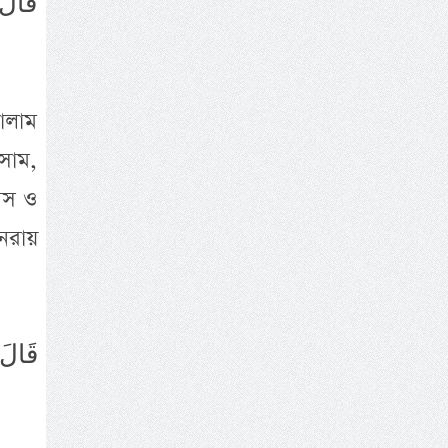
قَالَ 
সালাম
্সাম,
িবস ও
ুনরায়
قَالَ 