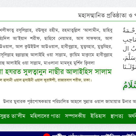
মহাসম্মানিত প্রতিষ্ঠাতা ও
 খলীফাতু রসূলিল্লাহ, রঊফুর রহীম, রহমাতুল্লিল ‘আলামীন, ছাহিবু
حْـمَةٌ
াইয়্যিদিল আ’ইয়াদ শরীফ, ছাহিবে নেয়ামত, আস সাফফাহ, আল
صَاحِبِ
ওয়াল, আল ক্বউইউল আউওয়াল, হাবীবুল্লাহ, মুত্বহ্হার, মুত্বহ্হির,
ِيْبُ ال
িল্লাহ ছল্লাল্লাহু আলাইহি ওয়া সাল্লাম, ক্বায়িম মাক্বামে হাবীবুল্লাহ
سَلَّمَ
াল্লাহু আলাইহি ওয়া সাল্লাম, মাওলানা মামদূহ মুর্শিদ ক্বিবলা
لـٰـنَا
ুনা হযরত সুলত্বানুন নাছীর আলাইহিস সালাম
 হাসানী ওয়াল হুসাইনী ওয়াল কুরাঈশী, রাজারবাগ শরীফ, ঢাকা।
لَامُ
উনার মুবারক পৃষ্ঠপোষকতায় পরিচালিত আহলে সুন্নাত ওয়াল জামায়াত উনার আক্বীদ
সুন্নত তা’লীম
মহিলাদের পাতা
সম্পাদকীয়
ইতিহাস
স্থাপত্য
অর্থ