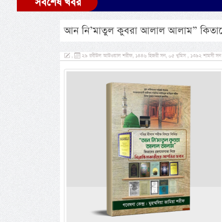
সর্বশেষ খবর
আন নি’মাতুল কুবরা আলাল আলাম” কিতাবের
,
২৯ রবীউল আউওয়াল শরীফ, ১৪৪৬ হিজরী সন, ০৫ খ্বমিস , ১৩৯২ শামসী সন , 