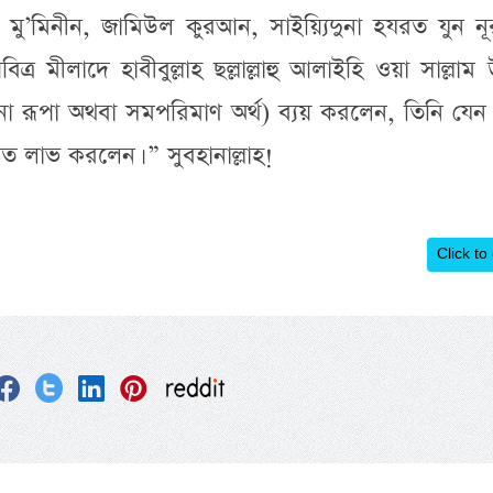
 মু’মিনীন, জামিউল কুরআন, সাইয়্যিদুনা হযরত যুন নূ
 মীলাদে হাবীবুল্লাহ ছল্লাল্লাহু আলাইহি ওয়া সাল্লাম
া রূপা অথবা সমপরিমাণ অর্থ) ব্যয় করলেন, তিনি যেন
ত লাভ করলেন। ” সুবহানাল্লাহ!
Click to