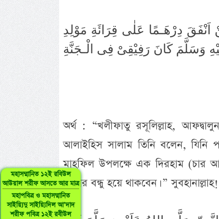
 اَنْفَقَ دِرْهَـمًا عَلٰى قِرَائَةِ مَوْلِدِ
অর্থ : “খলীফাতু রসূলিল্লাহ, আফদ্বাল
আলাইহিস সালাম তিনি বলেন, যিনি পবিত্র
মাহফিল উপলক্ষে এক দিরহাম (চার আনা
মহাসম্মানিত ১২ই রবিউল
আমার বন্ধু হয়ে থাকবেন। ” সুবহানাল্লাহ!
আউয়াল শরীফ আসতে আর মাত্র
মহাপবিত্র ও মহাসম্মানিত
সাইয়্যিদু সাইয়্যিদিল আ’দাদ
শরীফ পবিত্র ১২ই রবীউল