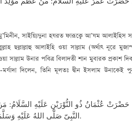
حَضْرَتْ عُمَرُ عَلَيْهِ السَّلَامُ: مَنْ عَظَّمَ مَوْلِدَ النّ
মু’মিনীন, সাইয়্যিদুনা হযরত ফারূক্বে আ’যম আলাইহিস 
লাহ ছল্লাল্লাহু আলাইহি ওয়া সাল্লাম (অর্থাৎ নূরে মুজাস
ইহি ওয়া সাল্লাম উনার পবিত্র বিলাদতী শান মুবারক প্রকাশ দ
ান-মর্যাদা দিলেন, তিনি মূলতঃ দ্বীন ইসলাম উনাকেই প
حَضْرَتْ عُثْمَانُ ذُو النُّوْرَيْنِ عَلَيْهِ السَّلَامُ: مَنْ 
النَّبِىّ صَلَّى اللهُ عَلَيْهِ وَسَلَّمَ فَكَاَنَّـمَا شَهِدَ غَزْوَةَ بَدْرٍ وَّحُنَيْنٍ.