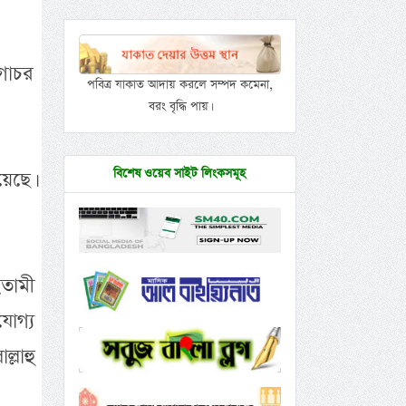
িগোচর
পবিত্র যাকাত আদায় করলে সম্পদ কমেনা,
বরং বৃদ্ধি পায়।
বিশেষ ওয়েব সাইট লিংকসমূহ
েছে।
ইতামী
যোগ্য
লাহু