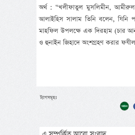
অর্থ : “খলীফাতুল মুসলিমীন, আমীরুল
আলাইহিস সালাম তিনি বলেন, যিনি পবিত্র
মাহফিল উপলক্ষে এক দিরহাম (চার আন
ও হুনাইন জিহাদে অংশগ্রহণ করার ফযীল
ট্যাগসমূহঃ
এ সম্পর্কিত আরো সংবাদ