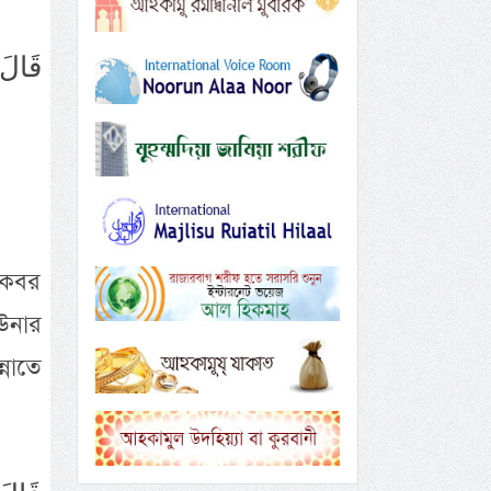
قَالَ 
 আকবর
 উনার
নাতে