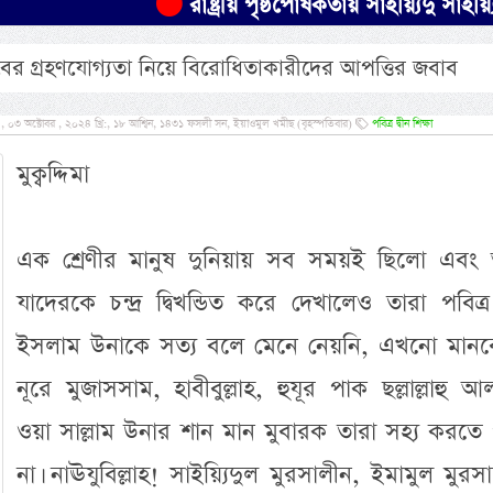
রাষ্ট্রীয় পৃষ্ঠপোষকতায় সাইয়্যিদু সাইয়্
 গ্রহণযোগ্যতা নিয়ে বিরোধিতাকারীদের আপত্তির জবাব
০৩ অক্টোবর , ২০২৪ খ্রি:, ১৮ আশ্বিন, ১৪৩১ ফসলী সন, ইয়াওমুল খমীছ (বৃহস্পতিবার)
পবিত্র দ্বীন শিক্ষা
মুক্বদ্দিমা
এক শ্রেণীর মানুষ দুনিয়ায় সব সময়ই ছিলো এবং
যাদেরকে চন্দ্র দ্বিখন্ডিত করে দেখালেও তারা পবিত্র 
ইসলাম উনাকে সত্য বলে মেনে নেয়নি, এখনো মানবে
নূরে মুজাসসাম, হাবীবুল্লাহ, হুযূর পাক ছল্লাল্লাহু আ
ওয়া সাল্লাম উনার শান মান মুবারক তারা সহ্য করতে
না। নাঊযুবিল্লাহ! সাইয়্যিদুল মুরসালীন, ইমামুল মুরস