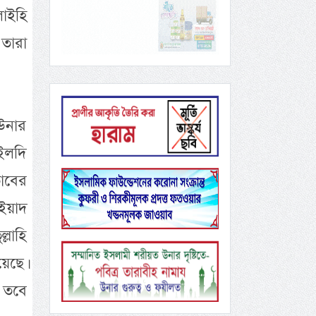
লাইহি
তারা
 উনার
ইলদি
তাবের
’ইয়াদ
লাহি
েছে।
 তবে