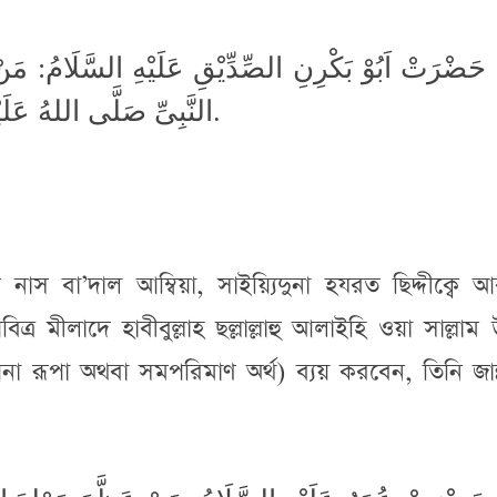
حَضْرَتْ اَبُوْ بَكْرِنِ الصِّدِّيْقِ عَلَيْهِ السَّلَامُ: مَنْ
النَّبِىِّ صَلَّى اللهُ عَلَيْهِ وَسَلَّمَ كَانَ رَفِيْقِىْ فِى الْـجَنَّةِ.
ুন নাস বা’দাল আম্বিয়া, সাইয়্যিদুনা হযরত ছিদ্দীক্বে
 মীলাদে হাবীবুল্লাহ ছল্লাল্লাহু আলাইহি ওয়া সাল্লাম
 রূপা অথবা সমপরিমাণ অর্থ) ব্যয় করবেন, তিনি জান্