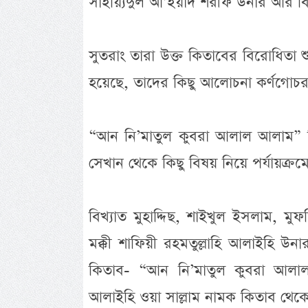
সাইয়্যিদুল আ’ইয়াদ শরীফ উনার আর ব
সুতরাং তারা উক্ত কিতাবের বিরোধিতা শ
হয়েছে, তাদের কিছু আলোচনা কর্ণগোচর
“আন নি’মাতুল কুবরা আলাল আলাম” কি
সেখান থেকে কিছু বিষয় নিয়ে পর্যায়ক্
বিখ্যাত মুহাদ্দিছ, শাইখুল ইসলাম, ম
মক্কী শাফিয়ী রহমতুল্লাহি আলাইহি উনার
কিতাব- “আন নি’মাতুল কুবরা আলাল 
আলাইহি ওয়া সাল্লাম নামক কিতাব থেকে ন