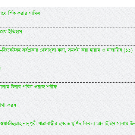
াথে র্শিক করার শামিল
কতময় ইতিহাস
-ক্রিকেটসহ সর্বপ্রকার খেলাধুলা করা, সমর্থন করা হারাম ও নাজায়িয (১১)
জ
 সালাম উনার পবিত্র ওয়াজ শরীফ
রাখা ফরয
য়াজীহুল্লাহ নানুপূরী যাত্রাবাড়ীর হযরত মুর্শিদ কিবলা আলাইহিস সালাম উ