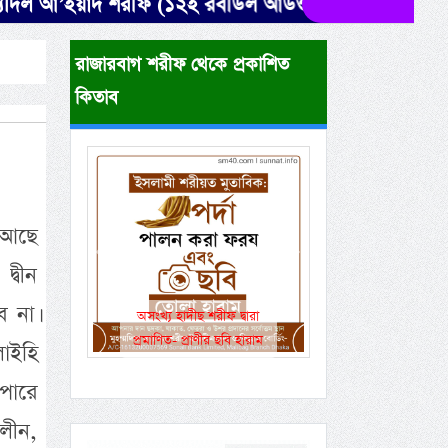
যিদিল আ’ইয়াদ শরীফ (১২ই রবীউল আউওয়াল শরীফ) পালনসহ ১৬ 
রাজারবাগ শরীফ থেকে প্রকাশিত
কিতাব
 আছে
Previous
Next
দ্বীন
 না।
একই রানওয়েতে সামরিক-
বেসামরিক ফ্লাইট!
লাইহি
 পারে
ালীন,