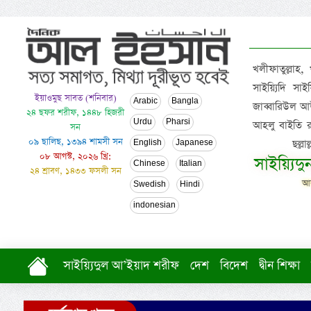
খলীফাতুল্লাহ,
সাইয়্যিদি স
ইয়াওমুছ সাবত (শনিবার)
Arabic
Bangla
জাব্বারিউল আউ
২৪ ছফর শরীফ, ১৪৪৮ হিজরী
Urdu
Pharsi
আহলু বাইতি রসূল
সন
০৯ ছালিছ, ১৩৯৪ শামসী সন
ছল্ল
English
Japanese
০৮ আগস্ট, ২০২৬ খ্রি:
সাইয়্যিদ
Chinese
Italian
২৪ শ্রাবণ, ১৪৩৩ ফসলী সন
আল
Swedish
Hindi
indonesian
সাইয়্যিদুল আ’ইয়াদ শরীফ
দেশ
বিদেশ
দ্বীন শিক্ষা