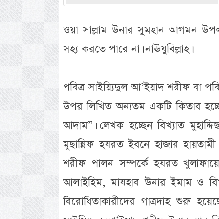
ওয়া সাল্লাম উনার সুমহান আগমন উপল
সহ্য করতে পারে না। নাঊযুবিল্লাহ।
পবিত্র সাইয়্যিদুল আ’ইয়াদ শরীফ বা পবিত্
উপর লিখিত অন্যতম একটি কিতাব হচ্ছ
আদাম”। লেখক হচ্ছেন বিখ্যাত মুহাদ্দি
মুছান্নিফ হযরত ইবনে হাজার হায়তামী 
শরীফ পালন সম্পর্কে হযরত খুলাফায়ে
আলাইহিম, মাযহাব উনার ইমাম ও বিখ
বিরোধিতাকারীদের গাত্রদাহ শুরু হ