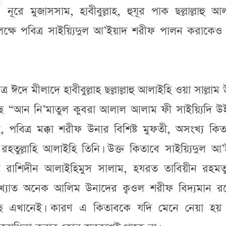
নূরে মুজাসসাম, হাবীবুল্লাহ, হুযূর পাক ছল্লাল্লাহু আ
ক্ষে পবিত্র সাইয়্যিদুল আ’ইয়াদ শরীফ পালন করাকেও 
র ঈদে মীলাদে হাবীবুল্লাহ ছল্লাল্লাহু আলাইহি ওয়া সাল্লাম
ে “আন নি’মাতুল কুবরা আলাল আলাম ফী সাইয়্যিদি উ
ছ, পবিত্র মক্কা শরীফ উনার বিশিষ্ট মুফতী, অসংখ্য কি
রহতুল্লাহি আলাইহি তিনি। উক্ত কিতাবে সাইয়্যিদুল আ
 রাশিদীন আলাইহিমুস সালাম, হযরত তাবিয়ীন রহমতুল্
্যাত অনেক আলিম উনাদের ক্বওল শরীফ বিদ্যমান রয়
য়েছে এখানেই। কারণ এ কিতাবকে যদি মেনে নেয়া হয়