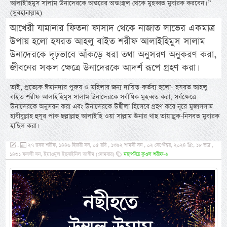
আলাইহিমুস সালাম উনাদেরকে অন্তরের অন্তঃস্থল থেকে মুহব্বত মুবারক করবেন। ”
(সুবহানাল্লাহ)
আখেরী যামানার ফিতনা ফাসাদ থেকে নাজাত লাভের একমাত্র
উপায় হলো হযরত আহলু বাইত শরীফ আলাইহিমুস সালাম
উনাদেরকে দৃঢ়ভাবে আঁকড়ে ধরা তথা অনুসরণ অনুকরণ করা,
জীবনের সকল ক্ষেত্রে উনাদেরকে আদর্শ রূপে গ্রহণ করা।
তাই, প্রত্যেক ঈমানদার পুরুষ ও মহিলার জন্য দায়িত্ব-কর্তব্য হলো- হযরত আহলু
বাইত শরীফ আলাইহিমুস সালাম উনাদেরকে সর্বাধিক মুহব্বত করা, সর্বক্ষেত্রে
উনাদেরকে অনুসরন করা এবং উনাদেরকে উছীলা হিসেবে গ্রহণ করে নূরে মুজাসসাম
হাবীবুল্লাহ হুযূর পাক ছল্লাল্লাহু আলাইহি ওয়া সাল্লাম উনার খাছ তায়াল্লুক-নিসবত মুবারক
হাছিল করা।
,
২৭ ছফর শরীফ, ১৪৪৬ হিজরী সন, ০৫ রবি , ১৩৯২ শামসী সন , ০২ সেপ্টেম্বর, ২০২৪ খ্রি:, ১৮ ভাদ্র ,
১৪৩১ ফসলী সন, ইয়াওমুল ইছনাইনিল আযীম (সোমবার)
মহাপবিত্র ক্বওল শরীফ-২