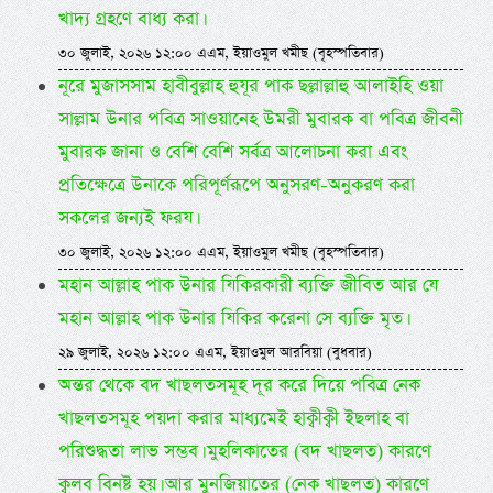
খাদ্য গ্রহণে বাধ্য করা।
৩০ জুলাই, ২০২৬ ১২:০০ এএম, ইয়াওমুল খমীছ (বৃহস্পতিবার)
নূরে মুজাসসাম হাবীবুল্লাহ হুযূর পাক ছল্লাল্লাহু আলাইহি ওয়া
সাল্লাম উনার পবিত্র সাওয়ানেহ উমরী মুবারক বা পবিত্র জীবনী
মুবারক জানা ও বেশি বেশি সর্বত্র আলোচনা করা এবং
প্রতিক্ষেত্রে উনাকে পরিপূর্ণরূপে অনুসরণ-অনুকরণ করা
সকলের জন্যই ফরয।
৩০ জুলাই, ২০২৬ ১২:০০ এএম, ইয়াওমুল খমীছ (বৃহস্পতিবার)
মহান আল্লাহ পাক উনার যিকিরকারী ব্যক্তি জীবিত আর যে
মহান আল্লাহ পাক উনার যিকির করেনা সে ব্যক্তি মৃত।
২৯ জুলাই, ২০২৬ ১২:০০ এএম, ইয়াওমুল আরবিয়া (বুধবার)
অন্তর থেকে বদ খাছলতসমূহ দূর করে দিয়ে পবিত্র নেক
খাছলতসমূহ পয়দা করার মাধ্যমেই হাক্বীক্বী ইছলাহ বা
পরিশুদ্ধতা লাভ সম্ভব। মুহলিকাতের (বদ খাছলত) কারণে
ক্বলব বিনষ্ট হয়। আর মুনজিয়াতের (নেক খাছলত) কারণে