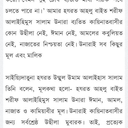
চলতে পারে না। ’ আমার হযরত আহলু বাইত শরীফ
আলাইহিমুস সালাম উনারা ব্যতিত কায়িনাতবাসীর
কোন উছীলা নেই, ঈমান নেই, আমলের কবুলিয়ত
নেই, নাজাতের নিশ্চয়তা নেই। উনারাই সব কিছুর
মূল এবং মালিক
সাইয়্যিদাতুনা হযরত উম্মুল উমাম আলাইহাস সালাম
তিনি বলেন, মূলকথা হলো- হযরত আহলু বাইত
শরীফ আলাইহিমুস সালাম উনারা ঈমান, আমল,
নাজাত ও কামিয়াবীর মূল। উনারাই কায়িনাতবাসীর
জন্য সর্বশ্রেষ্ঠ উছীলা মুবারক। তাই, প্রত্যেক