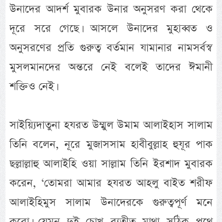
উনাদের আদর্শ মুবারক উনার অনুসরণ করা থেকে
দূরে সরে গেছে। আসলে উনাদের মুহাব্বত ও
অনুসরণের প্রতি গুরুত্ব বর্তমান যামানার নামসর্বস্ব
মুসলমানদের অন্তরে নেই বলেই তাদের ঈমানী
শক্তিও নেই।
সাইয়্যিদাতুনা হযরত উম্মুল উমাম আলাইহাস সালাম
তিনি বলেন, নূরে মুজাসসাম হাবীবুল্লাহ হুযূর পাক
ছল্লাল্লাহু আলাইহি ওয়া সাল্লাম তিনি ইরশাদ মুবারক
করেন, ‘তোমরা আমার হযরত আহলু বাইত শরীফ
আলাইহিমুস সালাম উনাদেরকে গুরুত্বপূর্ণ মনে
করো। যেমন দুই চোখ ব্যতীত মাথা সঠিক পথে