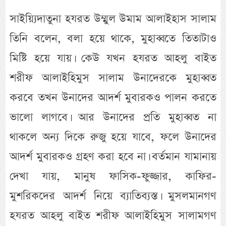
সাইয়্যিদাতুনা হযরত উম্মুল উমাম আলাইহাস সালাম
তিনি বলেন, বলা হয়ে থাকে, মুহাব্বতে তিতাটাও
মিষ্টি হয়ে যায়। কেউ যখন হযরত আহলু বাইত
শরীফ আলাইহিমুস সালাম উনাদেরকে মুহাব্বত
করবে তখন উনাদের আদর্শ মুবারকও পালন করতে
ভালো লাগবে। আর উনাদের প্রতি মুহাব্বত না
থাকলে অন্য দিকে রুজু হয়ে যাবে, ফলে উনাদের
আদর্শ মুবারকও গ্রহণ করা হবে না। বর্তমান যামানায়
দেখা যায়, মানুষ ফাসিক-ফুজ্জার, কাফির-
মুশরিকদের আদর্শ নিয়ে ব্যাতিব্যস্ত। মুসলমানগণ
হযরত আহলু বাইত শরীফ আলাইহিমুস সালামগণ