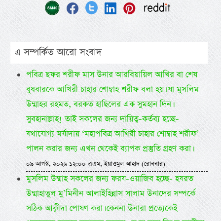
এ সম্পর্কিত আরো সংবাদ
পবিত্র ছফর শরীফ মাস উনার আরবিয়ায়িল আখির বা শেষ
বুধবারকে আখিরী চাহার শোম্বাহ শরীফ বলা হয়। যা মুসলিম
উম্মাহর রহমত, বরকত হাছিলের এক সুমহান দিন।
সুবহানাল্লাহ! তাই সকলের জন্য দায়িত্ব-কর্তব্য হচ্ছে-
যথাযোগ্য মর্যাদায় ‘মহাপবিত্র আখিরী চাহার শোম্বাহ শরীফ’
পালন করার জন্য এখন থেকেই ব্যাপক প্রস্তুতি গ্রহণ করা।
০৯ আগস্ট, ২০২৬ ১২:০০ এএম, ইয়াওমুল আহাদ (রোববার)
মুসলিম উম্মাহ সকলের জন্য ফরয-ওয়াজিব হচ্ছে- হযরত
উম্মাহাতুল মু’মিনীন আলাইহিন্নাস সালাম উনাদের সম্পর্কে
সঠিক আক্বীদা পোষণ করা। কেননা উনারা প্রত্যেকেই