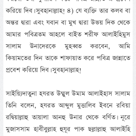
করিয়ে দিব। সুবহানাল্লাহ! ৪) যে ব্যক্তি তার কলব বা
অন্তর দ্বারা এবং যবান বা মুখ দ্বারা উভয় দিক থেকে
আমার পবিত্রতম আহলে বাইত শরীফ আলাইহিমুস
সালাম উনাদেরকে মুহব্বত করবেন, আমি
কিয়ামতের দিন তাকে শাফায়াত করে পবিত্র জান্নাতে
প্রবেশ করিয়ে দিব। সুবহানাল্লাহ!
সাইয়্যিদাতুনা হযরত উম্মুল উমাম আলাইহাস সালাম
তিনি বলেন, হযরত আব্দুল মুত্তালিব ইবনে রবিয়া
রদ্বিয়াল্লাহু তায়ালা আনহু উনার থেকে বর্ণিত। নূরে
মুজাসসাম হাবীবুল্লাহ হুযূর পাক ছল্লাল্লাহু আলাইহি