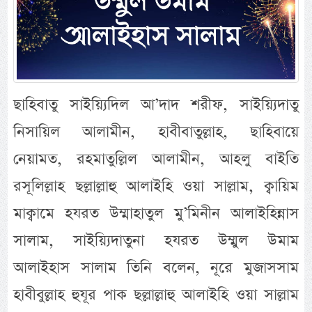
ছাহিবাতু সাইয়্যিদিল আ’দাদ শরীফ, সাইয়্যিদাতু
নিসায়িল আলামীন, হাবীবাতুল্লাহ, ছাহিবায়ে
নেয়ামত, রহমাতুল্লিল আলামীন, আহলু বাইতি
রসূলিল্লাহ ছল্লাল্লাহু আলাইহি ওয়া সাল্লাম, ক্বায়িম
মাক্বামে হযরত উম্মাহাতুল মু’মিনীন আলাইহিন্নাস
সালাম, সাইয়্যিদাতুনা হযরত উম্মুল উমাম
আলাইহাস সালাম তিনি বলেন, নূরে মুজাসসাম
হাবীবুল্লাহ হুযূর পাক ছল্লাল্লাহু আলাইহি ওয়া সাল্লাম