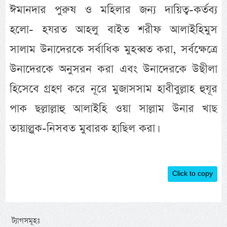
ঈমানদার পুরুষ ও মহিলার জন্য দায়িত্ব-কর্তব্য
হলো- হযরত আহলু বাইত শরীফ আলাইহিমুস
সালাম উনাদেরকে সর্বাধিক মুহব্বত করা, সর্বক্ষেত্রে
উনাদেরকে অনুসরন করা এবং উনাদেরকে উছীলা
হিসেবে গ্রহণ করে নূরে মুজাসসাম হাবীবুল্লাহ হুযূর
পাক ছল্লাল্লাহু আলাইহি ওয়া সাল্লাম উনার খাছ
তায়াল্লুক-নিসবত মুবারক হাছিল করা।
Click to copy
ট্যাগসমূহঃ