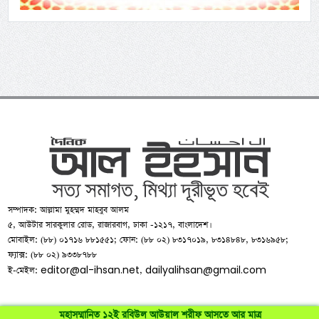
সম্পাদক: আল্লামা মুহম্মদ মাহবুব আলম
৫, আউটার সারকুলার রোড, রাজারবাগ, ঢাকা -১২১৭, বাংলাদেশ।
মোবাইল: (৮৮) ০১৭১৬ ৮৮১৫৫১; ফোন: (৮৮ ০২) ৮৩১৭০১৯, ৮৩১৪৮৪৮, ৮৩১৬৯৫৮;
ফ্যাক্স: (৮৮ ০২) ৯৩৩৮৭৮৮
editor@al-ihsan.net
dailyalihsan@gmail.com
ই-মেইল:
,
মহাসম্মানিত ১২ই রবিউল আউয়াল শরীফ আসতে আর মাত্র