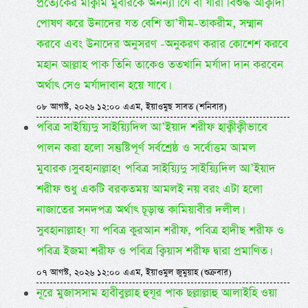
প্রত্যেকের মাক্বাম মুবারকে অনন্যা। যে বা যারা বিশুদ্ধ আক্বীদা
পোষণ করে উনাদের যত বেশি তা’যীম-তাকরীম, সম্মান
করবে এবং উনাদের অনুসরণ -অনুকরণ করার কোশেশ করবে
মহান আল্লাহ পাক তিনি তাকেও ততখানি মর্যাদা দান করবেন
অর্থাৎ সেও মর্যাদাবান হয়ে যাবে।
০৮ আগস্ট, ২০২৬ ১২:০০ এএম, ইয়াওমুছ সাবত (শনিবার)
পবিত্র সাইয়্যিদু সাইয়্যিদিল আ’ইয়াদ শরীফ হাক্বীক্বীভাবে
পালন করা হলো সন্তুষ্টিপূর্ণ সর্বশ্রেষ্ঠ ও সর্বোত্তম আমল
মুবারক। সুবহানাল্লাহ! পবিত্র সাইয়্যিদু সাইয়্যিদিল আ’ইয়াদ
শরীফ শুধু একটি বরকতময় আমলই নয় বরং এটা হলো
নাজাতের সনদপত্র অর্থাৎ চূড়ান্ত কামিয়াবীর দলীল।
সুবহানাল্লাহ! যা পবিত্র কুরআন শরীফ, পবিত্র হাদীছ শরীফ ও
পবিত্র ইজমা শরীফ ও পবিত্র ক্বিয়াস শরীফ দ্বারা প্রমাণিত।
০৭ আগস্ট, ২০২৬ ১২:০০ এএম, ইয়াওমুল জুমুয়াহ (শুক্রবার)
নূরে মুজাসসাম হাবীবুল্লাহ হুযূর পাক ছল্লাল্লাহু আলাইহি ওয়া