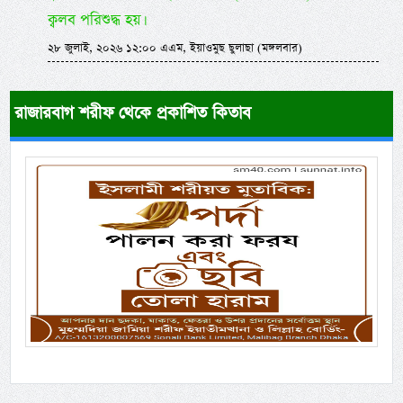
ক্বলব পরিশুদ্ধ হয়।
২৮ জুলাই, ২০২৬ ১২:০০ এএম, ইয়াওমুছ ছুলাছা (মঙ্গলবার)
রাজারবাগ শরীফ থেকে প্রকাশিত কিতাব
Previous
Next