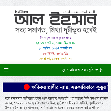
ইয়াওমুল আহাদ (রোববার)
২৫ ছফর শরীফ, ১৪৪৮ হিজরী সন
১০ ছালিছ, ১৩৯৪ শামসী সন
০৯ আগস্ট, ২০২৬ খ্রি:
২৫ শ্রাবণ, ১৪৩৩ ফসলী সন
নামাজের সময়সুচি দেখুন
ক্ষতিকর প্রাণীর ন্যায়, সরকারিভাবে কুকুর নিধ
নূরে মুজাসসাম হাবীবুল্লাহ হুযূর পাক ছল্লাল্লাহু আলাইহি ওয়া সাল্লাম তিনি ইরশাদ মুবারক
করেন, “তোমাদের মধ্যে (কিয়ামতের দিন, মুছীবতের দিন) ঐ ব্যক্তিই পুলছিরাতের
উপর অটল ও স্থির থাকবেন, যিনি আমার পবিত্রতম হযরত আহলে বাইত শরীফ