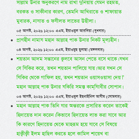
সাল্লাম উনার অনুকরণে নাম রাখা দুনিয়ায় যেমন রহমত,
বরকত ও সাকীনার কারণ, তেমনি আখিরাতে ও শাফায়াত
মুবারক, নাযাত ও ফযীলত লাভের উছীলা।
০৫ আগস্ট, ২০২৬ ১২:০০ এএম, ইয়াওমুল আরবিয়া (বুধবার)
প্রাণহীন নামায মহান আল্লাহ পাক উনার নিকট মূল্যহীন।
০৪ আগস্ট, ২০২৬ ১২:০০ এএম, ইয়াওমুছ ছুলাছা (মঙ্গলবার)
শয়তান আদম সন্তানের ক্বলবে আসন পেতে বসে থাকে। যখন
সে যিকির করে, তখন শয়তান পালিয়ে যায়। আর যখন সে
যিকির থেকে গাফিল হয়, তখন শয়তান ওয়াসওয়াসা দেয়।”
মহান আল্লাহ পাক উনার যকিরি সমস্ত কামযি়াবীর সোপান।
০৩ আগস্ট, ২০২৬ ১২:০০ এএম, ইয়াওমুল ইছনাইনিল আযীম (সোমবার)
মহান আল্লাহ পাক তিনি যার অন্তরকে প্রসারিত করেন তাকেই
হিদায়েত দান করেন। কিভাবে হিদায়েত লাভ করা যাবে আর
কি কারণে হিদায়েত থেকে মাহরূম হয়ে যাবে সে বিষয়ে
হাক্বীক্বী ইলম হাছিল করতে হলে কামিল শায়েখ বা