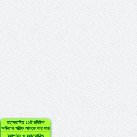
মহাসম্মানিত ১২ই রবিউল
আউয়াল শরীফ আসতে আর মাত্র
মহাপবিত্র ও মহাসম্মানিত