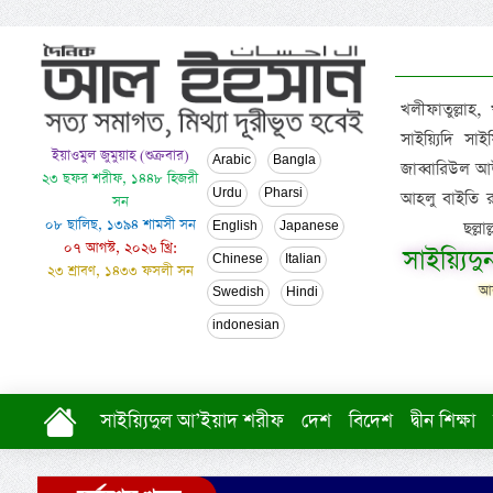
খলীফাতুল্লাহ,
সাইয়্যিদি স
ইয়াওমুল জুমুয়াহ (শুক্রবার)
Arabic
Bangla
জাব্বারিউল আউ
২৩ ছফর শরীফ, ১৪৪৮ হিজরী
Urdu
Pharsi
আহলু বাইতি রসূল
সন
০৮ ছালিছ, ১৩৯৪ শামসী সন
ছল্ল
English
Japanese
০৭ আগস্ট, ২০২৬ খ্রি:
সাইয়্যিদ
Chinese
Italian
২৩ শ্রাবণ, ১৪৩৩ ফসলী সন
আল
Swedish
Hindi
indonesian
সাইয়্যিদুল আ’ইয়াদ শরীফ
দেশ
বিদেশ
দ্বীন শিক্ষা