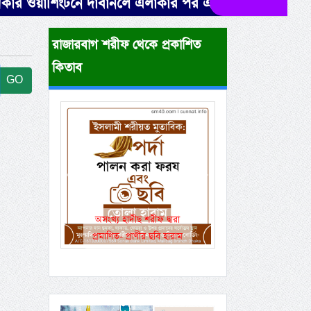
ওয়াশিংটনে দাবানলে এলাকার পর এলাকা বাড়ি-গাড়িসহ এভাবে
রাজারবাগ শরীফ থেকে প্রকাশিত
কিতাব
GO
Previous
Next
অসংখ্য হাদীছ শরীফ দ্বারা
একই রানওয়েতে সামর
প্রমাণিত- প্রাণীর ছবি হারাম
বেসামরিক ফ্লাইট!