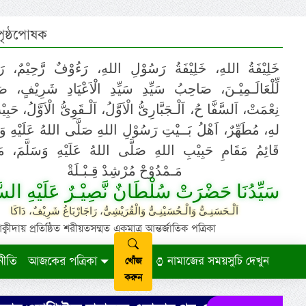
 পৃষ্ঠপোষক
خَلِيْفَةُ اللهِ، خَلِيْفَةُ رَسُوْلِ اللهِ، رَءُوْفٌ رَّحِيْمٌ، رَ
لِّلْعَالَـمِيْـنَ، صَاحِبُ سَيِّدِ سَيِّدِ الْاَعْيَادِ شَرِيْفٍ، 
نِعْمَتْ، اَلسَّفَّا حُ، اَلْـجَبَّارِىُّ الْاَوَّلُ، اَلْـقَوِىُّ الْاَوَّلُ، حَب
لهِ، مُطَهِّرٌ، اَهْلُ بَــيْتِ رَسُوْلِ اللهِ صَلَّى اللهُ عَلَيْهِ وَ،
قَائِمُ مَقَامِ حَبِيْبِ اللهِ صَلَّى اللهُ عَلَيْهِ وَسَلَّمَ، مَوْ
مَـمْدُوْحْ مُرْشِدْ قِـبْـلَةْ
سَيِّدُنَا حَضْرَتْ سُلْطَانٌ نَّصِيْـرٌ عَلَيْهِ السَّ
اَلْـحَسَنِـىُّ وَالْـحُسَيْنِـىُّ وَالْقُرَيْشِىُّ، رَاجَارْبَاغُ شَرِيْفٌ، دَاكَا
ায় প্রতিষ্ঠিত শরীয়তসম্মত একমাত্র আন্তর্জাতিক পত্রিকা
নীতি
আজকের পত্রিকা
নামাজের সময়সুচি দেখুন
খোঁজ
করুন