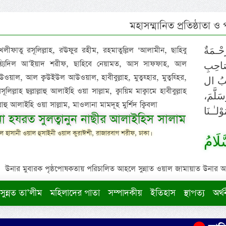
মহাসম্মানিত প্রতিষ্ঠাতা ও
 খলীফাতু রসূলিল্লাহ, রঊফুর রহীম, রহমাতুল্লিল ‘আলামীন, ছাহিবু
حْـمَةٌ
াইয়্যিদিল আ’ইয়াদ শরীফ, ছাহিবে নেয়ামত, আস সাফফাহ, আল
صَاحِبِ
ওয়াল, আল ক্বউইউল আউওয়াল, হাবীবুল্লাহ, মুত্বহ্হার, মুত্বহ্হির,
ِيْبُ ال
িল্লাহ ছল্লাল্লাহু আলাইহি ওয়া সাল্লাম, ক্বায়িম মাক্বামে হাবীবুল্লাহ
سَلَّمَ
াল্লাহু আলাইহি ওয়া সাল্লাম, মাওলানা মামদূহ মুর্শিদ ক্বিবলা
لـٰـنَا
ুনা হযরত সুলত্বানুন নাছীর আলাইহিস সালাম
 হাসানী ওয়াল হুসাইনী ওয়াল কুরাঈশী, রাজারবাগ শরীফ, ঢাকা।
لَامُ
উনার মুবারক পৃষ্ঠপোষকতায় পরিচালিত আহলে সুন্নাত ওয়াল জামায়াত উনার আক্বীদ
সুন্নত তা’লীম
মহিলাদের পাতা
সম্পাদকীয়
ইতিহাস
স্থাপত্য
অর্থ