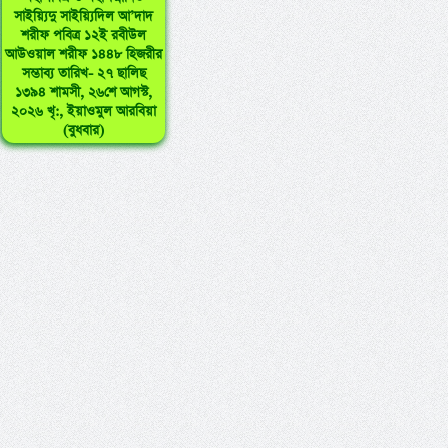
সাইয়্যিদু সাইয়্যিদিল আ’দাদ
শরীফ পবিত্র ১২ই রবীউল
আউওয়াল শরীফ ১৪৪৮ হিজরীর
সম্ভাব্য তারিখ- ২৭ ছালিছ
১৩৯৪ শামসী, ২৬শে আগস্ট,
২০২৬ খৃ:, ইয়াওমুল আরবিয়া
(বুধবার)