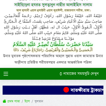
সাইয়্যিদুনা হযরত সুলত্বানুন নাছীর আলাইহিস সালাম
আল হাসানী ওয়াল হুসাইনী ওয়াল কুরাঈশী, রাজারবাগ শরীফ, ঢাকা।
خَلِيْفَةُ اللهِ، خَلِيْفَةُ رَسُوْلِ اللهِ، رَءُوْفٌ رَّحِيْمٌ، رَحْـمَةٌ لِّلْعَالَـمِيْـنَ،
صَاحِبُ سَيِّدِ سَيِّدِ الْاَعْيَادِ شَرِيْفٍ، صَاحِبِ نِعْمَتْ، اَلسَّفَّا حُ، اَلْـجَبَّارِىُّ
الْاَوَّلُ، اَلْـقَوِىُّ الْاَوَّلُ، حَبِيْبُ ال لهِ، مُطَهِّرٌ، اَهْلُ بَــيْتِ رَسُوْلِ اللهِ
صَلَّى اللهُ عَلَيْهِ وَسَلَّمَ، قَائِمُ مَقَامِ حَبِيْبِ اللهِ صَلَّى اللهُ عَلَيْهِ وَسَلَّمَ،
مَوْلـٰـنَا مَـمْدُوْحْ مُرْشِدْ قِـبْـلَةْ
سَيِّدُنَا حَضْرَتْ سُلْطَانٌ نَّصِيْـرٌ عَلَيْهِ السَّلَامُ
اَلْـحَسَنِـىُّ وَالْـحُسَيْنِـىُّ وَالْقُرَيْشِىُّ، رَاجَارْبَاغُ شَرِيْفٌ، دَاكَا
উনার মুবারক পৃষ্ঠপোষকতায় পরিচালিত আহলে সুন্নাত ওয়াল জামায়াত উনার
আক্বীদায় প্রতিষ্ঠিত শরীয়তসম্মত একমাত্র আন্তর্জাতিক পত্রিকা
নামাজের সময়সুচি দেখুন
সাতক্ষীরায় ট্রাকচাপ
প্রথম পাতা
ট্যাগ
সুলতান