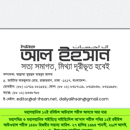
সম্পাদক: আল্লামা মুহম্মদ মাহবুব আলম
৫, আউটার সারকুলার রোড, রাজারবাগ, ঢাকা -১২১৭, বাংলাদেশ।
মোবাইল: (৮৮) ০১৭১৬ ৮৮১৫৫১; ফোন: (৮৮ ০২) ৮৩১৭০১৯, ৮৩১৪৮৪৮, ৮৩১৬৯৫৮;
ফ্যাক্স: (৮৮ ০২) ৯৩৩৮৭৮৮
editor@al-ihsan.net
dailyalihsan@gmail.com
ই-মেইল:
,
মহাসম্মানিত ১২ই রবিউল আউয়াল শরীফ আসতে আর মাত্র
মহাপবিত্র ও মহাসম্মানিত সাইয়্যিদু সাইয়্যিদিল আ’দাদ শরীফ পবিত্র ১২ই রবীউল
আউওয়াল শরীফ ১৪৪৮ হিজরীর সম্ভাব্য তারিখ- ২৭ ছালিছ ১৩৯৪ শামসী, ২৬শে আগস্ট,
©
al-ihsan.net
2007-2026. All Rights Reserved | Developed by: