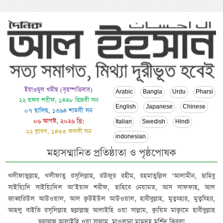
ইয়াওমুল খমীছ (বৃহস্পতিবার)
Arabic
Bangla
Urdu
Pharsi
২২ ছফর শরীফ, ১৪৪৮ হিজরী সন
English
Japanese
Chinese
০৭ ছালিছ, ১৩৯৪ শামসী সন
০৬ আগস্ট, ২০২৬ খ্রি:
Italian
Swedish
Hindi
২২ শ্রাবণ, ১৪৩৩ ফসলী সন
indonesian
মহাসম্মানিত প্রতিষ্ঠাতা ও পৃষ্ঠপোষক
খলীফাতুল্লাহ, খলীফাতু রসূলিল্লাহ, রঊফুর রহীম, রহমাতুল্লিল ‘আলামীন, ছাহিবু
সাইয়্যিদি সাইয়্যিদিল আ’ইয়াদ শরীফ, ছাহিবে নেয়ামত, আস সাফফাহ, আল
জাব্বারিউল আউওয়াল, আল ক্বউইউল আউওয়াল, হাবীবুল্লাহ, মুত্বহ্হার, মুত্বহ্হির,
আহলু বাইতি রসূলিল্লাহ ছল্লাল্লাহু আলাইহি ওয়া সাল্লাম, ক্বায়িম মাক্বামে হাবীবুল্লাহ
ছল্লাল্লাহু আলাইহি ওয়া সাল্লাম, মাওলানা মামদূহ মুর্শিদ ক্বিবলা