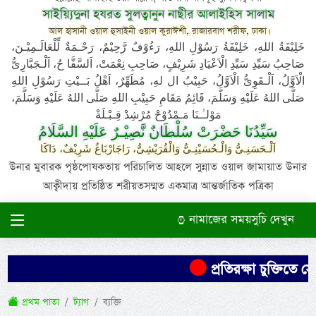
সাইয়্যিদুনা হযরত সুলত্বানুন নাছীর আলাইহিস সালাম
আল হাসানী ওয়াল হুসাইনী ওয়াল কুরাঈশী, রাজারবাগ শরীফ, ঢাকা।
خَلِيْفَةُ اللهِ، خَلِيْفَةُ رَسُوْلِ اللهِ، رَءُوْفٌ رَّحِيْمٌ، رَحْـمَةٌ لِّلْعَالَـمِيْـنَ،
صَاحِبُ سَيِّدِ سَيِّدِ الْاَعْيَادِ شَرِيْفٍ، صَاحِبِ نِعْمَتْ، اَلسَّفَّا حُ، اَلْـجَبَّارِىُّ
الْاَوَّلُ، اَلْـقَوِىُّ الْاَوَّلُ، حَبِيْبُ ال لهِ، مُطَهِّرٌ، اَهْلُ بَــيْتِ رَسُوْلِ اللهِ
صَلَّى اللهُ عَلَيْهِ وَسَلَّمَ، قَائِمُ مَقَامِ حَبِيْبِ اللهِ صَلَّى اللهُ عَلَيْهِ وَسَلَّمَ،
مَوْلـٰـنَا مَـمْدُوْحْ مُرْشِدْ قِـبْـلَةْ
سَيِّدُنَا حَضْرَتْ سُلْطَانٌ نَّصِيْـرٌ عَلَيْهِ السَّلَامُ
اَلْـحَسَنِـىُّ وَالْـحُسَيْنِـىُّ وَالْقُرَيْشِىُّ، رَاجَارْبَاغُ شَرِيْفٌ، دَاكَا
উনার মুবারক পৃষ্ঠপোষকতায় পরিচালিত আহলে সুন্নাত ওয়াল জামায়াত উনার
আক্বীদায় প্রতিষ্ঠিত শরীয়তসম্মত একমাত্র আন্তর্জাতিক পত্রিকা
নামাজের সময়সুচি দেখুন
প্রতিরক্ষা চুক্তিতে স
প্রথম পাতা
ট্যাগ
ব্যক্তি