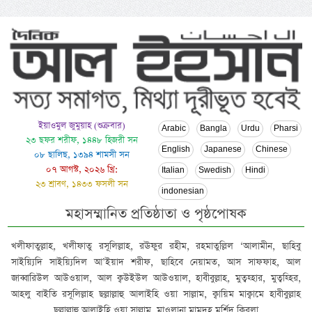
ইয়াওমুল জুমুয়াহ (শুক্রবার)
Arabic
Bangla
Urdu
Pharsi
২৩ ছফর শরীফ, ১৪৪৮ হিজরী সন
English
Japanese
Chinese
০৮ ছালিছ, ১৩৯৪ শামসী সন
০৭ আগস্ট, ২০২৬ খ্রি:
Italian
Swedish
Hindi
২৩ শ্রাবণ, ১৪৩৩ ফসলী সন
indonesian
মহাসম্মানিত প্রতিষ্ঠাতা ও পৃষ্ঠপোষক
খলীফাতুল্লাহ, খলীফাতু রসূলিল্লাহ, রঊফুর রহীম, রহমাতুল্লিল ‘আলামীন, ছাহিবু
সাইয়্যিদি সাইয়্যিদিল আ’ইয়াদ শরীফ, ছাহিবে নেয়ামত, আস সাফফাহ, আল
জাব্বারিউল আউওয়াল, আল ক্বউইউল আউওয়াল, হাবীবুল্লাহ, মুত্বহ্হার, মুত্বহ্হির,
আহলু বাইতি রসূলিল্লাহ ছল্লাল্লাহু আলাইহি ওয়া সাল্লাম, ক্বায়িম মাক্বামে হাবীবুল্লাহ
ছল্লাল্লাহু আলাইহি ওয়া সাল্লাম, মাওলানা মামদূহ মুর্শিদ ক্বিবলা