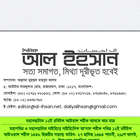
সম্পাদক: আল্লামা মুহম্মদ মাহবুব আলম
৫, আউটার সারকুলার রোড, রাজারবাগ, ঢাকা -১২১৭, বাংলাদেশ।
মোবাইল: (৮৮) ০১৭১৬ ৮৮১৫৫১; ফোন: (৮৮ ০২) ৮৩১৭০১৯, ৮৩১৪৮৪৮, ৮৩১৬৯৫৮;
ফ্যাক্স: (৮৮ ০২) ৯৩৩৮৭৮৮
editor@al-ihsan.net
dailyalihsan@gmail.com
ই-মেইল:
,
মহাসম্মানিত ১২ই রবিউল আউয়াল শরীফ আসতে আর মাত্র
মহাপবিত্র ও মহাসম্মানিত সাইয়্যিদু সাইয়্যিদিল আ’দাদ শরীফ পবিত্র ১২ই রবীউল
আউওয়াল শরীফ ১৪৪৮ হিজরীর সম্ভাব্য তারিখ- ২৭ ছালিছ ১৩৯৪ শামসী, ২৬শে আগস্ট,
©
al-ihsan.net
2007-2026. All Rights Reserved | Developed by: