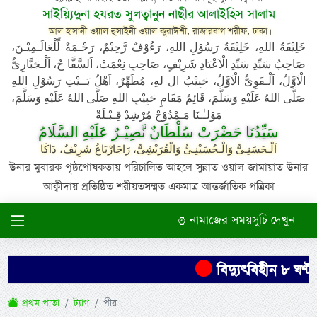
সাইয়্যিদুনা হযরত সুলত্বানুন নাছীর আলাইহিস সালাম
আল হাসানী ওয়াল হুসাইনী ওয়াল কুরাঈশী, রাজারবাগ শরীফ, ঢাকা।
خَلِيْفَةُ اللهِ، خَلِيْفَةُ رَسُوْلِ اللهِ، رَءُوْفٌ رَّحِيْمٌ، رَحْـمَةٌ لِّلْعَالَـمِيْـنَ،
صَاحِبُ سَيِّدِ سَيِّدِ الْاَعْيَادِ شَرِيْفٍ، صَاحِبِ نِعْمَتْ، اَلسَّفَّا حُ، اَلْـجَبَّارِىُّ
الْاَوَّلُ، اَلْـقَوِىُّ الْاَوَّلُ، حَبِيْبُ ال لهِ، مُطَهِّرٌ، اَهْلُ بَــيْتِ رَسُوْلِ اللهِ
صَلَّى اللهُ عَلَيْهِ وَسَلَّمَ، قَائِمُ مَقَامِ حَبِيْبِ اللهِ صَلَّى اللهُ عَلَيْهِ وَسَلَّمَ،
مَوْلـٰـنَا مَـمْدُوْحْ مُرْشِدْ قِـبْـلَةْ
سَيِّدُنَا حَضْرَتْ سُلْطَانٌ نَّصِيْـرٌ عَلَيْهِ السَّلَامُ
اَلْـحَسَنِـىُّ وَالْـحُسَيْنِـىُّ وَالْقُرَيْشِىُّ، رَاجَارْبَاغُ شَرِيْفٌ، دَاكَا
উনার মুবারক পৃষ্ঠপোষকতায় পরিচালিত আহলে সুন্নাত ওয়াল জামায়াত উনার
আক্বীদায় প্রতিষ্ঠিত শরীয়তসম্মত একমাত্র আন্তর্জাতিক পত্রিকা
নামাজের সময়সুচি দেখুন
বিদ্যুৎবিহীন ৮ ঘণ্ট
প্রথম পাতা
ট্যাগ
পীর