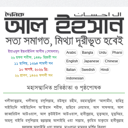
ইয়াওমুল ইছনাইনিল আযীম (সোমবার)
Arabic
Bangla
Urdu
Pharsi
২৬ ছফর শরীফ, ১৪৪৮ হিজরী সন
English
Japanese
Chinese
১১ ছালিছ, ১৩৯৪ শামসী সন
১০ আগস্ট, ২০২৬ খ্রি:
Italian
Swedish
Hindi
২৬ শ্রাবণ, ১৪৩৩ ফসলী সন
indonesian
মহাসম্মানিত প্রতিষ্ঠাতা ও পৃষ্ঠপোষক
খলীফাতুল্লাহ, খলীফাতু রসূলিল্লাহ, রঊফুর রহীম, রহমাতুল্লিল ‘আলামীন, ছাহিবু
সাইয়্যিদি সাইয়্যিদিল আ’ইয়াদ শরীফ, ছাহিবে নেয়ামত, আস সাফফাহ, আল
জাব্বারিউল আউওয়াল, আল ক্বউইউল আউওয়াল, হাবীবুল্লাহ, মুত্বহ্হার, মুত্বহ্হির,
আহলু বাইতি রসূলিল্লাহ ছল্লাল্লাহু আলাইহি ওয়া সাল্লাম, ক্বায়িম মাক্বামে হাবীবুল্লাহ
ছল্লাল্লাহু আলাইহি ওয়া সাল্লাম, মাওলানা মামদূহ মুর্শিদ ক্বিবলা