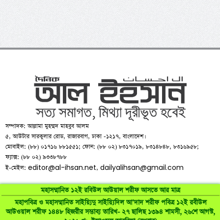
সম্পাদক: আল্লামা মুহম্মদ মাহবুব আলম
৫, আউটার সারকুলার রোড, রাজারবাগ, ঢাকা -১২১৭, বাংলাদেশ।
মোবাইল: (৮৮) ০১৭১৬ ৮৮১৫৫১; ফোন: (৮৮ ০২) ৮৩১৭০১৯, ৮৩১৪৮৪৮, ৮৩১৬৯৫৮;
ফ্যাক্স: (৮৮ ০২) ৯৩৩৮৭৮৮
editor@al-ihsan.net
dailyalihsan@gmail.com
ই-মেইল:
,
মহাসম্মানিত ১২ই রবিউল আউয়াল শরীফ আসতে আর মাত্র
মহাপবিত্র ও মহাসম্মানিত সাইয়্যিদু সাইয়্যিদিল আ’দাদ শরীফ পবিত্র ১২ই রবীউল
আউওয়াল শরীফ ১৪৪৮ হিজরীর সম্ভাব্য তারিখ- ২৭ ছালিছ ১৩৯৪ শামসী, ২৬শে আগস্ট,
©
al-ihsan.net
2007-2026. All Rights Reserved | Developed by: