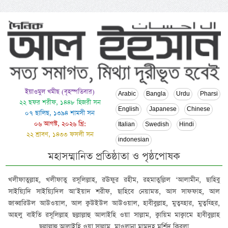
ইয়াওমুল খমীছ (বৃহস্পতিবার)
Arabic
Bangla
Urdu
Pharsi
২২ ছফর শরীফ, ১৪৪৮ হিজরী সন
English
Japanese
Chinese
০৭ ছালিছ, ১৩৯৪ শামসী সন
০৬ আগস্ট, ২০২৬ খ্রি:
Italian
Swedish
Hindi
২২ শ্রাবণ, ১৪৩৩ ফসলী সন
indonesian
মহাসম্মানিত প্রতিষ্ঠাতা ও পৃষ্ঠপোষক
খলীফাতুল্লাহ, খলীফাতু রসূলিল্লাহ, রঊফুর রহীম, রহমাতুল্লিল ‘আলামীন, ছাহিবু
সাইয়্যিদি সাইয়্যিদিল আ’ইয়াদ শরীফ, ছাহিবে নেয়ামত, আস সাফফাহ, আল
জাব্বারিউল আউওয়াল, আল ক্বউইউল আউওয়াল, হাবীবুল্লাহ, মুত্বহ্হার, মুত্বহ্হির,
আহলু বাইতি রসূলিল্লাহ ছল্লাল্লাহু আলাইহি ওয়া সাল্লাম, ক্বায়িম মাক্বামে হাবীবুল্লাহ
ছল্লাল্লাহু আলাইহি ওয়া সাল্লাম, মাওলানা মামদূহ মুর্শিদ ক্বিবলা