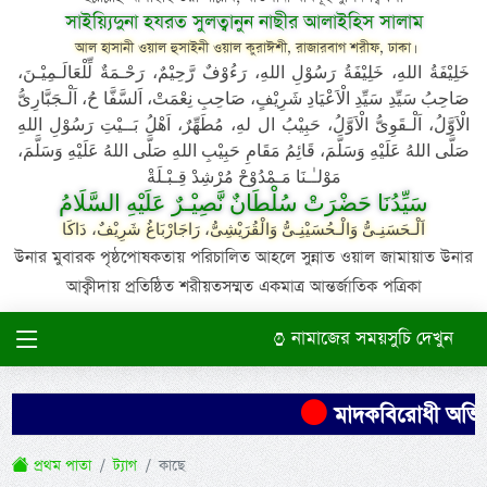
সাইয়্যিদুনা হযরত সুলত্বানুন নাছীর আলাইহিস সালাম
আল হাসানী ওয়াল হুসাইনী ওয়াল কুরাঈশী, রাজারবাগ শরীফ, ঢাকা।
خَلِيْفَةُ اللهِ، خَلِيْفَةُ رَسُوْلِ اللهِ، رَءُوْفٌ رَّحِيْمٌ، رَحْـمَةٌ لِّلْعَالَـمِيْـنَ،
صَاحِبُ سَيِّدِ سَيِّدِ الْاَعْيَادِ شَرِيْفٍ، صَاحِبِ نِعْمَتْ، اَلسَّفَّا حُ، اَلْـجَبَّارِىُّ
الْاَوَّلُ، اَلْـقَوِىُّ الْاَوَّلُ، حَبِيْبُ ال لهِ، مُطَهِّرٌ، اَهْلُ بَــيْتِ رَسُوْلِ اللهِ
صَلَّى اللهُ عَلَيْهِ وَسَلَّمَ، قَائِمُ مَقَامِ حَبِيْبِ اللهِ صَلَّى اللهُ عَلَيْهِ وَسَلَّمَ،
مَوْلـٰـنَا مَـمْدُوْحْ مُرْشِدْ قِـبْـلَةْ
سَيِّدُنَا حَضْرَتْ سُلْطَانٌ نَّصِيْـرٌ عَلَيْهِ السَّلَامُ
اَلْـحَسَنِـىُّ وَالْـحُسَيْنِـىُّ وَالْقُرَيْشِىُّ، رَاجَارْبَاغُ شَرِيْفٌ، دَاكَا
উনার মুবারক পৃষ্ঠপোষকতায় পরিচালিত আহলে সুন্নাত ওয়াল জামায়াত উনার
আক্বীদায় প্রতিষ্ঠিত শরীয়তসম্মত একমাত্র আন্তর্জাতিক পত্রিকা
নামাজের সময়সুচি দেখুন
মাদকবিরোধী অভিযান
প্রথম পাতা
ট্যাগ
কাছে