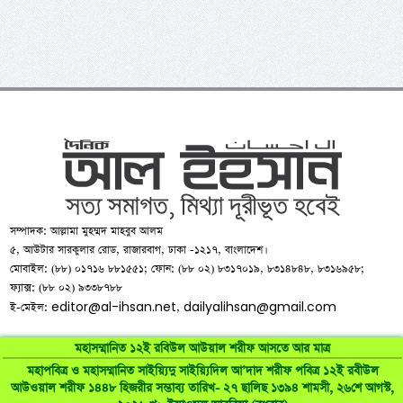
সম্পাদক: আল্লামা মুহম্মদ মাহবুব আলম
৫, আউটার সারকুলার রোড, রাজারবাগ, ঢাকা -১২১৭, বাংলাদেশ।
মোবাইল: (৮৮) ০১৭১৬ ৮৮১৫৫১; ফোন: (৮৮ ০২) ৮৩১৭০১৯, ৮৩১৪৮৪৮, ৮৩১৬৯৫৮;
ফ্যাক্স: (৮৮ ০২) ৯৩৩৮৭৮৮
editor@al-ihsan.net
dailyalihsan@gmail.com
ই-মেইল:
,
মহাসম্মানিত ১২ই রবিউল আউয়াল শরীফ আসতে আর মাত্র
মহাপবিত্র ও মহাসম্মানিত সাইয়্যিদু সাইয়্যিদিল আ’দাদ শরীফ পবিত্র ১২ই রবীউল
আউওয়াল শরীফ ১৪৪৮ হিজরীর সম্ভাব্য তারিখ- ২৭ ছালিছ ১৩৯৪ শামসী, ২৬শে আগস্ট,
©
al-ihsan.net
2007-2026. All Rights Reserved | Developed by: