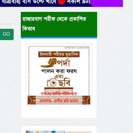
বাহী বাস উল্টে খাদে
সকাল ৯টার মধ্যে যেসব জেলায় ৬০ ক
রাজারবাগ শরীফ থেকে প্রকাশিত
কিতাব
GO
Previous
Next
অসংখ্য হাদীছ শরীফ দ্বারা
একই রানওয়েতে সা
প্রমাণিত- প্রাণীর ছবি হারাম
বেসামরিক ফ্লাইট