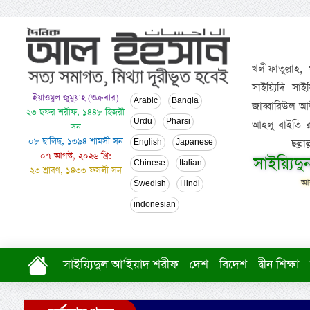
খলীফাতুল্লাহ,
সাইয়্যিদি স
ইয়াওমুল জুমুয়াহ (শুক্রবার)
Arabic
Bangla
জাব্বারিউল আউ
২৩ ছফর শরীফ, ১৪৪৮ হিজরী
Urdu
Pharsi
আহলু বাইতি রসূল
সন
০৮ ছালিছ, ১৩৯৪ শামসী সন
ছল্ল
English
Japanese
০৭ আগস্ট, ২০২৬ খ্রি:
সাইয়্যিদ
Chinese
Italian
২৩ শ্রাবণ, ১৪৩৩ ফসলী সন
আল
Swedish
Hindi
indonesian
সাইয়্যিদুল আ’ইয়াদ শরীফ
দেশ
বিদেশ
দ্বীন শিক্ষা