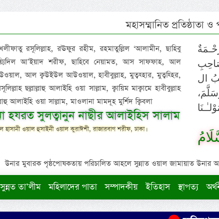
মহাসম্মানিত প্রতিষ্ঠাতা ও
 খলীফাতু রসূলিল্লাহ, রঊফুর রহীম, রহমাতুল্লিল ‘আলামীন, ছাহিবু
حْـمَةٌ
াইয়্যিদিল আ’ইয়াদ শরীফ, ছাহিবে নেয়ামত, আস সাফফাহ, আল
صَاحِبِ
ওয়াল, আল ক্বউইউল আউওয়াল, হাবীবুল্লাহ, মুত্বহ্হার, মুত্বহ্হির,
ِيْبُ ال
িল্লাহ ছল্লাল্লাহু আলাইহি ওয়া সাল্লাম, ক্বায়িম মাক্বামে হাবীবুল্লাহ
سَلَّمَ
াল্লাহু আলাইহি ওয়া সাল্লাম, মাওলানা মামদূহ মুর্শিদ ক্বিবলা
لـٰـنَا
ুনা হযরত সুলত্বানুন নাছীর আলাইহিস সালাম
 হাসানী ওয়াল হুসাইনী ওয়াল কুরাঈশী, রাজারবাগ শরীফ, ঢাকা।
لَامُ
উনার মুবারক পৃষ্ঠপোষকতায় পরিচালিত আহলে সুন্নাত ওয়াল জামায়াত উনার আক্বীদ
সুন্নত তা’লীম
মহিলাদের পাতা
সম্পাদকীয়
ইতিহাস
স্থাপত্য
অর্থ