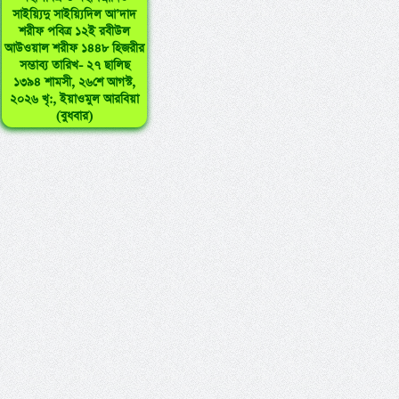
সাইয়্যিদু সাইয়্যিদিল আ’দাদ
শরীফ পবিত্র ১২ই রবীউল
আউওয়াল শরীফ ১৪৪৮ হিজরীর
সম্ভাব্য তারিখ- ২৭ ছালিছ
১৩৯৪ শামসী, ২৬শে আগস্ট,
২০২৬ খৃ:, ইয়াওমুল আরবিয়া
(বুধবার)