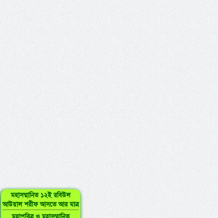
মহাসম্মানিত ১২ই রবিউল
আউয়াল শরীফ আসতে আর মাত্র
মহাপবিত্র ও মহাসম্মানিত