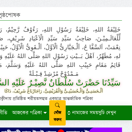
 পৃষ্ঠপোষক
خَلِيْفَةُ اللهِ، خَلِيْفَةُ رَسُوْلِ اللهِ، رَءُوْفٌ رَّحِيْمٌ، رَ
لِّلْعَالَـمِيْـنَ، صَاحِبُ سَيِّدِ سَيِّدِ الْاَعْيَادِ شَرِيْفٍ، 
نِعْمَتْ، اَلسَّفَّا حُ، اَلْـجَبَّارِىُّ الْاَوَّلُ، اَلْـقَوِىُّ الْاَوَّلُ، حَب
لهِ، مُطَهِّرٌ، اَهْلُ بَــيْتِ رَسُوْلِ اللهِ صَلَّى اللهُ عَلَيْهِ وَ،
قَائِمُ مَقَامِ حَبِيْبِ اللهِ صَلَّى اللهُ عَلَيْهِ وَسَلَّمَ، مَوْ
مَـمْدُوْحْ مُرْشِدْ قِـبْـلَةْ
سَيِّدُنَا حَضْرَتْ سُلْطَانٌ نَّصِيْـرٌ عَلَيْهِ السَّ
اَلْـحَسَنِـىُّ وَالْـحُسَيْنِـىُّ وَالْقُرَيْشِىُّ، رَاجَارْبَاغُ شَرِيْفٌ، دَاكَا
ায় প্রতিষ্ঠিত শরীয়তসম্মত একমাত্র আন্তর্জাতিক পত্রিকা
নীতি
আজকের পত্রিকা
নামাজের সময়সুচি দেখুন
খোঁজ
করুন