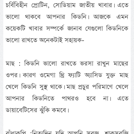
চর্বিবিহীন প্রোটিন, সোডিয়াম জাতীয় খাবার। এতে
ভালো থাকবে আপনার কিডনি। আজকে এমন
কয়েকটি খাবার সম্পর্কে জানাব যেগুলো কিডনিকে
ভালো রাখতে অনেকটাই সহায়ক-
মাছ : কিডনি ভালো রাখতে ভরসা রাখুন মাছের
ওপর। কারণ ওমেগা থ্রি ফ্যাটি অ্যাসিড যুক্ত মাছ
খেলে কিডনি সুস্থ থাকে। মাছ প্রচুর পরিমাণে খেলে
আপনার কিডনিতে পাথরও হবে না। এতে
ডায়াবেটিসের ঝুঁকি কমবে।
বাঁধাকপি :নিত্যদিন যদি আপনি সবুজ, শাকসবজি