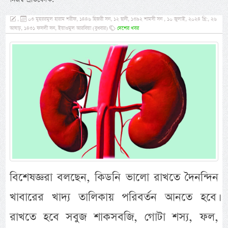
,
০৩ মুহররমুল হারাম শরীফ, ১৪৪৬ হিজরী সন, ১২ ছানী, ১৩৯২ শামসী সন , ১০ জুলাই, ২০২৪ খ্রি:, ২৬
আষাঢ়, ১৪৩১ ফসলী সন, ইয়াওমুল আরবিয়া (বুধবার)
দেশের খবর
বিশেষজ্ঞরা বলছেন, কিডনি ভালো রাখতে দৈনন্দিন
খাবারের খাদ্য তালিকায় পরিবর্তন আনতে হবে।
রাখতে হবে সবুজ শাকসবজি, গোটা শস্য, ফল,