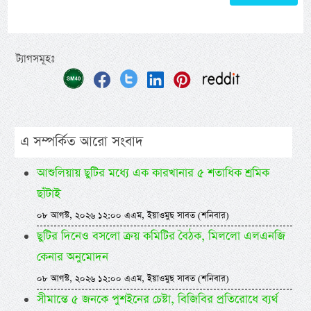
ট্যাগসমূহঃ
এ সম্পর্কিত আরো সংবাদ
আশুলিয়ায় ছুটির মধ্যে এক কারখানার ৫ শতাধিক শ্রমিক
ছাঁটাই
০৮ আগস্ট, ২০২৬ ১২:০০ এএম, ইয়াওমুছ সাবত (শনিবার)
ছুটির দিনেও বসলো ক্রয় কমিটির বৈঠক, মিললো এলএনজি
কেনার অনুমোদন
০৮ আগস্ট, ২০২৬ ১২:০০ এএম, ইয়াওমুছ সাবত (শনিবার)
সীমান্তে ৫ জনকে পুশইনের চেষ্টা, বিজিবির প্রতিরোধে ব্যর্থ