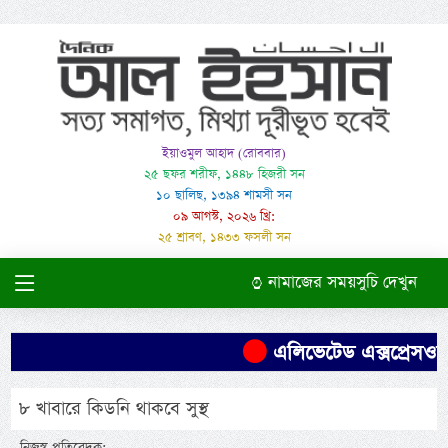
ইয়াওমুল আহাদ (রোববার)
২৫ ছফর শরীফ, ১৪৪৮ হিজরী সন
১০ ছালিছ, ১৩৯৪ শামসী সন
০৯ আগস্ট, ২০২৬ খ্রি:
২৫ শ্রাবণ, ১৪৩৩ ফসলী সন
নামাজের সময়সুচি দেখুন
এলিভেটেড এক্সপ্রেসওয়ে
৮ খাবারে কিডনি থাকবে সুস্থ
নিজস্ব প্রতিবেদক: