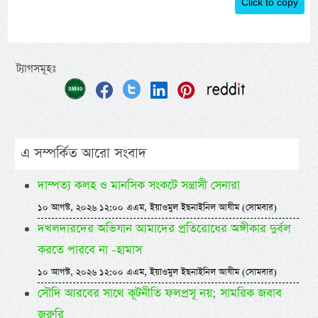
Click to copy
ট্যাগসমূহঃ
এ সম্পর্কিত আরো সংবাদ
দাম্পত্য কলহ ও মানসিক সংকটে সন্ত্রাসী সেনারা
১০ আগস্ট, ২০২৬ ১২:০০ এএম, ইয়াওমুল ইছনাইনিল আযীম (সোমবার)
দখলদারদের অভিযান আমাদের প্রতিরোধের অঙ্গীকার দুর্বল
করতে পারবে না -হামাস
১০ আগস্ট, ২০২৬ ১২:০০ এএম, ইয়াওমুল ইছনাইনিল আযীম (সোমবার)
সৌদি আরবের সাথে কূটনীতি ফলপ্রসূ নয়; সামরিক জবাব
জরুরি