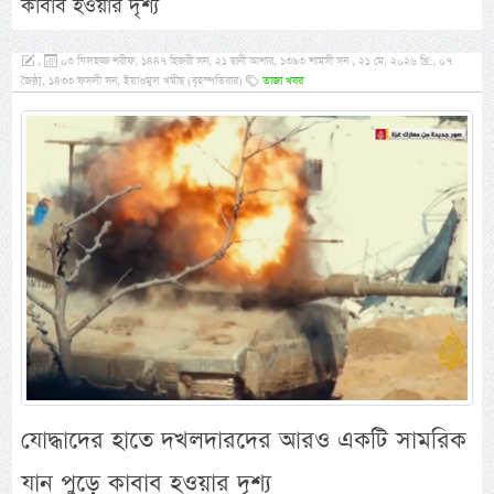
কাবাব হওয়ার দৃশ্য
,
০৩ যিলহজ্জ শরীফ, ১৪৪৭ হিজরী সন, ২১ ছানী আশার, ১৩৯৩ শামসী সন , ২১ মে, ২০২৬ খ্রি:, ০৭
জৈষ্ঠ্য, ১৪৩৩ ফসলী সন, ইয়াওমুল খমীছ (বৃহস্পতিবার)
তাজা খবর
যোদ্ধাদের হাতে দখলদারদের আরও একটি সামরিক
যান পুড়ে কাবাব হওয়ার দৃশ্য