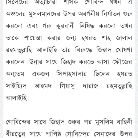
সিলেটের অত্যাচারী শাসক গোবিন্দ যখন এ
অঞ্চলের মুসলমানদের উপর অবর্ণনীয় নির্যাতন শুরু
করলো এবং গরু কুরবানী নিষিদ্ধ করলো তখন
তাকে শায়েস্তা করার জন্য হযরত শাহ জালাল
রহমতুল্লাহি আলাইহি তার বিরুদ্ধে জিহাদ ঘোষণা
করলেন। উনার সাথে জিহাদ করতে আসা ফৌজের
অন্যতম একজন সিপাহসালার ছিলেন হযরত
সাইয়্যিদ আহমদ গিয়াসু দারাজ রহমতুল্লাহি
আলাইহি।
গোবিন্দের সাথে জিহাদ শুরুর পর মুসলিম বাহিনী
বীরত্বের সাথে পাপিষ্ঠ গোবিন্দের সেনাদের উপর