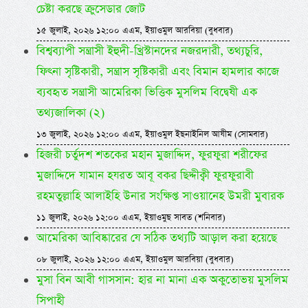
চেষ্টা করছে ক্রুসেডার জোট
১৫ জুলাই, ২০২৬ ১২:০০ এএম, ইয়াওমুল আরবিয়া (বুধবার)
বিশ্বব্যাপী সন্ত্রাসী ইহুদী-খ্রিস্টানদের নজরদারী, তথ্যচুরি,
ফিৎনা সৃষ্টিকারী, সন্ত্রাস সৃষ্টিকারী এবং বিমান হামলার কাজে
ব্যবহৃত সন্ত্রাসী আমেরিকা ভিত্তিক মুসলিম বিদ্বেষী এক
তথ্যজালিকা (২)
১৩ জুলাই, ২০২৬ ১২:০০ এএম, ইয়াওমুল ইছনাইনিল আযীম (সোমবার)
হিজরী চর্তুদশ শতকের মহান মুজাদ্দিদ, ফুরফুরা শরীফের
মুজাদ্দিদে যামান হযরত আবূ বকর ছিদ্দীক্বী ফুরফুরাবী
রহমতুল্লাহি আলাইহি উনার সংক্ষিপ্ত সাওয়ানেহ উমরী মুবারক
১১ জুলাই, ২০২৬ ১২:০০ এএম, ইয়াওমুছ সাবত (শনিবার)
আমেরিকা আবিষ্কারের যে সঠিক তথ্যটি আড়াল করা হয়েছে
০৮ জুলাই, ২০২৬ ১২:০০ এএম, ইয়াওমুল আরবিয়া (বুধবার)
মুসা বিন আবী গাসসান: হার না মানা এক অকুতোভয় মুসলিম
সিপাহী