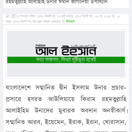
রহমতুল্লাহি আলাইহি উনার ঈমান জাগানিয়া উপাখ্যান
,
১৭ যিলক্বদ শরীফ, ১৪৪৫ হিজরী সন, ২৭ ছানী আশার, ১৩৯১ শামসী সন , ২৬ মে, ২০২৪ খ্রি:, ১২
জৈষ্ঠ্য, ১৪৩১ ফসলী সন, ইয়াওমুল আহাদ (রোববার)
ইতিহাস
বাংলাদেশে সম্মানিত দ্বীন ইসলাম উনার প্রচার-
প্রসারে হযরত আউলিয়ায়ে কিরাম রহমতুল্লাহি
আলাইহিম উনাদের মুবারক অবদান অনস্বীকার্য।
সম্মানিত আরব, ইয়েমেন, ইরাক, ইরান, খোরাসান,