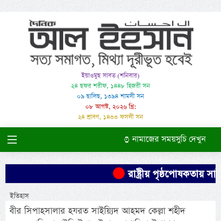
ইয়াওমুছ সাবত (শনিবার)
২৪ ছফর শরীফ, ১৪৪৮ হিজরী সন
০৯ ছালিছ, ১৩৯৪ শামসী সন
০৮ আগস্ট, ২০২৬ খ্রি:
২৪ শ্রাবণ, ১৪৩৩ ফসলী সন
নামাজের সময়সুচি দেখুন
রাষ্ট্রীয় পৃষ্ঠপোষকতায় স
ইতিহাস
বীর সিপাহসালার হযরত সাইয়্যিদ আহমদ কেল্লা শহীদ