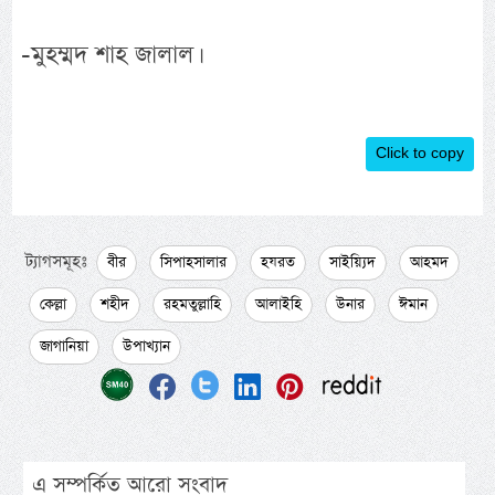
-মুহম্মদ শাহ জালাল।
Click to copy
ট্যাগসমূহঃ
বীর
সিপাহসালার
হযরত
সাইয়্যিদ
আহমদ
কেল্লা
শহীদ
রহমতুল্লাহি
আলাইহি
উনার
ঈমান
জাগানিয়া
উপাখ্যান
এ সম্পর্কিত আরো সংবাদ