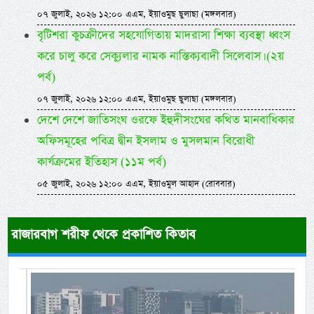
০৭ জুলাই, ২০২৬ ১২:০০ এএম, ইয়াওমুছ ছুলাছা (মঙ্গলবার)
বৃটিশরা কুচক্রীদের সহযোগিতায় মাদরাসা শিক্ষা ব্যবস্থা ধ্বংস
করে চালু করে সেক্যুলার নামক নাস্তিক্যবাদী সিলেবাস। (২য়
পর্ব)
০৭ জুলাই, ২০২৬ ১২:০০ এএম, ইয়াওমুছ ছুলাছা (মঙ্গলবার)
দেশে দেশে জাতিসংঘ ওরফে ইহুদীসংঘের কথিত মানবাধিকার
অফিসমূহের পবিত্র দ্বীন ইসলাম ও মুসলমান বিরোধী
কার্যক্রমের ইতিহাস (১১ম পর্ব)
০৫ জুলাই, ২০২৬ ১২:০০ এএম, ইয়াওমুল আহাদ (রোববার)
রাজারবাগ শরীফ থেকে প্রকাশিত কিতাব