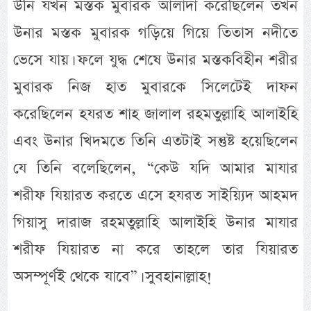
উনি যখন মস্তক মুবারক আলাদা করেছিলেন তখন
উনার মস্তক মুবারক গড়িয়ে গিয়ে তিতাস নদীতে
ভেসে যায়। ফলে যুদ্ধ শেষে উনার মস্তকবিহীন শরীর
মুবারক নিজ হাত মুবারকে সিলেটেই দাফন
করেছিলেন হযরত শাহ জালাল রহমতুল্লাহি আলাইহি
এবং উনার খিদমতে তিনি এতটাই সন্তুষ্ট হয়েছিলেন
যে তিনি বলেছিলেন, “কেউ যদি আমার মাযার
শরীফ যিয়ারত করতে এসে হযরত সাইয়্যিদ আহমদ
গিয়াসু দারাজ রহমতুল্লাহি আলাইহি উনার মাযার
শরীফ যিয়ারত না করে তাহলে তার যিয়ারত
অসম্পূর্ণই থেকে যাবে”। সুবহানাল্লাহ!