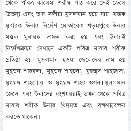
থেকে পবিত্র কালেমা শরীফ পাঠ করে সেই জেলে
চৈতন্য এবং তার সঙ্গীরা মুসলমান হয়ে যায়। মস্তক
মুবারক উনার নির্দেশ মোতাবেক খড়মপুরে উনার
মস্তক মুবারক দাফন করা হয় এবং উনারই
নির্দেশক্রমে সেখানে একটি পবিত্র মাযার শরীফ
প্রতিষ্ঠা হয়। মুসলমান হওয়া জেলেদের নাম হয়
মুহম্মদ শাহবলা, মুহম্মদ শাহলো, মুহম্মদ শাহজাদা,
মুহম্মদ শাহগোরা ও মুহম্মদ শাহর ওশন। মুসলমান
জেলে এবং উনাদের বংশধররাই তখন থেকে পবিত্র
মাযার শরীফ উনার খিদমত এবং রক্ষণাবেক্ষন
করতে থাকেন।