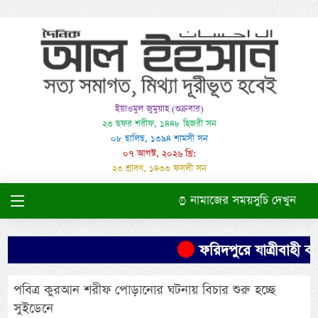
ইয়াওমুল জুমুয়াহ (শুক্রবার)
২৩ ছফর শরীফ, ১৪৪৮ হিজরী সন
০৮ ছালিছ, ১৩৯৪ শামসী সন
০৭ আগস্ট, ২০২৬ খ্রি:
২৩ শ্রাবণ, ১৪৩৩ ফসলী সন
নামাজের সময়সুচি দেখুন
ফরিদপুরে যাত্রীবাহী বা
পবিত্র কুরআন শরীফ পোড়ানোর ঘটনায় বিচার শুরু হচ্ছে
সুইডেনে