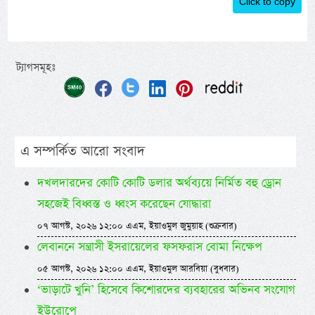
Click to copy
ট্যাগসমূহঃ
এ সম্পর্কিত আরো সংবাদ
দখলদারদের কোটি কোটি ডলার অর্থব্যয়ে নির্মিত বহু ড্রোন
সহজেই বিধ্বস্ত ও ধ্বংস করেছেন যোদ্ধারা
০৭ আগস্ট, ২০২৬ ১২:০০ এএম, ইয়াওমুল জুমুয়াহ (শুক্রবার)
লেবাননে সন্ত্রাসী ইসরায়েলের ফসফরাস বোমা নিক্ষেপ
০৫ আগস্ট, ২০২৬ ১২:০০ এএম, ইয়াওমুল আরবিয়া (বুধবার)
‘ভাড়াটে খুনি’ হিসেবে কিশোরদের ব্যবহারের অভিনব সংযোগ
ইউরোপে