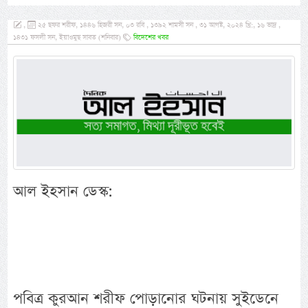
,
২৫ ছফর শরীফ, ১৪৪৬ হিজরী সন, ০৩ রবি , ১৩৯২ শামসী সন , ৩১ আগষ্ট, ২০২৪ খ্রি:, ১৬ ভাদ্র ,
১৪৩১ ফসলী সন, ইয়াওমুছ সাবত (শনিবার)
বিদেশের খবর
আল ইহসান ডেস্ক:
পবিত্র কুরআন শরীফ পোড়ানোর ঘটনায় সুইডেনে