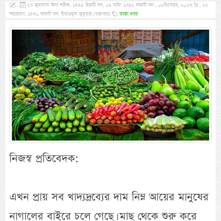
,
২৩ জুমাদাল উলা শরীফ, ১৪৪৫ হিজরী সন, ০৯ সাবি’ ১৩৯১ শামসী সন , ০৮ডিসেম্বর, ২০২৩ খ্রি:, ২২
অগ্রহায়ণ, ১৪৩০ ফসলী সন, ইয়াওমুল জুমুয়াহ (শুক্রবার)
তাজা খবর
নিজস্ব প্রতিবেদক:
এখন প্রায় সব খাদ্যদ্রব্যের দাম নিম্ন আয়ের মানুষের
নাগালের বাইরে চলে গেছে। মাছ থেকে শুরু করে