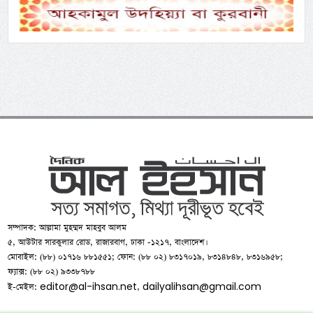
সম্পাদক: আল্লামা মুহম্মদ মাহবুব আলম
৫, আউটার সারকুলার রোড, রাজারবাগ, ঢাকা -১২১৭, বাংলাদেশ।
মোবাইল: (৮৮) ০১৭১৬ ৮৮১৫৫১; ফোন: (৮৮ ০২) ৮৩১৭০১৯, ৮৩১৪৮৪৮, ৮৩১৬৯৫৮;
ফ্যাক্স: (৮৮ ০২) ৯৩৩৮৭৮৮
editor@al-ihsan.net
dailyalihsan@gmail.com
ই-মেইল:
,