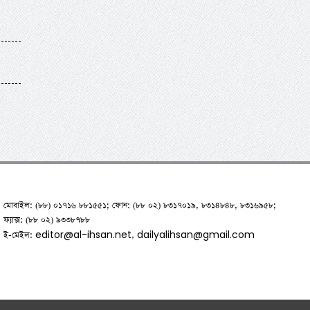
মোবাইল: (৮৮) ০১৭১৬ ৮৮১৫৫১; ফোন: (৮৮ ০২) ৮৩১৭০১৯, ৮৩১৪৮৪৮, ৮৩১৬৯৫৮;
ফ্যাক্স: (৮৮ ০২) ৯৩৩৮৭৮৮
editor@al-ihsan.net
dailyalihsan@gmail.com
ই-মেইল:
,