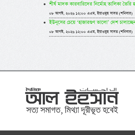
শীর্ষ মাদক কারবারিদের নির্মোহ তালিকা তৈরি হচ্ছে -স
০৮ আগস্ট, ২০২৬ ১২:০০ এএম, ইয়াওমুছ সাবত (শনিবার)
ইউনূসের চেয়ে ‘হাজারগুণ ভালো’ দেশ চালাচ্ছে
০৮ আগস্ট, ২০২৬ ১২:০০ এএম, ইয়াওমুছ সাবত (শনিবার)