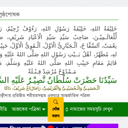
 পৃষ্ঠপোষক
خَلِيْفَةُ اللهِ، خَلِيْفَةُ رَسُوْلِ اللهِ، رَءُوْفٌ رَّحِيْمٌ، رَ
لِّلْعَالَـمِيْـنَ، صَاحِبُ سَيِّدِ سَيِّدِ الْاَعْيَادِ شَرِيْفٍ، 
نِعْمَتْ، اَلسَّفَّا حُ، اَلْـجَبَّارِىُّ الْاَوَّلُ، اَلْـقَوِىُّ الْاَوَّلُ، حَب
لهِ، مُطَهِّرٌ، اَهْلُ بَــيْتِ رَسُوْلِ اللهِ صَلَّى اللهُ عَلَيْهِ وَ،
قَائِمُ مَقَامِ حَبِيْبِ اللهِ صَلَّى اللهُ عَلَيْهِ وَسَلَّمَ، مَوْ
مَـمْدُوْحْ مُرْشِدْ قِـبْـلَةْ
سَيِّدُنَا حَضْرَتْ سُلْطَانٌ نَّصِيْـرٌ عَلَيْهِ السَّ
اَلْـحَسَنِـىُّ وَالْـحُسَيْنِـىُّ وَالْقُرَيْشِىُّ، رَاجَارْبَاغُ شَرِيْفٌ، دَاكَا
ায় প্রতিষ্ঠিত শরীয়তসম্মত একমাত্র আন্তর্জাতিক পত্রিকা
নীতি
আজকের পত্রিকা
নামাজের সময়সুচি দেখুন
খোঁজ
করুন