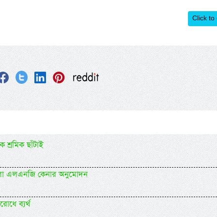
Click to
 শ্রমিক ছাঁটাই
ললো এলএনজি কেনার অনুমোদন
রোধে ব্যর্থ