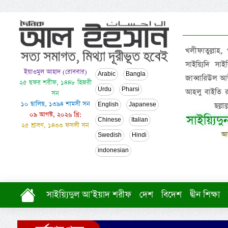
খলীফাতুল্লাহ,
সাইয়্যিদি স
ইয়াওমুল আহাদ (রোববার)
Arabic
Bangla
জাব্বারিউল আউ
২৫ ছফর শরীফ, ১৪৪৮ হিজরী
Urdu
Pharsi
আহলু বাইতি রসূল
সন
১০ ছালিছ, ১৩৯৪ শামসী সন
ছল্ল
English
Japanese
০৯ আগস্ট, ২০২৬ খ্রি:
সাইয়্যিদ
Chinese
Italian
২৫ শ্রাবণ, ১৪৩৩ ফসলী সন
আল
Swedish
Hindi
indonesian
সাইয়্যিদুল আ’ইয়াদ শরীফ
দেশ
বিদেশ
দ্বীন শিক্ষা