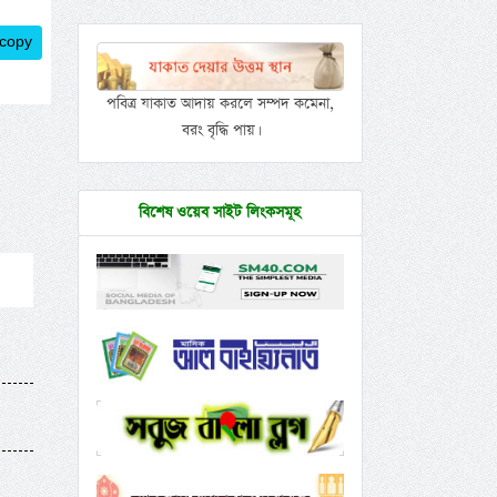
 copy
পবিত্র যাকাত আদায় করলে সম্পদ কমেনা,
বরং বৃদ্ধি পায়।
বিশেষ ওয়েব সাইট লিংকসমূহ