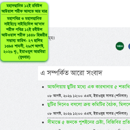
মহাসম্মানিত ১২ই রবিউল
আউয়াল শরীফ আসতে আর মাত্র
মহাপবিত্র ও মহাসম্মানিত
সাইয়্যিদু সাইয়্যিদিল আ’দাদ
শরীফ পবিত্র ১২ই রবীউল
আউওয়াল শরীফ ১৪৪৮ হিজরীর
ট্যাগসমূহঃ
সম্ভাব্য তারিখ- ২৭ ছালিছ
১৩৯৪ শামসী, ২৬শে আগস্ট,
২০২৬ খৃ:, ইয়াওমুল আরবিয়া
(বুধবার)
এ সম্পর্কিত আরো সংবাদ
আশুলিয়ায় ছুটির মধ্যে এক কারখানার ৫ শতাধিক
০৮ আগস্ট, ২০২৬ ১২:০০ এএম, ইয়াওমুছ সাবত (শনিবার)
ছুটির দিনেও বসলো ক্রয় কমিটির বৈঠক, মি
০৮ আগস্ট, ২০২৬ ১২:০০ এএম, ইয়াওমুছ সাবত (শনিবার)
সীমান্তে ৫ জনকে পুশইনের চেষ্টা, বিজিবির প্রতি