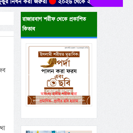
নিধন করা জরুরী
২০২৬ থেকে ২০৩৯ সাল পর্যন্ত ১৩ বছর মেয়
রাজারবাগ শরীফ থেকে প্রকাশিত
কিতাব
ুজব
Previous
Next
অসংখ্য হাদীছ শরীফ দ্বারা
একই রানওয়েতে সামরিক
প্রমাণিত- প্রাণীর ছবি হারাম
বেসামরিক ফ্লাইট!
থা