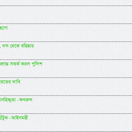
্যাগ
র, দল থেকে বহিষ্কার
 বিরুদ্ধে সতর্ক করল পুলিশ
ভারতের দাবি
অসহিষ্ণুতা -ফখরুল
টুক -আইনমন্ত্রী