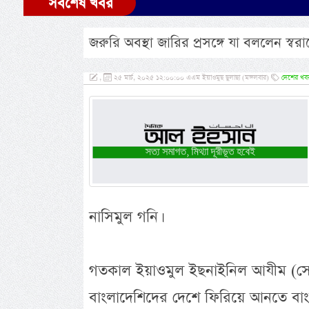
সর্বশেষ খবর
জরুরি অবস্থা জারির প্রসঙ্গে যা বললেন স্বরাষ
,
২৫ মার্চ, ২০২৫ ১২:০০:০০ এএম ইয়াওমুছ ছুলাছা (মঙ্গলবার)
দেশের খব
নাসিমুল গনি।
গতকাল ইয়াওমুল ইছনাইনিল আযীম (সোমবা
বাংলাদেশিদের দেশে ফিরিয়ে আনতে বাংলা