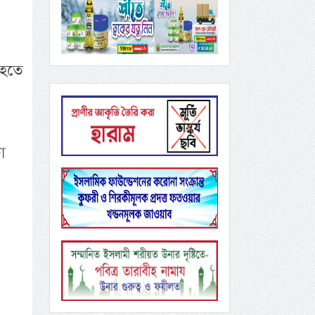
 হতে
া