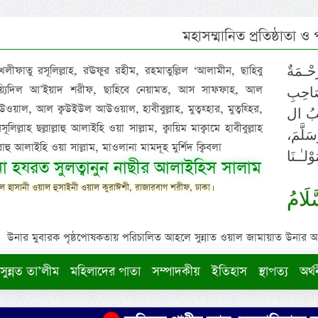
মহাসম্মানিত প্রতিষ্ঠাতা ও
 খলীফাতু রসূলিল্লাহ, রঊফুর রহীম, রহমাতুল্লিল ‘আলামীন, ছাহিবু
حْـمَةٌ
াইয়্যিদিল আ’ইয়াদ শরীফ, ছাহিবে নেয়ামত, আস সাফফাহ, আল
صَاحِبِ
ওয়াল, আল ক্বউইউল আউওয়াল, হাবীবুল্লাহ, মুত্বহ্হার, মুত্বহ্হির,
ِيْبُ ال
িল্লাহ ছল্লাল্লাহু আলাইহি ওয়া সাল্লাম, ক্বায়িম মাক্বামে হাবীবুল্লাহ
سَلَّمَ
াল্লাহু আলাইহি ওয়া সাল্লাম, মাওলানা মামদূহ মুর্শিদ ক্বিবলা
لـٰـنَا
ুনা হযরত সুলত্বানুন নাছীর আলাইহিস সালাম
 হাসানী ওয়াল হুসাইনী ওয়াল কুরাঈশী, রাজারবাগ শরীফ, ঢাকা।
لَامُ
উনার মুবারক পৃষ্ঠপোষকতায় পরিচালিত আহলে সুন্নাত ওয়াল জামায়াত উনার আক্বীদ
সুন্নত তা’লীম
মহিলাদের পাতা
সম্পাদকীয়
ইতিহাস
স্থাপত্য
অর্থ