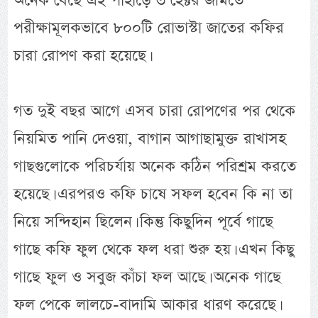
অনেক বেছে এই পাহাড়ে ৩ হেক্টর জমিতে
পরীক্ষামূলকভাবে ৮০০টি রোভাস্টা জাতের কফির
চারা রোপণ করা হয়েছে।
গত দুই বছর আগে এসব চারা রোপণের পর থেকে
নিয়মিত পানি দেওয়া, বাগান আগাছামুক্ত রাখাসহ
গাছগুলোকে পরিচর্যায় অনেক কঠিন পরিশ্রম করতে
হয়েছে। এরপরও কফি চাষে সফল হবেন কি না তা
নিয়ে সন্দিহান ছিলেন। কিন্তু কিছুদিন পূর্বে গাছে
গাছে কফি ফুল থেকে ফল ধরা শুরু হয়। এখন কিছু
গাছে ফুল ও সবুজ কাঁচা ফল আছে। অনেক গাছে
ফল পেকে লালচে-বাদামি আকার ধারণ করেছে।