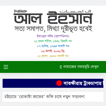
ইয়াওমুল খমীছ (বৃহস্পতিবার)
২২ ছফর শরীফ, ১৪৪৮ হিজরী সন
০৭ ছালিছ, ১৩৯৪ শামসী সন
০৬ আগস্ট, ২০২৬ খ্রি:
২২ শ্রাবণ, ১৪৩৩ ফসলী সন
নামাজের সময়সুচি দেখুন
সাতক্ষীরায় ট্রাকচাপায় শি
চট্টগ্রামে ‘রোভাস্টা জাতের’ কফি চাষে নতুন সম্ভাবনা