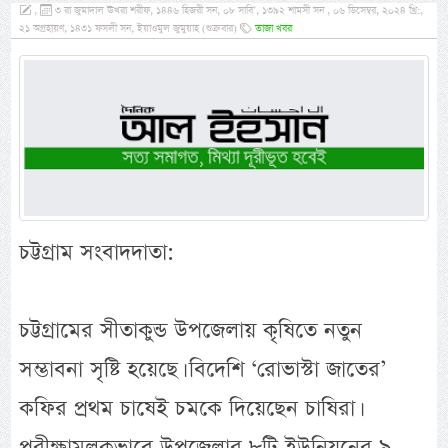
,
৩ রা জুমাদাল ঊখরা শরীফ, ১৪৪৬ হিজরী সন, ০৮ সাবি’, ১৩৯২ শামসী সন , ০৬ ডিসেম্বর, ২০২৪ খ্রি:,
২১ অগ্রহায়ণ, ১৪৩১ ফসলী সন, ইয়াওমুল জুমুয়াহ (শুক্রবার)
তাজা খবর
চট্টগ্রাম সংবাদদাতা:
চট্টগ্রামের সীতাকুন্ড উপজেলায় কৃষিতে নতুন
সম্ভাবনা সৃষ্টি হয়েছে। বিদেশি ‘রোভাস্টা জাতের’
কফির প্রথম চাষেই চমকে দিয়েছেন চাষিরা।
পরীক্ষামূলকভাবে উপজেলার ৮টি ইউনিয়নের ৯