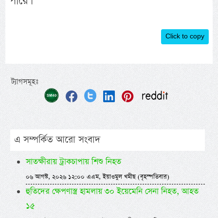
পারে।
Click to copy
ট্যাগসমূহঃ
এ সম্পর্কিত আরো সংবাদ
সাতক্ষীরায় ট্রাকচাপায় শিশু নিহত
০৬ আগস্ট, ২০২৬ ১২:০০ এএম, ইয়াওমুল খমীছ (বৃহস্পতিবার)
হুতিদের ক্ষেপণাস্ত্র হামলায় ৩০ ইয়েমেনি সেনা নিহত, আহত
১৫