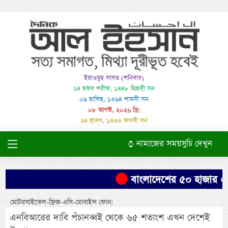
ইয়াওমুছ সাবত (শনিবার)
২৪ ছফর শরীফ, ১৪৪৮ হিজরী সন
০৯ ছালিছ, ১৩৯৪ শামসী সন
০৮ আগস্ট, ২০২৬ খ্রি:
২৪ শ্রাবণ, ১৪৩৩ ফসলী সন
নামাজের সময়সুচি দেখুন
বাংলাদেশের ৫০ হাজার একর
মোটরসাইকেল-ফ্রিজ-এসি-মোবাইল ফোন:
এনবিআরের দাবি পঁচানব্বই থেকে ৬৫ শতাংশ এখন দেশেই