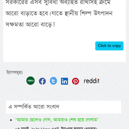
সরকারের এসব সুবিধা অব্যাহত রাখাসহ ক্রমে
আরো বাড়াতে হবে। যাতে স্থানীয় শিল্প উৎপাদন
সক্ষমতা আরো বাড়ে।’
Click to copy
ট্যাগসমূহঃ
এ সম্পর্কিত আরো সংবাদ
‘আমার ছেলেও গেল, আমরাও শেষ হয়ে গেলাম’
০৭ আগস্ট, ২০২৬ ১২:০০ এএম, ইয়াওমুল জুমুয়াহ (শুক্রবার)