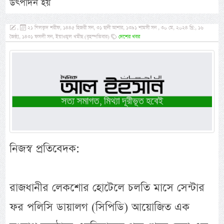
উৎপাদন হয়
,
২১ যিলক্বদ শরীফ, ১৪৪৫ হিজরী সন, ৩১ ছানী আশার, ১৩৯১ শামসী সন , ৩০ মে, ২০২৪ খ্রি:, ১৬
জৈষ্ঠ্য, ১৪৩১ ফসলী সন, ইয়াওমুল খমীছ (বৃহস্পতিবার)
দেশের খবর
নিজস্ব প্রতিবেদক:
রাজধানীর লেকশোর হোটেলে চলতি মাসে সেন্টার
ফর পলিসি ডায়ালগ (সিপিডি) আয়োজিত এক