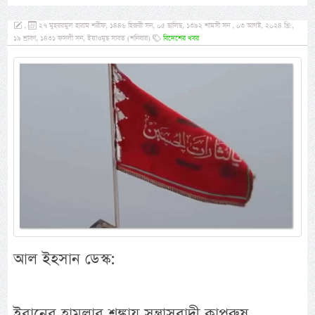
,
২৭ মুহররমুল হারাম শরীফ, ১৪৪৬ হিজরী সন, ০৫ ছালিছ, ১৩৯২ শামসী সন , ০৩ আগষ্ট, ২০২৪ খ্রি:,
১৯ শ্রাবণ, ১৪৩১ ফসলী সন, ইয়াওমুছ সাবত (শনিবার)
বিদেশের খবর
আল ইহসান ডেস্ক:
ইরানের হামলার শঙ্কায় সন্ত্রাসবাদী কাপুরুষ