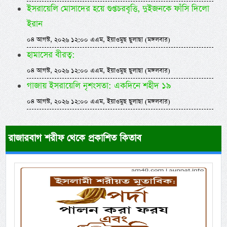
ইসরায়েলি মোসাদের হয়ে গুপ্তচরবৃত্তি, দুইজনকে ফাঁসি দিলো
ইরান
০৪ আগস্ট, ২০২৬ ১২:০০ এএম, ইয়াওমুছ ছুলাছা (মঙ্গলবার)
হামাসের বীরত্ব:
০৪ আগস্ট, ২০২৬ ১২:০০ এএম, ইয়াওমুছ ছুলাছা (মঙ্গলবার)
গাজায় ইসরায়েলি নৃশংসতা: একদিনে শহীদ ১৯
০৪ আগস্ট, ২০২৬ ১২:০০ এএম, ইয়াওমুছ ছুলাছা (মঙ্গলবার)
রাজারবাগ শরীফ থেকে প্রকাশিত কিতাব
Previous
Next