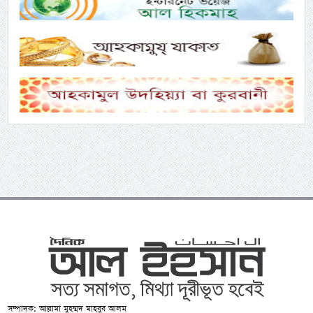
সম্পাদক: আল্লামা মুহম্মদ মাহবুব আলম